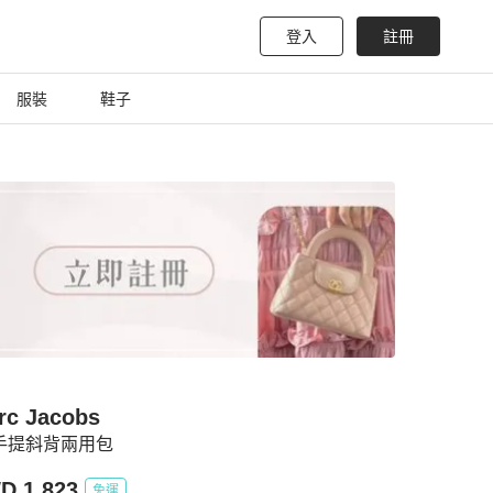
登入
註冊
服裝
鞋子
rc Jacobs
 手提斜背兩用包
D 1,823
免運