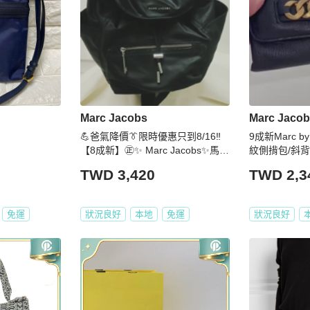
Marc Jacobs
Marc Jaco
💪爸氣降價👔限時優惠只到8/16‼️
9成新Marc by
【8成新】㊣✨ Marc Jacobs✨馬克
紋側揹包/斜背
·雅各布斯 MJ 黑色 輕量 帆布 束口
TWD 3,420
TWD 2,3
後背包/二手精品/二手包/保證正品
免運
狀況良好
本地
免運
狀況良好