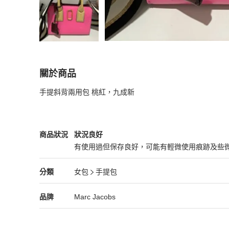
關於商品
關於
手提斜背兩用包 桃紅，九成新
mj 手提斜背兩用包
商品詳情與購買須知
Marc Jacobs
女包
商品狀態與細節
商品狀況
狀況良好
有使用過但保存良好，可能有輕微使用痕跡及些
狀況良好
Marc Jacobs
女包
分類資訊
分類
女包
手提包
女包
/
手提包
推薦
Marc Jacobs
Marc Jacobs
精品
推薦清單
女包
品牌介紹
品牌
Marc Jacobs