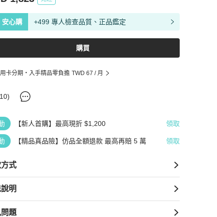
安心購
+499 專人檢查品質、正品鑑定
購買
用卡分期・入手精品零負擔
TWD 67
/ 月
10
)
動
【新人首購】最高現折 $1,200
領取
動
【精品真品險】仿品全額退款 最高再賠 5 萬
領取
款方式
送說明
見問題