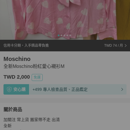
信用卡分期・入手精品零負擔
TWD 74
/ 月
Moschino
全新Moschino粉紅愛心襯衫M
TWD 2,000
免運
安心購
+499 專人檢查品質、正品鑑定
關於商品
關於
加關注 常上貨 搬家帶不走 出清

全新Moschino粉紅愛心襯衫M
商品詳情與購買須知
全新
