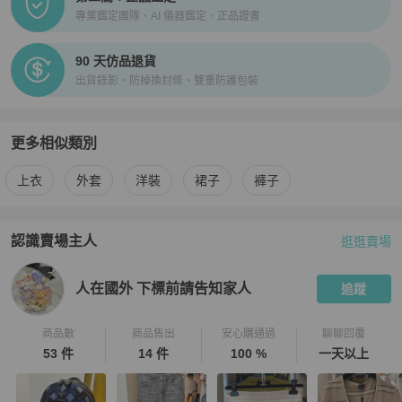
專業鑑定團隊、AI 儀器鑑定、正品證書
90 天仿品退貨
出貨錄影、防掉換封條、雙重防護包裝
更多相似類別
更多
Moschino
女裝
相似商品推薦
上衣
外套
洋裝
裙子
褲子
認識賣場主人
逛逛賣場
PopChill 拍拍圈嚴選賣家
人在國外 下標前請告知家人
介紹
人在國外 下標前請告知家人
追蹤
商品數
商品售出
安心購通過
聊聊回覆
53 件
14 件
100 %
一天以上