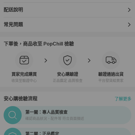
配送說明
常見問題
下單後，商品收至 PopChill 檢驗
買家完成購買
安心購驗證
驗證通過出貨
收貨至驗證中心
正品鑑定 品質檢查
平台發貨給買家
安心購檢驗流程
了解更多
PopChill拍拍圈正品驗證、安心購檢驗流程介紹
第一關：專人品質檢查
確認商品狀況、配件等 符合頁面描述
第二關：正品鑑定