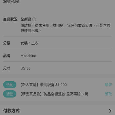
36號=M號
Moschino
女裝
商品狀態與細節
商品狀況
全新品
僅離櫃且從未使用／試用過。無任何放置痕跡，可能含原
包裝或吊牌。
全新品
Moschino
女裝
分類資訊
分類
女裝
上衣
女裝
/
上衣
推薦
Moschino
Moschino
精品
推薦清單
女裝
品牌介紹
品牌
Moschino
尺寸
US
36
活動
【新人首購】最高現折 $1,200
領取
活動
【精品真品險】仿品全額退款 最高再賠 5 萬
領取
付款方式