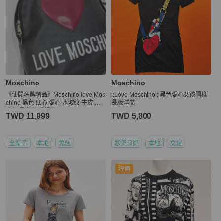
Moschino
Moschino
《仙闆名牌精品》Moschino love Mos
::Love Moschino:: 黑色愛心女孩圖樣
chino 黑色 红心 愛心 水波紋 牛皮 後
長版洋裝
背包 肩背包 手提包
TWD 11,999
TWD 5,800
全新品
本地
免運
狀況良好
本地
免運
降價