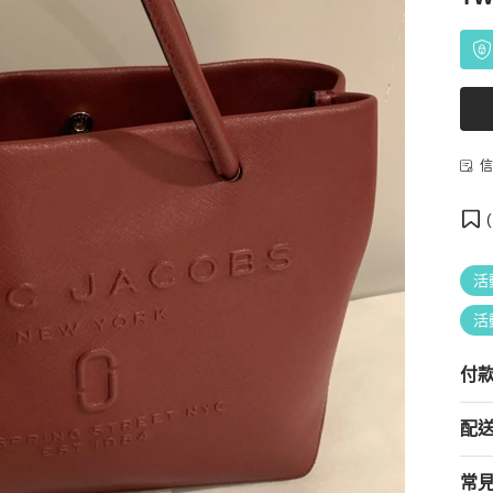
信
(
活
活
付
配
常