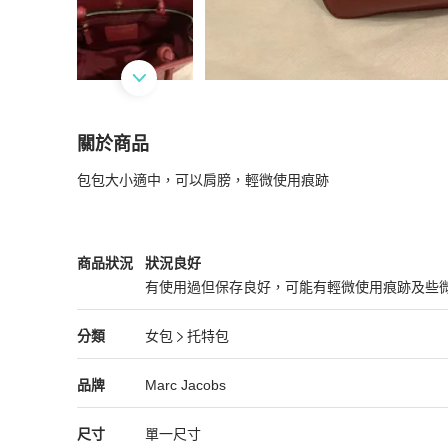
關於商品
關於
包包大小適中，可以肩膀，輕微使用痕跡
Marc Jacobs,拖特包
商品詳情與購買須知
Marc Jacobs
女包
商品狀態與細節
商品狀況
狀況良好
有使用過但保存良好，可能有輕微使用痕跡及些
狀況良好
Marc Jacobs
女包
分類資訊
分類
女包
托特包
女包
/
托特包
推薦
Marc Jacobs
Marc Jacobs
精品
推薦清單
女包
品牌介紹
品牌
Marc Jacobs
尺寸
單一尺寸