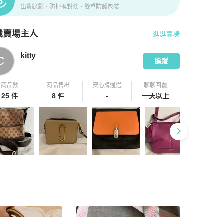
出貨錄影、防掉換封條、雙重防護包裝
識賣場主人
逛逛賣場
pChill 拍拍圈嚴選賣家
kitty
介紹
kitty
C
追蹤
商品數
商品售出
安心購通過
聊聊回覆
25 件
8 件
-
一天以上