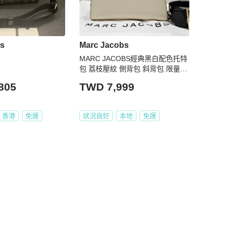
bs
Marc Jacobs
MARC JACOBS經典黑白配色托特
包 荔枝壓紋 側背包 斜背包 限量質
優二手品 9成新
805
TWD 7,999
香港
免運
狀況良好
本地
免運