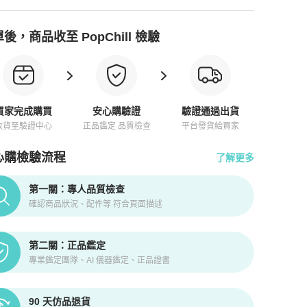
後，商品收至 PopChill 檢驗
買家完成購買
安心購驗證
驗證通過出貨
收貨至驗證中心
正品鑑定 品質檢查
平台發貨給買家
心購檢驗流程
了解更多
pChill拍拍圈正品驗證、安心購檢驗流程介紹
第一關：專人品質檢查
確認商品狀況、配件等 符合頁面描述
第二關：正品鑑定
專業鑑定團隊、AI 儀器鑑定、正品證書
90 天仿品退貨