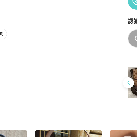
認
Po
包