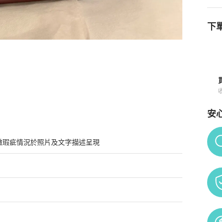
下單
安
Po
微瑕疵情況於照片及文字描述呈現