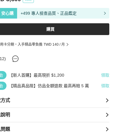
安心購
+499 專人檢查品質、正品鑑定
購買
用卡分期・入手精品零負擔
TWD 140
/ 月
12
)
動
【新人首購】最高現折 $1,200
領取
動
【精品真品險】仿品全額退款 最高再賠 5 萬
領取
款方式
送說明
見問題