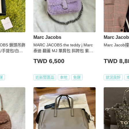
Marc Jacobs
Marc Jaco
COBS 鎖頭吊飾
MARC JACOBS the teddy j Marc
Marc Jac
/手提包/白黑
泰迪 翻蓋 MJ 單肩包 斜跨包 紫色
搭（看圖看內
絨毛包 毛毛包 y2k
TWD 6,500
TWD 8,8
運
近新閒置品
本地
免運
狀況良好