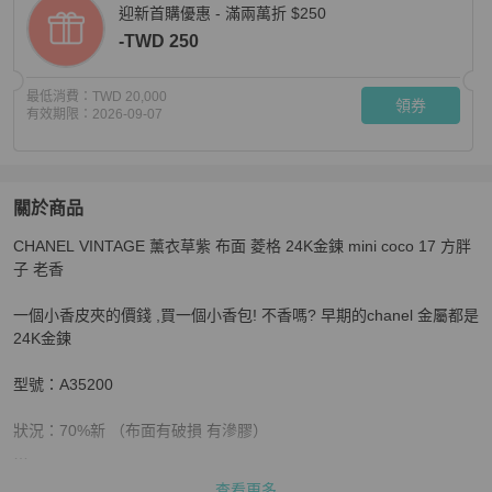
迎新首購優惠 - 滿兩萬折 $250
-TWD 250
最低消費：
TWD 20,000
領券
有效期限：
2026-09-07
關於商品
關於
CHANEL VINTAGE 薰衣草紫 布面 菱格 24K金鍊 mini coco 17 方胖
Chanel 薰衣草紫 布面 菱格紋 金鏈 17cm 經典 mini coco
子 老香

一個小香皮夾的價錢 ,買一個小香包! 不香嗎? 早期的chanel 金屬都是 
24K金鍊

型號：A35200

狀況：70%新 （布面有破損 有滲膠）

規格：W17 x H13 x D6 cm

查看更多