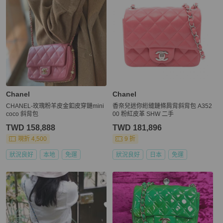
Chanel
Chanel
CHANEL-玫瑰粉羊皮金釦皮穿鏈mini
香奈兒迷你絎縫鏈條肩背斜背包 A352
coco 斜背包
00 粉紅皮革 SHW 二手
TWD 158,888
TWD 181,896
現折 4,500
9 折
狀況良好
本地
免運
狀況良好
日本
免運