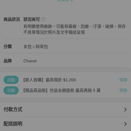
附件 : 原廠防塵套 雷標64xxxxx 無保卡

Chanel
女包
商品狀態與細節
商品狀況
狀況尚可
#chanel #方胖子 #minicoco #薰衣草紫
有明顯使用痕跡，可能有磨痕、刮痕、汙漬、破損、保存
不良等情況於照片及文字描述呈現
狀況尚可
Chanel
女包
分類資訊
分類
女包
斜背包
女包
/
斜背包
推薦
Chanel
Chanel
精品
推薦清單
女包
品牌介紹
品牌
Chanel
活動
【新人首購】最高現折 $1,200
領取
活動
【精品真品險】仿品全額退款 最高再賠 5 萬
領取
付款方式
配送說明