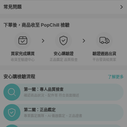
常見問題
下單後，商品收至 PopChill 檢驗
買家完成購買
安心購驗證
驗證通過出貨
收貨至驗證中心
正品鑑定 品質檢查
平台發貨給買家
安心購檢驗流程
了解更多
PopChill拍拍圈正品驗證、安心購檢驗流程介紹
第一關：專人品質檢查
確認商品狀況、配件等 符合頁面描述
第二關：正品鑑定
專業鑑定團隊、AI 儀器鑑定、正品證書