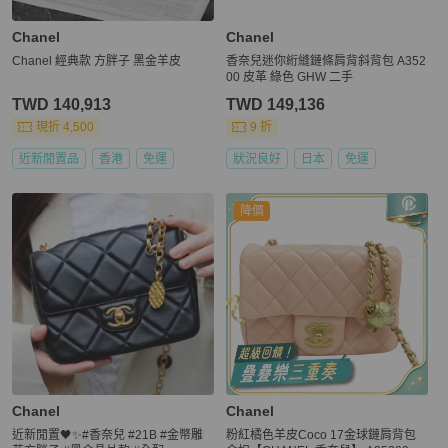
Chanel
Chanel
Chanel 經典款 方胖子 黑金羊皮
香奈兒迷你絎縫鏈條肩背斜背包 A352
00 皮革 綠色 GHW 二手
TWD 140,913
TWD 149,136
現折 4,500
9 折
近新閒置品
香港
免運
狀況良好
日本
免運
降價
Chanel
Chanel
近新閒置🖤✨#香奈兒 #21B #金幣雕
粉紅橘色羊皮Coco 17金球鏈肩背包