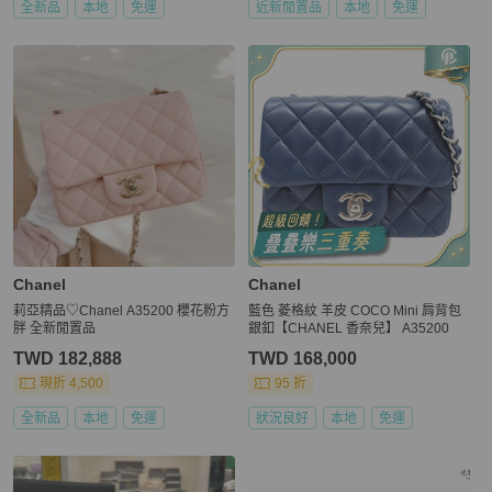
全新品
本地
免運
近新閒置品
本地
免運
Chanel
Chanel
莉亞精品♡Chanel A35200 櫻花粉方
藍色 菱格紋 羊皮 COCO Mini 肩背包
胖 全新閒置品
銀釦【CHANEL 香奈兒】 A35200
TWD 182,888
TWD 168,000
現折 4,500
95 折
全新品
本地
免運
狀況良好
本地
免運