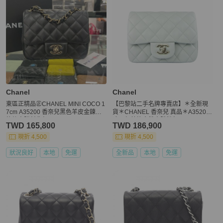
Chanel
Chanel
東區正精品㊣CHANEL MINI COCO 1
【巴黎站二手名牌專賣店】＊全新現
7cm A35200 香奈兒黑色羊皮金鍊菱
貨＊CHANEL 香奈兒 真品＊A35200
格紋方胖斜背包 RZ6501
冰川灰菱格金雙方胖鏈包
TWD 165,800
TWD 186,900
現折 4,500
現折 4,500
狀況良好
本地
免運
全新品
本地
免運