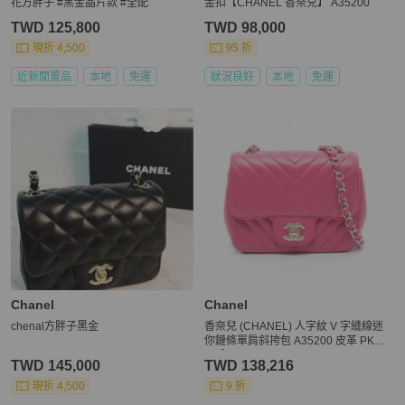
花方胖子 #黑金晶片款 #全配
金扣【CHANEL 香奈兒】 A35200
TWD 125,800
TWD 98,000
現折 4,500
95 折
近新閒置品
本地
免運
狀況良好
本地
免運
Chanel
Chanel
chenal方胖子黑金
香奈兒 (CHANEL) 人字紋 V 字縫線迷
你鏈條單肩斜挎包 A35200 皮革 PK
二手
TWD 145,000
TWD 138,216
現折 4,500
9 折