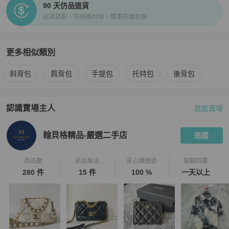
90 天仿品退貨
出貨錄影、防掉換封條、雙重防護包裝
更多相似類別
更多
Chanel
女包
相似商品推薦
斜背包
肩背包
手提包
托特包
後背包
認識賣場主人
逛逛賣場
PopChill 拍拍圈嚴選賣家
翰貝格精品-嚴選二手店
介紹
翰貝格精品-嚴選二手店
追蹤
商品數
商品售出
安心購通過
聊聊回覆
280 件
15 件
100 %
一天以上