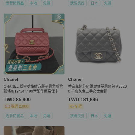
近新閒置品
本地
免運
狀況良好
日本
免運
Chanel
Chanel
CHANEL 粉金菱格紋方胖子肩背斜背
香奈兒迷你絎縫鏈條單肩背包 A3520
鏈條包19*14*7 99新配件塵袋保卡
0 羊皮灰色二手女士金扣
TWD 85,800
TWD 181,896
現折 2,000
9 折
近新閒置品
本地
免運
狀況良好
日本
免運