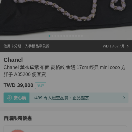
信用卡分期・入手精品零負擔
TWD 1,467
/ 月
Chanel
Chanel 薰衣草紫 布面 菱格紋 金鏈 17cm 經典 mini coco 方
胖子 A35200 便宜賣
TWD 39,800
免運
安心購
+499 專人檢查品質、正品鑑定
首購限時優惠