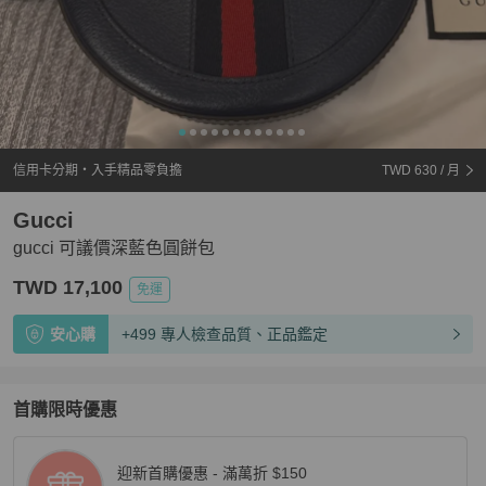
信用卡分期・入手精品零負擔
TWD 630
/ 月
Gucci
gucci 可議價深藍色圓餅包
TWD 17,100
免運
安心購
+499 專人檢查品質、正品鑑定
首購限時優惠
迎新首購優惠 - 滿萬折 $150