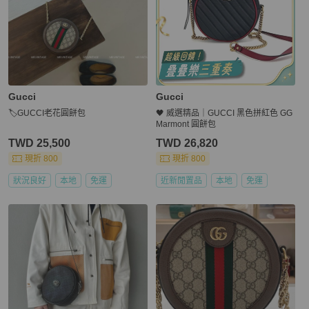
Gucci
Gucci
🏷GUCCI老花圓餅包
🖤 威選精品｜GUCCI 黑色拼紅色 GG
Marmont 圓餅包
TWD 25,500
TWD 26,820
現折 800
現折 800
狀況良好
本地
免運
近新閒置品
本地
免運