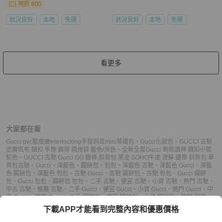
現折 800
狀況良好
本地
免運
狀況良好
本地
免運
看更多
大家都在看
Gucci pvc藍皮邊Interlocking手提斜背mini琴譜包
、
Gucci化妝包
、
GUCCI 古馳
塗層帆布 銀扣 手挽 肩背 兩用袋 藍色/米色
、
全新全套Gucci 新款酒神 鑽扣小號
駝色
、
GUCCI 古馳 Gucci GG 鏈條 斜背包 黑金 SOHO牛皮 流蘇 鏈帶 斜背包 單
肩包
古馳
、
Gucci
、
深藍色
、
圓餅包
、
包包
、
深藍色 古馳
、
深藍色 Gucci
、
深藍
色 圓餅包
、
深藍色 包包
、
古馳 Gucci
、
古馳 圓餅包
、
古馳 包包
、
Gucci 圓餅
包
、
Gucci 包包
、
圓餅包 包包
、
二手 古馳
、
便宜 古馳
、
小資 古馳
、
熱門 古馳
、
中古 古馳
、
推薦 古馳
、
二手 Gucci
、
便宜 Gucci
、
小資 Gucci
、
熱門 Gucci
、
中
古 Gucci
、
推薦 Gucci
、
二手 圓餅包
、
便宜 圓餅包
、
小資 圓餅包
、
熱門 圓餅
包
、
中古 圓餅包
、
推薦 圓餅包
、
二手 包包
、
便宜 包包
、
小資 包包
、
熱門 包
下載APP才能看到完整內容和優惠價格
包
、
中古 包包
、
推薦 包包