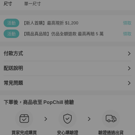
尺寸
單一尺寸
活動
【新人首購】最高現折 $1,200
領取
活動
【精品真品險】仿品全額退款 最高再賠 5 萬
領取
付款方式
配送說明
常見問題
下單後，商品收至 PopChill 檢驗
買家完成購買
安心購驗證
驗證通過出貨