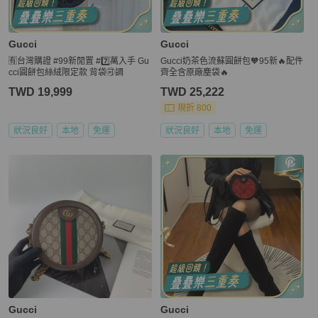
Gucci
Gucci
🈶台灣購證 #99新閒置 #7️⃣萬入手 Gu
Gucci奶茶色流蘇圓餅包🧡95新🔥配件
cci圓餅包絲絨限定款 背袋🉑調
齊全含原廠塵袋🔥
TWD 19,999
TWD 25,222
現折 800
狀況良好
本地
免運
狀況良好
本地
免運
Gucci
Gucci