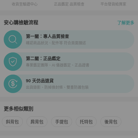
收貨至驗證中心
正品鑑定 品質檢查
平台發貨給買家
安心購檢驗流程
了解更多
PopChill拍拍圈正品驗證、安心購檢驗流程介紹
第一關：專人品質檢查
確認商品狀況、配件等 符合頁面描述
第二關：正品鑑定
專業鑑定團隊、AI 儀器鑑定、正品證書
90 天仿品退貨
出貨錄影、防掉換封條、雙重防護包裝
更多相似類別
更多
Gucci
女包
相似商品推薦
斜背包
肩背包
手提包
托特包
後背包