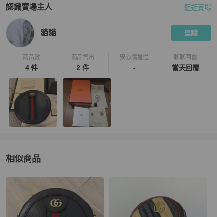
認識賣場主人
逛逛賣場
PopChill 拍拍圈嚴選賣家
貓貓
介紹
貓貓
追蹤
商品數
商品售出
安心購通過
聊聊回覆
4 件
2 件
-
當天回覆
相似商品
更多相似
Gucci
女包
推薦精品