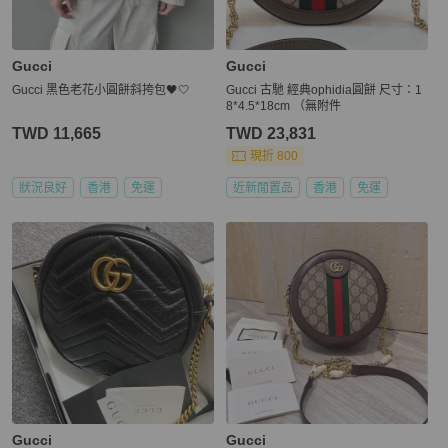
Gucci
Gucci
Gucci 黑色老花小圓餅斜挎包🖤🤍
Gucci 古馳 經典ophidia圓餅 尺寸：1
8*4.5*18cm （無附件
TWD 11,665
TWD 23,831
現折 800
狀況良好
香港
免運
近新閒置品
香港
免運
Gucci
Gucci