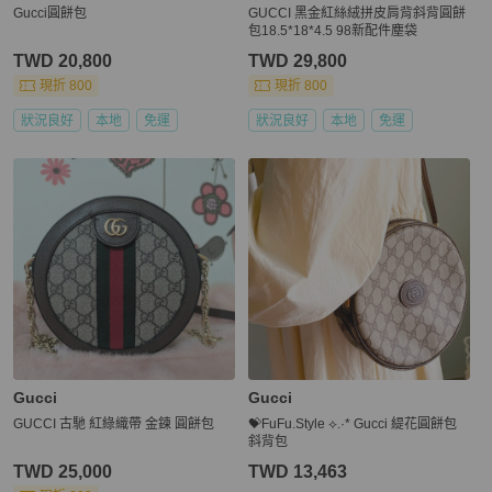
Gucci圓餅包
GUCCI 黑金紅絲絨拼皮肩背斜背圓餅
包18.5*18*4.5 98新配件塵袋
TWD 20,800
TWD 29,800
現折 800
現折 800
狀況良好
本地
免運
狀況良好
本地
免運
Gucci
Gucci
GUCCI 古馳 紅綠織帶 金鍊 圓餅包
💝FuFu.Style ⟡.·* Gucci 緹花圓餅包
斜背包
TWD 25,000
TWD 13,463