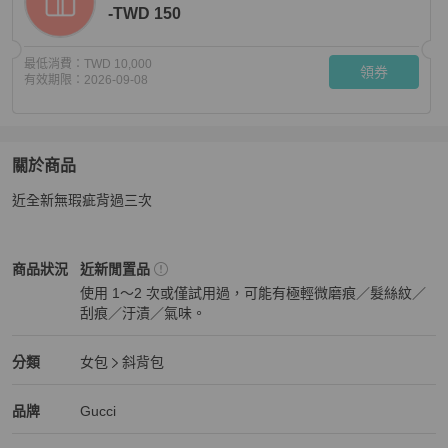
-TWD 150
最低消費：
TWD 10,000
領券
有效期限：
2026-09-08
關於商品
關於
近全新無瑕疵背過三次
gucci 可議價深藍色圓餅包
商品詳情與購買須知
Gucci
女包
商品狀態與細節
商品狀況
近新閒置品
使用 1～2 次或僅試用過，可能有極輕微磨痕／髮絲紋／
刮痕／汙漬／氣味。
近新閒置品
Gucci
女包
分類資訊
分類
女包
斜背包
女包
/
斜背包
推薦
Gucci
Gucci
精品
推薦清單
女包
品牌介紹
品牌
Gucci