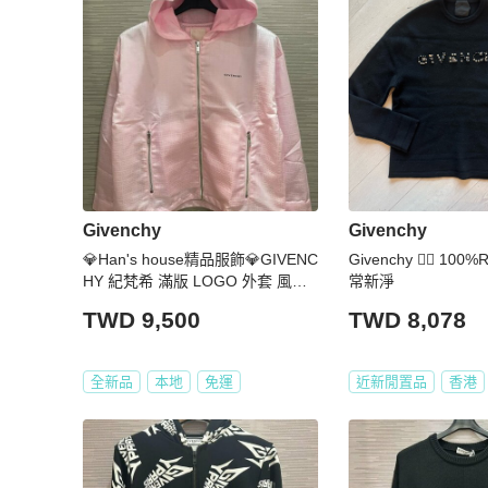
Givenchy
Givenchy
💎Han's house精品服飾💎GIVENC
Givenchy 👍🏻 10
HY 紀梵希 滿版 LOGO 外套 風衣
常新淨
現貨青年款
TWD 9,500
TWD 8,078
全新品
本地
免運
近新閒置品
香港