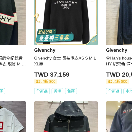
Givenchy
Givenchy
精品服飾💎紀梵希
Givenchy 女士 長袖毛衣XS S M L
💎Han's ho
毛衣 現貨 M ~
XL碼
HY 紀梵希 滿
M 原價45700
TWD 37,159
TWD 20,
現折 800
現折 800
運
全新品
香港
免運
全新品
本