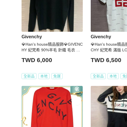
Givenchy
Givenchy
💎Han's house精品服飾💎GIVENC
💎Han's house精品
HY 紀梵希 90%羊毛 針織 毛衣 現
CHY 紀梵希 滿版 L
貨 青年款=女成人 XS
青年款=男 成人款 XS
TWD 6,000
TWD 6,500
0
全新品
本地
免運
全新品
本地
免