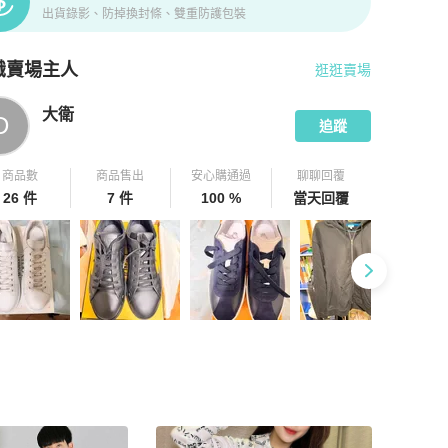
出貨錄影、防掉換封條、雙重防護包裝
識賣場主人
逛逛賣場
pChill 拍拍圈嚴選賣家
大衛
介紹
大衛
D
追蹤
商品數
商品售出
安心購通過
聊聊回覆
26 件
7 件
100 %
當天回覆