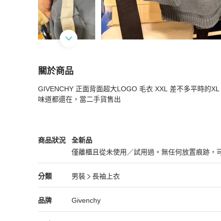
關於商品
關於
GIVENCHY 正面背面超大LOGO 毛衣 XXL 差不多平
Givenchy 大LOGO 毛衣
商品詳情與購買須知
味道都還在，當二手貨售出
Givenchy
男裝
商品狀態與細節
商品狀況
全新品
僅離櫃且從未使用／試用過。無任何放置痕跡，
全新品
Givenchy
男裝
分類資訊
分類
男裝
長袖上衣
男裝
/
長袖上衣
推薦
Givenchy
Givenchy
精品
推薦清單
男裝
品牌介紹
品牌
Givenchy