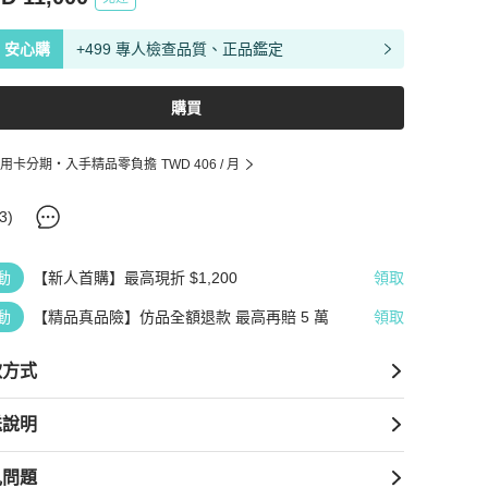
安心購
+499 專人檢查品質、正品鑑定
購買
用卡分期・入手精品零負擔
TWD 406
/ 月
3
)
動
【新人首購】最高現折 $1,200
領取
動
【精品真品險】仿品全額退款 最高再賠 5 萬
領取
款方式
送說明
見問題