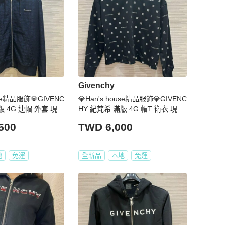
Givenchy
use精品服飾💎GIVENC
💎Han's house精品服飾💎GIVENC
版 4G 連帽 外套 現貨
HY 紀梵希 滿版 4G 帽T 衛衣 現貨
青年款 原價11200
500
TWD 6,000
地
免運
全新品
本地
免運