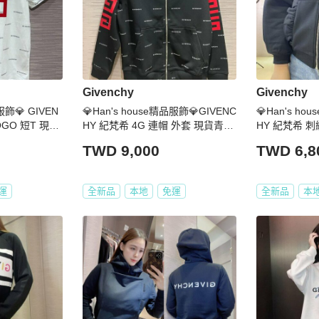
Givenchy
Givenchy
服飾💎 GIVEN
💎Han's house精品服飾💎GIVENC
💎Han's ho
OGO 短T 現貨
HY 紀梵希 4G 連帽 外套 現貨青年
HY 紀梵希 刺
 S 原價1000
款 原價19300
現貨青年款
TWD 9,000
TWD 6,8
運
全新品
本地
免運
全新品
本