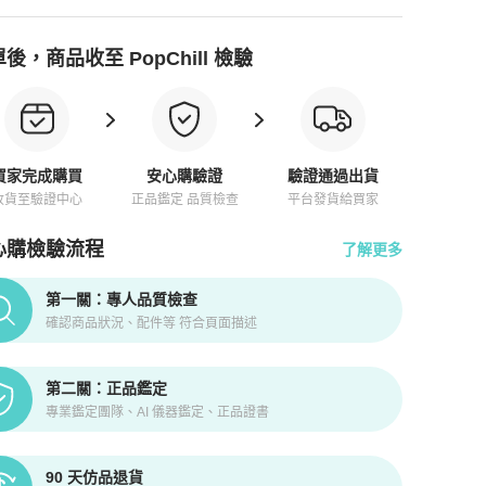
後，商品收至 PopChill 檢驗
買家完成購買
安心購驗證
驗證通過出貨
收貨至驗證中心
正品鑑定 品質檢查
平台發貨給買家
心購檢驗流程
了解更多
pChill拍拍圈正品驗證、安心購檢驗流程介紹
第一關：專人品質檢查
確認商品狀況、配件等 符合頁面描述
第二關：正品鑑定
專業鑑定團隊、AI 儀器鑑定、正品證書
90 天仿品退貨