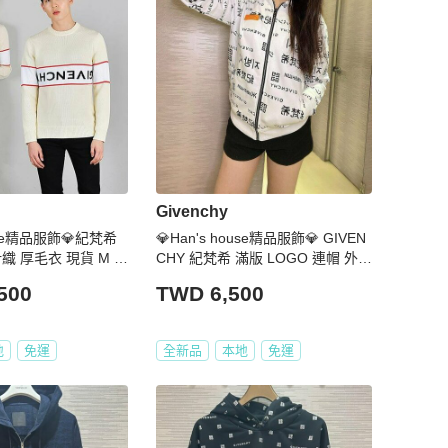
Givenchy
ouse精品服飾💎紀梵希
💎Han's house精品服飾💎 GIVEN
針織 厚毛衣 現貨 M ~
CHY 紀梵希 滿版 LOGO 連帽 外套
現貨 青年款 =女成人S M
500
TWD 6,500
地
免運
全新品
本地
免運