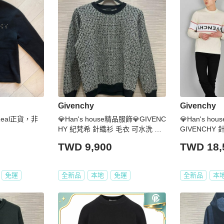
Givenchy
Givenchy
0%Real正貨，非
💎Han's house精品服飾💎GIVENC
💎Han's h
HY 紀梵希 針織衫 毛衣 可水洗 現
GIVENCHY 
貨 青年款
XL
TWD 9,900
TWD 18,
免運
全新品
本地
免運
全新品
本