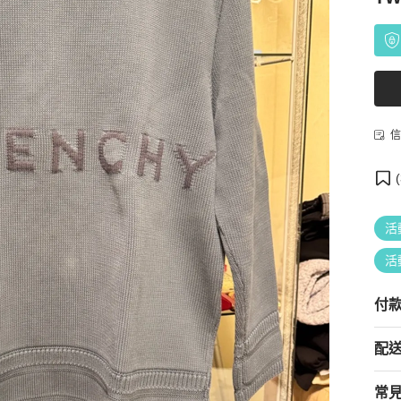
信
(
活
活
付
配
常