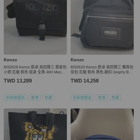
Kenzo
Kenzo
MS0628 Kenzo 凱卓 高田賢三 郵差包
MS0626 Kenzo 凱卓 高田賢三 雙肩包
小號 尼龍 帆布 挺身 全黑 48H Messe
背包 尼龍 帆布 黑色 銀扣 Graphy Bac
nger Bag Small Nylon So Black x PH
kpack Leather and Nylon Black x PH
TWD 13,289
TWD 14,258
W
W
近新閒置品
香港
免運
近新閒置品
香港
免運