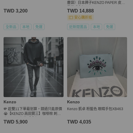
塵袋）日本牌子KENZO PAPER 皮革
肩帶手拿包POUCH ON STRAP IN LE
TWD 3,200
TWD 14,888
ATHER （超可愛/詢問度超高/米色）
安心購折抵
全新品
本地
免運
近新閒置品
本地
免運
Kenzo
Kenzo
💸 趁雙11下單最划算，錯過只能原價
Kenzo 凱卓 粉藍色 眼睛手包XB463
😭【KENZO 高田賢三】咖啡棕 刺繡
虎頭 logo 印花 手拿包
TWD 5,900
TWD 4,035