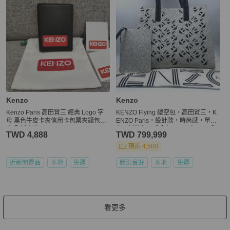
Kenzo
Kenzo
Kenzo Paris 高田賢三 經典 Logo 字
KENZO Flying 縷空包，高田賢三，K
母 黑色牛皮卡夾信用卡包票夾錢包短
ENZO Paris，設計款，時尚感，單肩
夾 全新未使用
包，托特包，手拿包，子母包，二手
TWD 4,888
TWD 799,999
真品，正品，現貨【已售出】
現折 4,500
近新閒置品
本地
免運
狀況良好
本地
免運
看更多