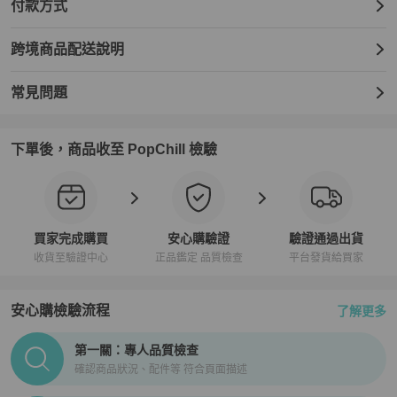
付款方式
跨境商品配送說明
常見問題
下單後，商品收至 PopChill 檢驗
買家完成購買
安心購驗證
驗證通過出貨
收貨至驗證中心
正品鑑定 品質檢查
平台發貨給買家
安心購檢驗流程
了解更多
PopChill拍拍圈正品驗證、安心購檢驗流程介紹
第一關：專人品質檢查
確認商品狀況、配件等 符合頁面描述