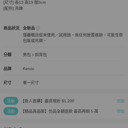
[尺寸]:長13 高19 闊3cm

[配件]:吊牌
Kenzo
男包
商品狀態與細節
商品狀況
全新品
僅離櫃且從未使用／試用過。無任何放置痕跡，可能含原
包裝或吊牌。
全新品
Kenzo
男包
分類資訊
分類
男包
斜背包
男包
/
斜背包
推薦
Kenzo
Kenzo
精品
推薦清單
男包
品牌介紹
品牌
Kenzo
尺寸
單一尺寸
活動
【新人首購】最高現折 $1,200
領取
活動
【精品真品險】仿品全額退款 最高再賠 5 萬
領取