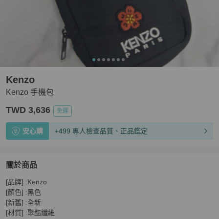
Kenzo
Kenzo 手機包
TWD 3,636
免運
安心購
+499 專人檢查品質、正品鑑定
關於商品
關於
[品牌] :Kenzo

Kenzo 手機包
商品詳情與購買須知
[顏色] :黑色

[新舊] :全新

[材質] :聚酯纖維
