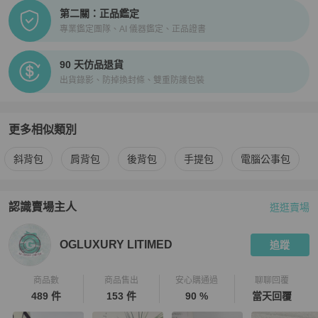
第二關：正品鑑定
專業鑑定團隊、AI 儀器鑑定、正品證書
90 天仿品退貨
出貨錄影、防掉換封條、雙重防護包裝
更多相似類別
更多
Kenzo
男包
相似商品推薦
斜背包
肩背包
後背包
手提包
電腦公事包
認識賣場主人
逛逛賣場
PopChill 拍拍圈嚴選賣家
OGLUXURY LITIMED
介紹
OGLUXURY LITIMED
追蹤
商品數
商品售出
安心購通過
聊聊回覆
489 件
153 件
90 %
當天回覆