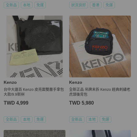
全新品
本地
免運
狀況良好
香港
免運
Kenzo
Kenzo
台中大遠百 Kenzo 皮亮面雙層手拿包
全新正品 吊牌未拆 Kenzo 經典刺繡老
大款/9.9新🆕
虎頭後背包
TWD 4,999
TWD 5,980
全新品
本地
免運
全新品
本地
免運