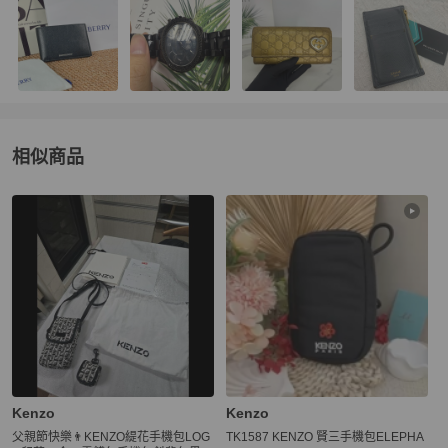
相似商品
更多相似
Kenzo
男包
推薦精品
Kenzo
Kenzo
父親節快樂👨KENZO緹花手機包LOG
TK1587 KENZO 賢三手機包ELEPHA