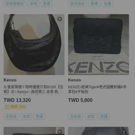
近新閒置品
本地
免運
狀況良好
香港
免運
Kenzo
Kenzo
💪爸氣降價👔限時優惠只到8/16‼️【全
KENZO 經典Tiger#老虎圖騰刺繡#手
新】㊣✨Kenzo✨高田賢三 皮革 帆布
拿包#平板包
滿版 半月包 腋下包 肩背包 斜背包/二
TWD 13,320
TWD 5,800
手精品/二手包/保證正品
現折 200
全新品
本地
免運
全新品
本地
免運