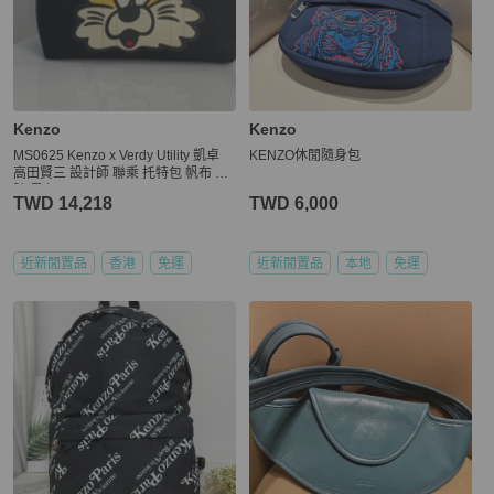
Kenzo
Kenzo
MS0625 Kenzo x Verdy Utility 凱卓
KENZO休閒隨身包
高田賢三 設計師 聯乘 托特包 帆布 大
號 黑色 Tote Bag Large Canvas Blac
TWD 14,218
TWD 6,000
k
近新閒置品
香港
免運
近新閒置品
本地
免運