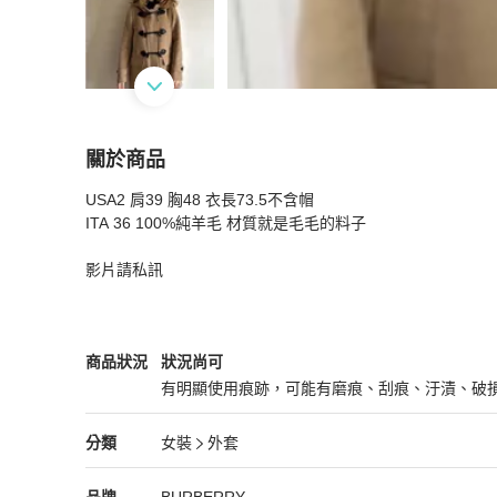
關於商品
關於
USA2 肩39 胸48 衣長73.5不含帽

BURBERRY 卡其色 羊毛 牛角釦 羊毛大衣 連
ITA 36 100%純羊毛 材質就是毛毛的料子

影片請私訊
BURBERRY
女裝
商品狀態與細節
商品狀況
狀況尚可
有明顯使用痕跡，可能有磨痕、刮痕、汙漬、破
狀況尚可
BURBERRY
女裝
分類資訊
分類
女裝
外套
女裝
/
外套
推薦
BURBERRY
BURBERRY
精品
推薦清單
女裝
品牌介紹