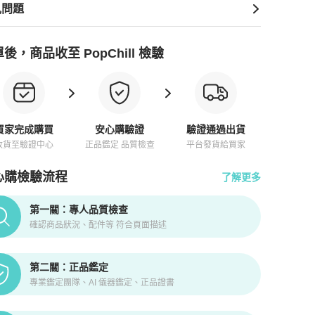
見問題
後，商品收至 PopChill 檢驗
買家完成購買
安心購驗證
驗證通過出貨
收貨至驗證中心
正品鑑定 品質檢查
平台發貨給買家
心購檢驗流程
了解更多
pChill拍拍圈正品驗證、安心購檢驗流程介紹
第一關：專人品質檢查
確認商品狀況、配件等 符合頁面描述
第二關：正品鑑定
專業鑑定團隊、AI 儀器鑑定、正品證書