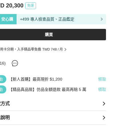
D 20,300
免運
安心購
+499 專人檢查品質、正品鑑定
購買
用卡分期・入手精品零負擔
TWD 748
/ 月
16
)
動
【新人首購】最高現折 $1,200
領取
動
【精品真品險】仿品全額退款 最高再賠 5 萬
領取
款方式
送說明