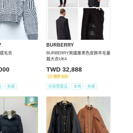
Y
BURBERRY
高質感毛衣
BURBERRY英國墨黑色皮飾羊毛量
裁大衣UK4
000
TWD 32,888
現折 800
地
免運
近新閒置品
本地
免運