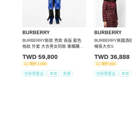
BURBERRY
BURBERRY
BURBERRY新款 秀款 長版 藍色
BURBERRY英國
格紋 外套 大衣男女同款 專櫃購入1
帽長大衣S
5萬 #讓藏59800 現省10多萬 全新
TWD 59,800
TWD 36,888
S號可以穿到L 我178 73kg可參考
附上衣套
現折 2,000
現折 800
近新閒置品
本地
免運
近新閒置品
本地