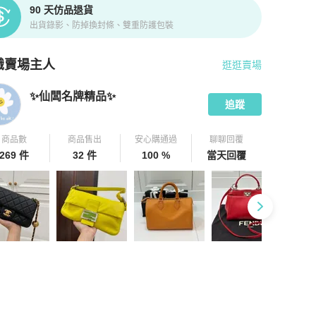
90 天仿品退貨
出貨錄影、防掉換封條、雙重防護包裝
識賣場主人
逛逛賣場
pChill 拍拍圈嚴選賣家
✨仙闆名牌精品✨
介紹
✨仙闆名牌精品✨
追蹤
商品數
商品售出
安心購通過
聊聊回覆
269 件
32 件
100 %
當天回覆