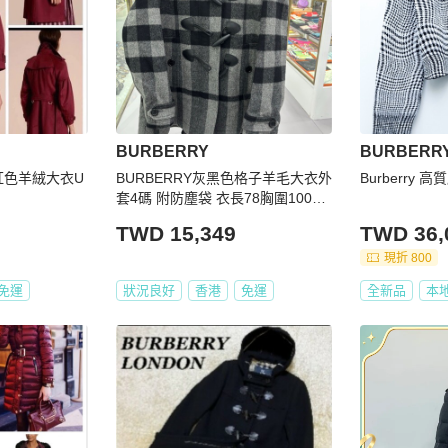
BURBERRY
BURBERR
酒紅色羊絨大衣U
BURBERRY灰黑色格子羊毛大衣外
Burberry 
套4碼 附防塵袋 衣長78胸圍100肩
寬38肩寬60
TWD 15,349
TWD 36,
現折 800
免運
狀況良好
香港
免運
全新品
本