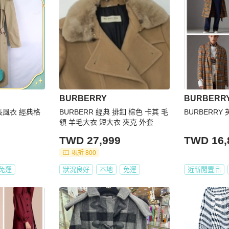
BURBERRY
BURBERR
紋 長風衣 經典格
BURBERR 經典 排釦 棕色 卡其 毛
BURBERR
領 羊毛大衣 短大衣 夾克 外套
TWD 27,999
TWD 16,
現折 800
免運
狀況良好
本地
免運
近新閒置品