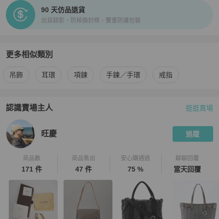
90 天仿品退貨
出貨錄影、防掉換封條、雙重防護包裝
更多相似類別
更多
Gucci
女士配件
相似商品推薦
吊飾
耳環
項鍊
手鍊／手環
戒指
認識賣場主人
逛逛賣場
PopChill 拍拍圈嚴選賣家
旺慶
介紹
旺慶
追蹤
商品數
商品售出
安心購通過
聊聊回覆
171 件
47 件
75 %
當天回覆