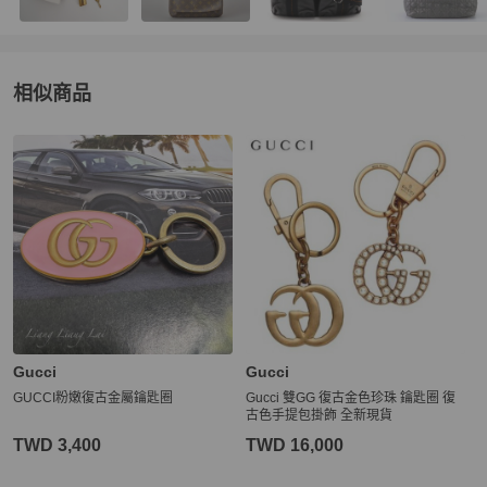
相似商品
更多相似
Gucci
女士配件
推薦精品
Gucci
Gucci
GUCCI粉嫩復古金屬鑰匙圈
Gucci 雙GG 復古金色珍珠 鑰匙圈 復
古色手提包掛飾 全新現貨
TWD 3,400
TWD 16,000