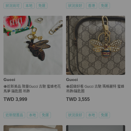
狀況尚可
本地
免運
狀況良好
香港
免運
Gucci
Gucci
🐝近新美品 限量Gucci 古馳 蜜蜂老花
🐝超級好看 Gucci 古馳 瑪格麗特 蜜蜂
馬夢 鑰匙圈 吊飾
吊飾/鑰匙圈
TWD 3,999
TWD 3,555
近新閒置品
本地
免運
狀況良好
本地
免運