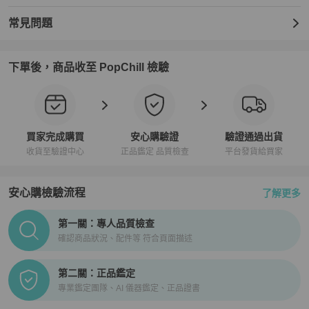
常見問題
下單後，商品收至 PopChill 檢驗
買家完成購買
安心購驗證
驗證通過出貨
收貨至驗證中心
正品鑑定 品質檢查
平台發貨給買家
安心購檢驗流程
了解更多
PopChill拍拍圈正品驗證、安心購檢驗流程介紹
第一關：專人品質檢查
確認商品狀況、配件等 符合頁面描述
第二關：正品鑑定
專業鑑定團隊、AI 儀器鑑定、正品證書