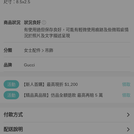
尺寸：8.5x2.5
Gucci
女士配件
商品狀態與細節
商品狀況
狀況良好
有使用過但保存良好，可能有輕微使用痕跡及些微瑕疵情
況於照片及文字描述呈現
狀況良好
Gucci
女士配件
分類資訊
分類
女士配件
吊飾
女士配件
/
吊飾
推薦
Gucci
Gucci
精品
推薦清單
女士配件
品牌介紹
品牌
Gucci
活動
【新人首購】最高現折 $1,200
領取
活動
【精品真品險】仿品全額退款 最高再賠 5 萬
領取
付款方式
配送說明