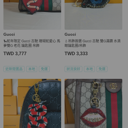
Gucci
Gucci
🐍蛇年限定 Gucci 古馳 珊瑚蛇愛心 馬
💧吊飾首選 Gucci 古馳 雙G滿鑽 水滴
夢雙G 老花 鑰匙圈 吊飾
眼鑰匙圈/吊飾
TWD 3,777
TWD 3,333
近新閒置品
本地
免運
狀況良好
本地
免運