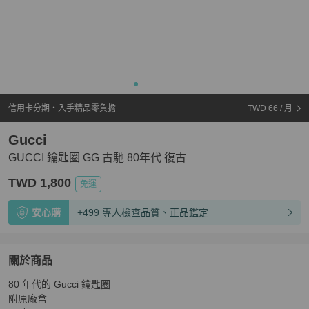
信用卡分期・入手精品零負擔
TWD 66
/ 月
Gucci
GUCCI 鑰匙圈 GG 古馳 80年代 復古
TWD 1,800
免運
安心購
+499 專人檢查品質、正品鑑定
關於商品
關於
80 年代的 Gucci 鑰匙圈

GUCCI 鑰匙圈 GG 古馳 80年代 復古
商品詳情與購買須知
附原廠盒
