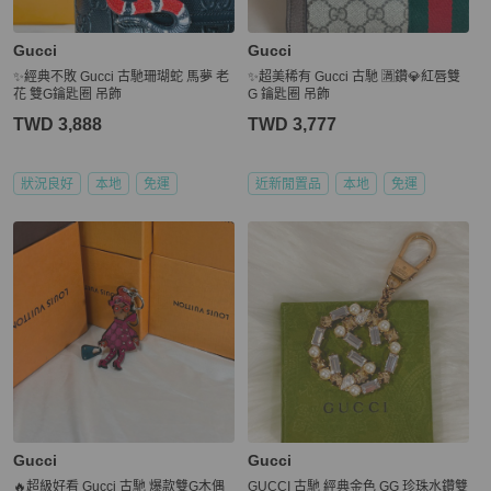
Gucci
Gucci
✨經典不敗 Gucci 古馳珊瑚蛇 馬夢 老
✨超美稀有 Gucci 古馳 🈵鑽💎紅唇雙
花 雙G鑰匙圈 吊飾
G 鑰匙圈 吊飾
TWD 3,888
TWD 3,777
狀況良好
本地
免運
近新閒置品
本地
免運
Gucci
Gucci
🔥超級好看 Gucci 古馳 爆款雙G木偶
GUCCI 古馳 經典金色 GG 珍珠水鑽雙