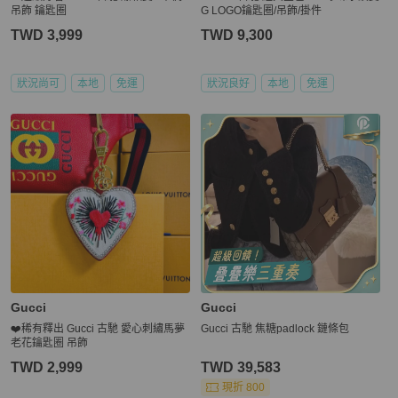
吊飾 鑰匙圈
G LOGO鑰匙圈/吊飾/掛件
TWD 3,999
TWD 9,300
狀況尚可
本地
免運
狀況良好
本地
免運
Gucci
Gucci
❤️稀有釋出 Gucci 古馳 愛心刺繡馬夢
Gucci 古馳 焦糖padlock 鏈條包
老花鑰匙圈 吊飾
TWD 2,999
TWD 39,583
現折 800