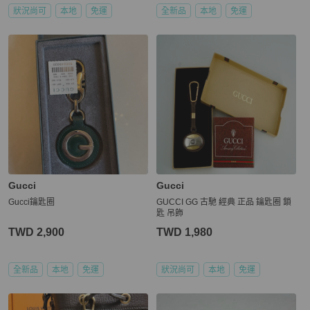
狀況尚可
本地
免運
全新品
本地
免運
Gucci
Gucci
Gucci鑰匙圈
GUCCI GG 古馳 經典 正品 鑰匙圈 鎖
匙 吊飾
TWD 2,900
TWD 1,980
全新品
本地
免運
狀況尚可
本地
免運