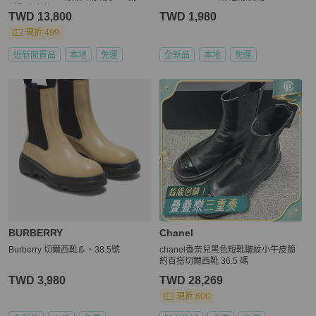
新配件塵袋
TWD 13,800
TWD 1,980
現折 499
近新閒置品
本地
免運
全新品
本地
免運
BURBERRY
Chanel
Burberry 切爾西靴👢、38.5號
chanel香奈兒黑色短靴皺紋小牛皮簡
約百搭切爾西靴 36.5 碼
TWD 3,980
TWD 28,269
現折 800