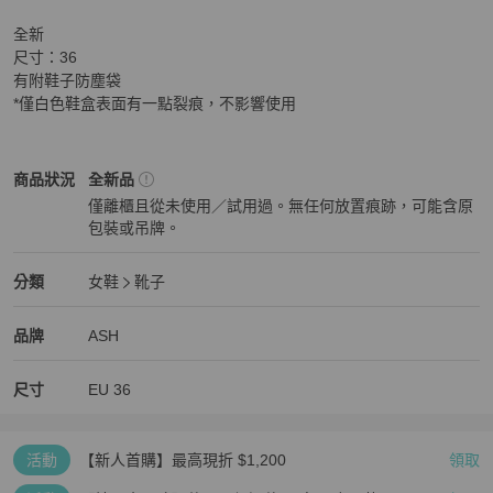
全新

尺寸：36

有附鞋子防塵袋

*僅白色鞋盒表面有一點裂痕，不影響使用
女鞋
商品狀態與細節
商品狀況
全新品
僅離櫃且從未使用／試用過。無任何放置痕跡，可能含原
包裝或吊牌。
全新品
女鞋
分類資訊
分類
女鞋
靴子
女鞋
/
靴子
推薦
精品
女鞋
品牌介紹
品牌
ASH
尺寸
EU
36
活動
【新人首購】最高現折 $1,200
領取