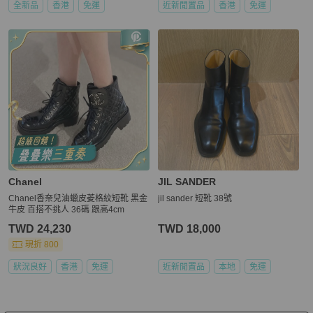
全新品
香港
免運
近新閒置品
香港
免運
Chanel
JIL SANDER
Chanel香奈兒油蠟皮菱格紋短靴 黑金
jil sander 短靴 38號
牛皮 百搭不挑人 36碼 跟高4cm
TWD 24,230
TWD 18,000
現折 800
狀況良好
香港
免運
近新閒置品
本地
免運