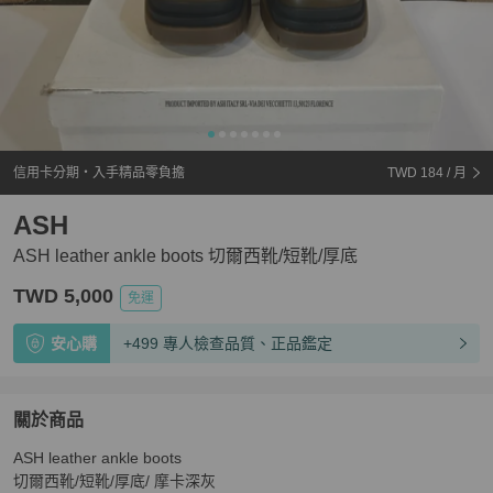
信用卡分期・入手精品零負擔
TWD 184
/ 月
ASH
ASH leather ankle boots 切爾西靴/短靴/厚底
TWD 5,000
免運
安心購
+499 專人檢查品質、正品鑑定
關於商品
關於
ASH leather ankle boots 

ASH leather ankle boots 切爾西靴/短靴/厚底
商品詳情與
切爾西靴/短靴/厚底/ 摩卡深灰
