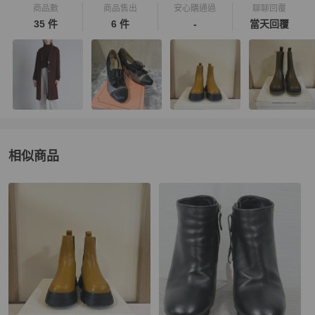
商品數
商品售出
安心購通過
聊聊回覆
35 件
6 件
-
當天回覆
相似商品
更多相似
女鞋
推薦精品