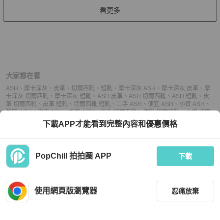
看更多
大家都在看
ASH
、
摩卡深灰
、
皮革
、
切爾西靴
、
短靴
、
摩卡深灰 ASH
、
摩卡深灰 皮革
、
摩
卡深灰 切爾西靴
、
摩卡深灰 短靴
、
ASH 皮革
、
ASH 切爾西靴
、
ASH 短靴
、
皮
革 切爾西靴
、
皮革 短靴
、
切爾西靴 短靴
、
二手 ASH
、
便宜 ASH
、
小資 ASH
、
熱門 ASH
、
中古 ASH
、
推薦 ASH
、
二手 切爾西靴
、
便宜 切爾西靴
、
小資 切爾
西靴
、
熱門 切爾西靴
、
中古 切爾西靴
、
推薦 切爾西靴
、
二手 短靴
、
便宜 短靴
、
下載APP才能看到完整內容和優惠價格
小資 短靴
、
熱門 短靴
、
中古 短靴
、
推薦 短靴
PopChill 拍拍圈 APP
下載
上架
使用網頁版瀏覽器
忍痛放棄
議價
購買