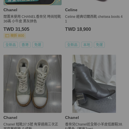
Chanel
Celine
閒置未使用 CHANEL香奈兒 時尚短靴
Celine 經典切爾西靴 chelsea boots 4
36碼 小牛皮 黑灰拼色
1
TWD 31,505
TWD 18,900
現折 800
全新品
香港
免運
全新品
本地
免運
Chanel
Chanel
Chanel 短靴37.5號 有穿過兩三次正
香奈兒Chanel近全新小羊皮低跟鞋38.
常穿著痕跡 八成新
5/黑色（跟高7cm)