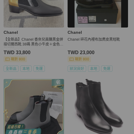
Chanel
Chanel
【全新品】Chanel 香奈兒員購黑金拼
Chanel 碎花內裡布加麂皮黑短靴
接切爾西靴 38碼 黑色小牛皮＋金色皮
革拼接
TWD 33,800
TWD 23,000
現折 800
現折 800
全新品
本地
免運
狀況良好
本地
免運