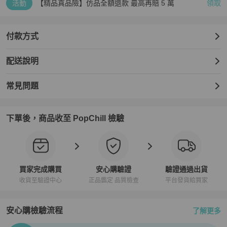
活動
【精品真品險】仿品全額退款 最高再賠 5 萬
領取
付款方式
配送說明
常見問題
下單後，商品收至 PopChill 檢驗
買家完成購買
安心購驗證
驗證通過出貨
收貨至驗證中心
正品鑑定 品質檢查
平台發貨給買家
安心購檢驗流程
了解更多