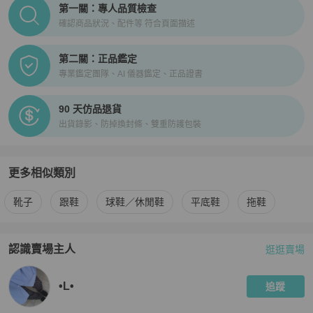
PopChill拍拍圈正品驗證、安心購檢驗流程介紹
第一關：專人品質檢查
確認商品狀況、配件等 符合頁面描述
第二關：正品鑑定
專業鑑定團隊、AI 儀器鑑定、正品證書
90 天仿品退貨
出貨錄影、防掉換封條、雙重防護包裝
更多相似類別
更多
女鞋
相似商品推薦
靴子
跟鞋
球鞋／休閒鞋
平底鞋
拖鞋
認識賣場主人
逛逛賣場
PopChill 拍拍圈嚴選賣家
•L•
介紹
•L•
追蹤