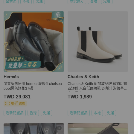
全新品
本地
免運
狀況良好
香港
免運
Hermès
Charles & Keith
閒置新未使用 hermes愛馬仕chelsea
Charles & Keith 新加坡品牌 鍊飾切爾
boot黑色短靴37碼
西短靴 米白低跟短靴 24號｜淘氣善
良・尋寶
TWD 29,081
TWD 1,989
現折 800
近新閒置品
香港
免運
近新閒置品
本地
免運