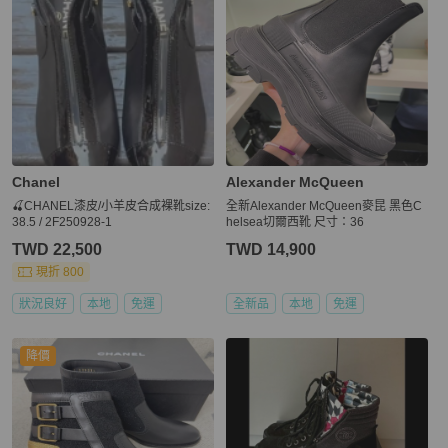
Chanel
Alexander McQueen
🍒CHANEL漆皮/小羊皮合成裸靴size:
全新Alexander McQueen麥昆 黑色C
38.5 / 2F250928-1
helsea切爾西靴 尺寸：36
TWD 22,500
TWD 14,900
現折 800
狀況良好
本地
免運
全新品
本地
免運
降價