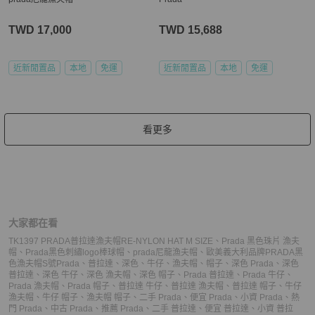
TWD 17,000
TWD 15,688
近新閒置品
本地
免運
近新閒置品
本地
免運
看更多
大家都在看
TK1397 PRADA普拉達漁夫帽RE-NYLON HAT M SIZE
、
Prada 黑色珠片 漁夫
帽
、
Prada黑色刺繡logo棒球帽
、
prada尼龍漁夫帽
、
歐美義大利品牌PRADA黑
色漁夫帽S號
Prada
、
普拉達
、
深色
、
牛仔
、
漁夫帽
、
帽子
、
深色 Prada
、
深色
普拉達
、
深色 牛仔
、
深色 漁夫帽
、
深色 帽子
、
Prada 普拉達
、
Prada 牛仔
、
Prada 漁夫帽
、
Prada 帽子
、
普拉達 牛仔
、
普拉達 漁夫帽
、
普拉達 帽子
、
牛仔
漁夫帽
、
牛仔 帽子
、
漁夫帽 帽子
、
二手 Prada
、
便宜 Prada
、
小資 Prada
、
熱
門 Prada
、
中古 Prada
、
推薦 Prada
、
二手 普拉達
、
便宜 普拉達
、
小資 普拉