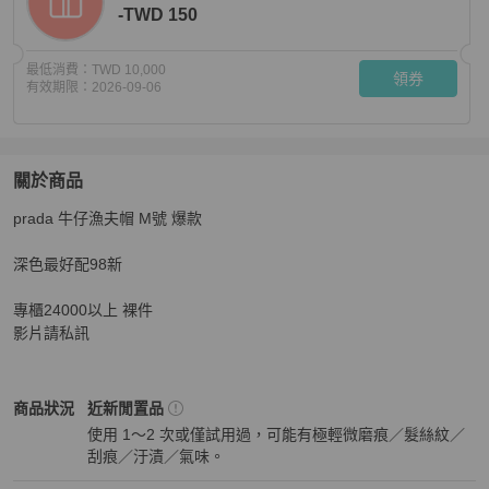
-TWD 150
最低消費：
TWD 10,000
領券
有效期限：
2026-09-06
關於商品
關於
prada 牛仔漁夫帽 M號 爆款 

prada 丹寧 牛仔 遮陽帽 漁夫帽 休閒帽 帽子
商品詳情與購
深色最好配98新

專櫃24000以上 裸件

影片請私訊
Prada
女士配件
商品狀態與細節
商品狀況
近新閒置品
使用 1～2 次或僅試用過，可能有極輕微磨痕／髮絲紋／
刮痕／汙漬／氣味。
近新閒置品