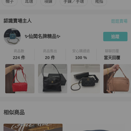
帽子
耳環
項鍊
手鍊／手環
戒指
認識賣場主人
逛逛賣場
PopChill 拍拍圈嚴選賣家
✨仙闆名牌精品✨
介紹
✨仙闆名牌精品✨
追蹤
商品數
商品售出
安心購通過
聊聊回覆
224 件
20 件
100 %
當天回覆
相似商品
更多相似
Prada
女士配件
推薦精品