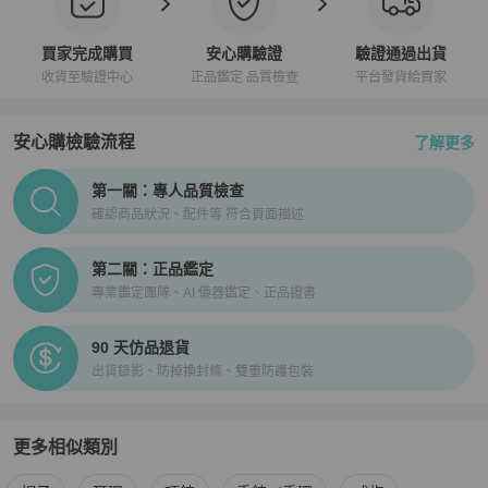
買家完成購買
安心購驗證
驗證通過出貨
收貨至驗證中心
正品鑑定 品質檢查
平台發貨給買家
安心購檢驗流程
了解更多
PopChill拍拍圈正品驗證、安心購檢驗流程介紹
第一關：專人品質檢查
確認商品狀況、配件等 符合頁面描述
第二關：正品鑑定
專業鑑定團隊、AI 儀器鑑定、正品證書
90 天仿品退貨
出貨錄影、防掉換封條、雙重防護包裝
更多相似類別
更多
Prada
女士配件
相似商品推薦