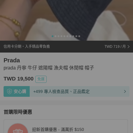
信用卡分期・入手精品零負擔
TWD 719
/ 月
Prada
prada 丹寧 牛仔 遮陽帽 漁夫帽 休閒帽 帽子
TWD 19,500
免運
安心購
+499 專人檢查品質、正品鑑定
首購限時優惠
迎新首購優惠 - 滿萬折 $150