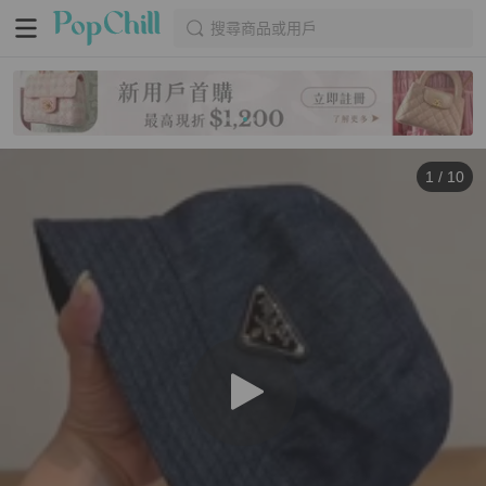
搜尋商品或用戶
1
/
10