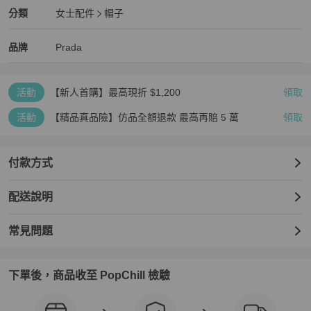
Prada
女士配件
分類資訊
分類
女士配件
帽子
女士配件
/
帽子
推薦
Prada
Prada
精品
推薦清單
女士配件
品牌介紹
品牌
Prada
活動
【新人首購】最高現折 $1,200
領取
活動
【精品真品險】仿品全額退款 最高再賠 5 萬
領取
付款方式
配送說明
常見問題
下單後，商品收至 PopChill 檢驗