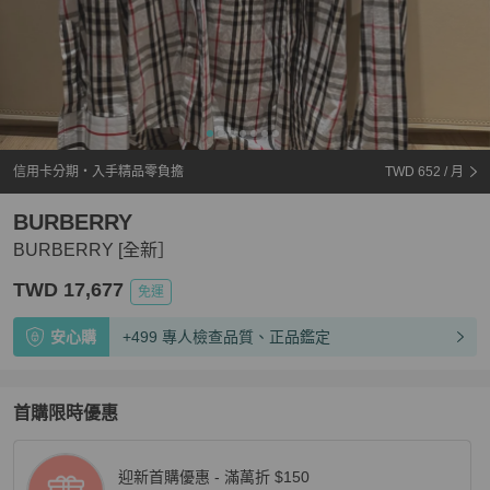
信用卡分期・入手精品零負擔
TWD 652
/ 月
BURBERRY
BURBERRY [全新］
TWD 17,677
免運
安心購
+499 專人檢查品質、正品鑑定
首購限時優惠
迎新首購優惠 - 滿萬折 $150