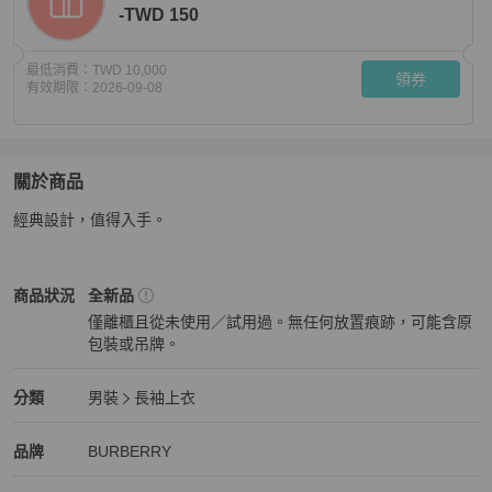
-TWD 150
最低消費：
TWD 10,000
領券
有效期限：
2026-09-08
關於商品
關於
經典設計，值得入手。
BURBERRY [全新］
商品詳情與購買須知
BURBERRY
男裝
商品狀態與細節
商品狀況
全新品
僅離櫃且從未使用／試用過。無任何放置痕跡，可能含原
包裝或吊牌。
全新品
BURBERRY
男裝
分類資訊
分類
男裝
長袖上衣
男裝
/
長袖上衣
推薦
BURBERRY
BURBERRY
精品
推薦清單
男裝
品牌介紹
品牌
BURBERRY