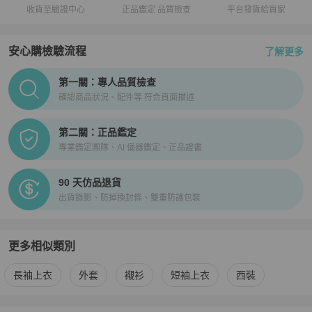
收貨至驗證中心
正品鑑定 品質檢查
平台發貨給買家
安心購檢驗流程
了解更多
PopChill拍拍圈正品驗證、安心購檢驗流程介紹
第一關：專人品質檢查
確認商品狀況、配件等 符合頁面描述
第二關：正品鑑定
專業鑑定團隊、AI 儀器鑑定、正品證書
90 天仿品退貨
出貨錄影、防掉換封條、雙重防護包裝
更多相似類別
更多
BURBERRY
男裝
相似商品推薦
長袖上衣
外套
襯衫
短袖上衣
西裝