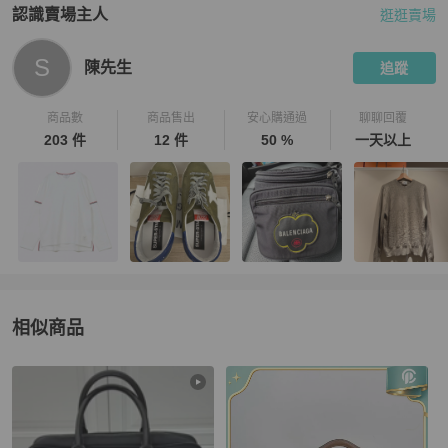
認識賣場主人
逛逛賣場
PopChill 拍拍圈嚴選賣家
陳先生
介紹
S
陳先生
追蹤
商品數
商品售出
安心購通過
聊聊回覆
203 件
12 件
50 %
一天以上
相似商品
更多相似
BURBERRY
男裝
推薦精品