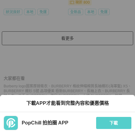
現折 800
狀況良好
本地
免運
全新品
本地
免運
看更多
大家都在看
Burberry logo圖案厚磅衛衣
、
BURBERRY 格紋伸縮棉質長袖襯衫(海軍藍) XS
、
BURBERRY 襯衫 S號 品項優美 極新
BURBERRY
、
長袖上衣
、
BURBERRY 長
袖上衣
、
二手 BURBERRY
、
便宜 BURBERRY
、
小資 BURBERRY
、
熱門
BURBERRY
、
中古 BURBERRY
、
推薦 BURBERRY
、
二手 長袖上衣
、
便宜 長
下載APP才能看到完整內容和優惠價格
袖上衣
、
小資 長袖上衣
、
熱門 長袖上衣
、
中古 長袖上衣
、
推薦 長袖上衣
PopChill 拍拍圈 APP
下載