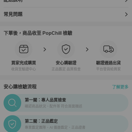
常見問題
下單後，商品收至 PopChill 檢驗
買家完成購買
安心購驗證
驗證通過出貨
收貨至驗證中心
正品鑑定 品質檢查
平台發貨給買家
安心購檢驗流程
了解更多
PopChill拍拍圈正品驗證、安心購檢驗流程介紹
第一關：專人品質檢查
確認商品狀況、配件等 符合頁面描述
第二關：正品鑑定
專業鑑定團隊、AI 儀器鑑定、正品證書