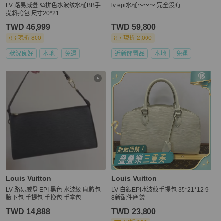
LV 路易威登 🪐拼色水波纹水桶BB手
lv epi水桶～～～ 完全沒有
提斜挎包 尺寸20*21
TWD 46,999
TWD 59,800
現折 800
現折 2,000
狀況良好
本地
免運
近新閒置品
本地
免運
Louis Vuitton
Louis Vuitton
LV 路易威登 EPI 黑色 水波紋 麻將包
LV 白銀EPI水波紋手提包 35*21*12 9
腋下包 手提包 手挽包 手拿包
8新配件塵袋
TWD 14,888
TWD 23,800