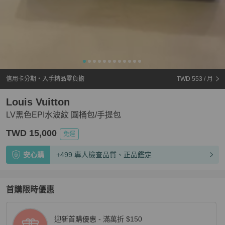
信用卡分期・入手精品零負擔
TWD 553
/ 月
Louis Vuitton
LV黑色EPI水波紋 圓桶包/手提包
TWD 15,000
免運
安心購
+499 專人檢查品質、正品鑑定
首購限時優惠
迎新首購優惠 - 滿萬折 $150