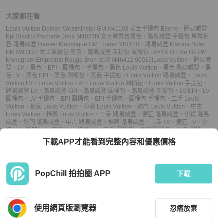
大家都在看
Louis Vuitton Damier Westminster GM N41103 女士手提包 Ebene
、
路易威登
Epi Electric Pochette Jena M4027N 女士單肩包黑色
、
路易威登 手提包 單肩相
容 路易威登 Damier Manosque GM Ebene N51120
、
路易威登 Mahina Solar
PM M93127 女士單肩包 黑色
、
路易威登 手提包 單肩包 LV×YK On the Go PM
Monogram Empreinte Rouge Bron 女款 M46412 90015i
Louis Vuitton
、
路易威
登
、
LV
、
黑色
、
EPI
、
圓桶包
、
手提包
、
黑色 Louis Vuitton
、
黑色 路易威登
、
黑
色 LV
、
黑色 EPI
、
黑色 圓桶包
、
黑色 手提包
、
Louis Vuitton 路易威登
、
Louis
Vuitton LV
、
Louis Vuitton EPI
、
Louis Vuitton 圓桶包
、
Louis Vuitton 手提包
、
路易威登 LV
、
路易威登 EPI
、
路易威登 圓桶包
、
路易威登 手提包
、
LV EPI
、
LV
圓桶包
、
LV 手提包
、
EPI 圓桶包
、
EPI 手提包
、
圓桶包 手提包
、
二手 Louis
Vuitton
、
便宜 Louis Vuitton
、
小資 Louis Vuitton
、
熱門 Louis Vuitton
、
中古
Louis Vuitton
、
推薦 Louis Vuitton
、
二手 路易威登
、
便宜 路易威登
、
小資 路易
威登
、
熱門 路易威登
、
中古 路易威登
、
推薦 路易威登
、
二手 LV
、
便宜 LV
、
小
資 LV
、
熱門 LV
、
中古 LV
、
推薦 LV
、
二手 圓桶包
、
便宜 圓桶包
、
小資 圓桶
包
、
熱門 圓桶包
、
中古 圓桶包
、
推薦 圓桶包
、
二手 手提包
、
便宜 手提包
、
小資
下載APP才能看到完整內容和優惠價格
手提包
、
熱門 手提包
、
中古 手提包
、
推薦 手提包
PopChill 拍拍圈 APP
下載
上架
使用網頁版瀏覽器
忍痛放棄