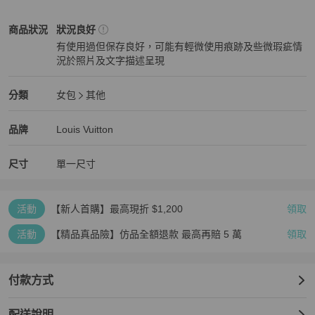
實體店面同步販售中!

商品有不清楚的地方歡迎私訊提問!

Louis Vuitton
女包
商品狀態與細節
商品狀況
狀況良好
有使用過但保存良好，可能有輕微使用痕跡及些微瑕疵情
#LV#LV黑色#水波紋
況於照片及文字描述呈現
狀況良好
Louis Vuitton
女包
分類資訊
分類
女包
其他
女包
/
其他
推薦
Louis Vuitton
Louis Vuitton
精品
推薦清單
女包
品牌介紹
品牌
Louis Vuitton
尺寸
單一尺寸
活動
【新人首購】最高現折 $1,200
領取
活動
【精品真品險】仿品全額退款 最高再賠 5 萬
領取
付款方式
配送說明