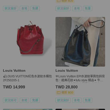
現折 800
狀況良好
本地
免運
狀況良好
本地
免運
Louis Vuitton
Louis Vuitton
🍒LOUIS VUITTON紅色水波紋水桶包
🌹Louis Vuitton EPI水波紋單肩包斜背
2F250205-1
包｜經典花紋✦fufu style 精品✦ 牛皮
皮革｜二手名牌包｜單肩包.斜背包
TWD 14,999
TWD 28,800
現折 800
狀況尚可
本地
免運
狀況良好
本地
免運