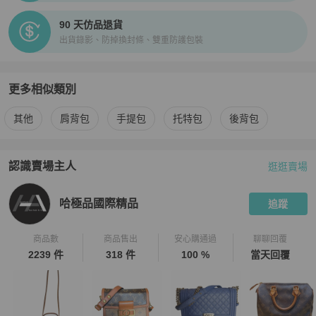
90 天仿品退貨
出貨錄影、防掉換封條、雙重防護包裝
更多相似類別
更多
Louis Vuitton
女包
相似商品推薦
其他
肩背包
手提包
托特包
後背包
認識賣場主人
逛逛賣場
PopChill 拍拍圈嚴選賣家
哈極品國際精品
介紹
哈極品國際精品
追蹤
商品數
商品售出
安心購通過
聊聊回覆
2239 件
318 件
100 %
當天回覆