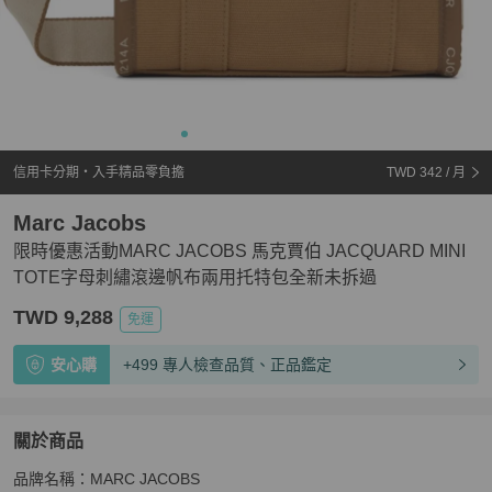
信用卡分期・入手精品零負擔
TWD 342
/ 月
Marc Jacobs
限時優惠活動MARC JACOBS 馬克賈伯 JACQUARD MINI
TOTE字母刺繡滾邊帆布兩用托特包全新未拆過
TWD 9,288
免運
安心購
+499 專人檢查品質、正品鑑定
關於商品
關於
品牌名稱：MARC JACOBS

限時優惠活動MARC JACOBS 馬克賈伯 JACQUARD