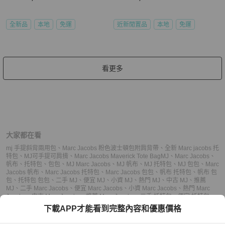
全新品
本地
免運
近新閒置品
本地
免運
看更多
大家都在看
mj 手提斜背兩用包
、
Marc Jacobs 粉色波士頓包附肩背帶
、
全新 Marc jacobs 托
特包
、
MJ可手提可肩揹
、
Marc Jacobs Maverick Tote Bag
MJ
、
Marc Jacobs
、
帆布
、
托特包
、
包包
、
MJ Marc Jacobs
、
MJ 帆布
、
MJ 托特包
、
MJ 包包
、
Marc
Jacobs 帆布
、
Marc Jacobs 托特包
、
Marc Jacobs 包包
、
帆布 托特包
、
帆布 包
包
、
托特包 包包
、
二手 MJ
、
便宜 MJ
、
小資 MJ
、
熱門 MJ
、
中古 MJ
、
推薦
MJ
、
二手 Marc Jacobs
、
便宜 Marc Jacobs
、
小資 Marc Jacobs
、
熱門 Marc
Jacobs
、
中古 Marc Jacobs
、
推薦 Marc Jacobs
、
二手 托特包
、
便宜 托特包
、
小資 托特包
、
熱門 托特包
、
中古 托特包
、
推薦 托特包
、
二手 包包
、
便宜 包
下載APP才能看到完整內容和優惠價格
包
、
小資 包包
、
熱門 包包
、
中古 包包
、
推薦 包包