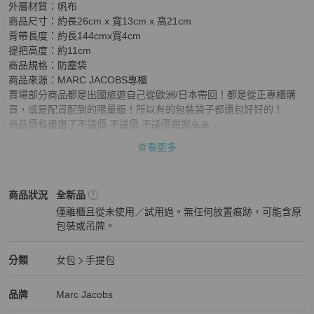
外層材質：帆布

商品尺寸：約長26cm x 寬13cm x 高21cm

背帶長度：約長144cmx寬4cm

提把高度：約11cm

商品規格：防塵袋

商品來源：MARC JACOBS專櫃

賣場部分商品都是出國旅遊自己從歐洲/日本帶回！都是從正專櫃購
買，或是配貨配到的限量版！所以有的包裝袋子都還包好好的！

商品價格優惠了不議價.不議價.不議價謝謝🙏🙏

「附贈圖9提袋隨機款*1」

查看更多
可使用平台的「安心購」，由平台第三方幫助您驗貨，您購的安心，
我賣的放心

Marc Jacobs
女包
商品狀態與細節
商品狀況
全新品
⚠️售出不做退換謝謝您，還請知悉。

僅離櫃且從未使用／試用過。無任何放置痕跡，可能含原
包裝或吊牌。
➡️若對商品有任何問題可先私訊聊聊.

全新品
Marc Jacobs
女包
分類資訊
分類
女包
手提包
75
女包
/
手提包
推薦
Marc Jacobs
Marc Jacobs
精品
推薦清單
女包
品牌介紹
品牌
Marc Jacobs