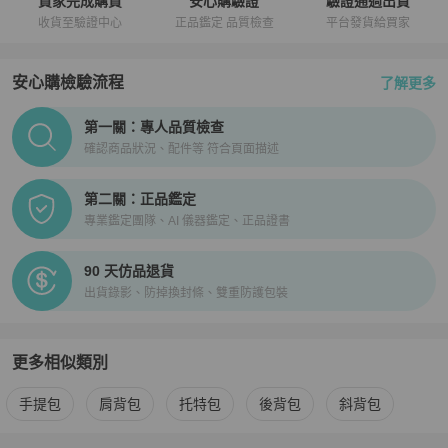
買家完成購買
安心購驗證
驗證通過出貨
收貨至驗證中心
正品鑑定 品質檢查
平台發貨給買家
安心購檢驗流程
了解更多
PopChill拍拍圈正品驗證、安心購檢驗流程介紹
第一關：專人品質檢查
確認商品狀況、配件等 符合頁面描述
第二關：正品鑑定
專業鑑定團隊、AI 儀器鑑定、正品證書
90 天仿品退貨
出貨錄影、防掉換封條、雙重防護包裝
更多相似類別
更多
Marc Jacobs
女包
相似商品推薦
手提包
肩背包
托特包
後背包
斜背包