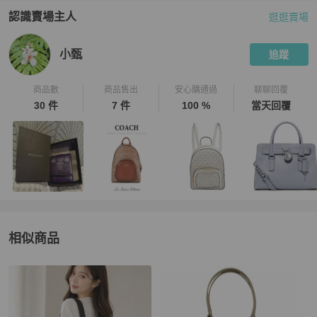
認識賣場主人
逛逛賣場
PopChill 拍拍圈嚴選賣家
小甄
介紹
小甄
追蹤
商品數
商品售出
安心購通過
聊聊回覆
30 件
7 件
100 %
當天回覆
相似商品
更多相似
Marc Jacobs
女包
推薦精品