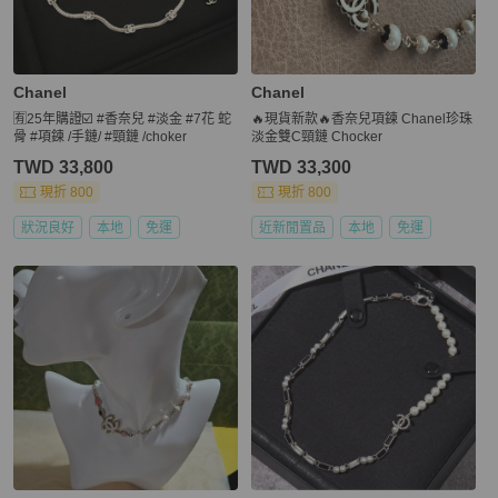
Chanel
Chanel
🈶25年購證☑️ #香奈兒 #淡金 #7花 蛇
🔥現貨新款🔥香奈兒項鍊 Chanel珍珠
骨 #項鍊 /手鏈/ #頸鏈 /choker
淡金雙C頸鏈 Chocker
TWD 33,800
TWD 33,300
現折 800
現折 800
狀況良好
本地
免運
近新閒置品
本地
免運