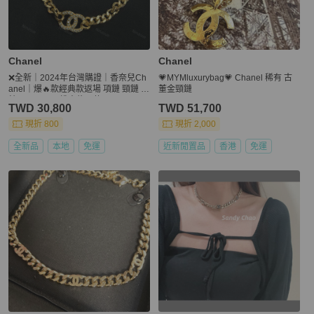
Chanel
Chanel
❌全新｜2024年台灣購證｜香奈兒Ch
💗MYMluxurybag💗 Chanel 稀有 古
anel｜爆🔥款經典款返場 項鏈 頸鏈 項
董金頸鏈
鍊 choker GD權志龍同款
TWD 30,800
TWD 51,700
現折 800
現折 2,000
全新品
本地
免運
近新閒置品
香港
免運