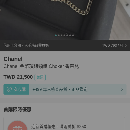
信用卡分期・入手精品零負擔
TWD 793
/ 月
Chanel
Chanel 金幣項鍊頸鍊 Choker 香奈兒
TWD 21,500
免運
安心購
+499 專人檢查品質、正品鑑定
首購限時優惠
迎新首購優惠 - 滿兩萬折 $250