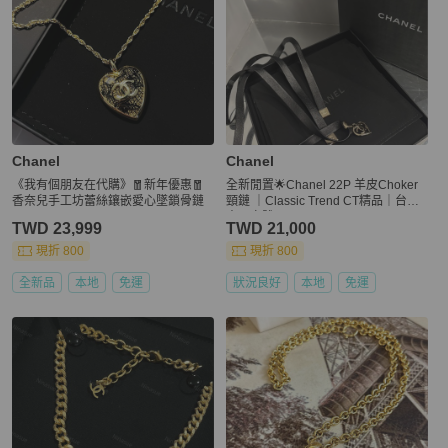
Chanel
Chanel
《我有個朋友在代購》🧧新年優惠🧧
全新閒置🌟Chanel 22P 羊皮Choker
香奈兒手工坊蕾絲鑲嵌愛心墜鎖骨鏈
頸鏈 ｜Classic Trend CT精品｜台北
東區實體
TWD 23,999
TWD 21,000
現折 800
現折 800
全新品
本地
免運
狀況良好
本地
免運