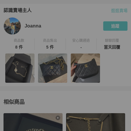
認識賣場主人
逛逛賣場
PopChill 拍拍圈嚴選賣家
Joanna
介紹
Joanna
追蹤
商品數
商品售出
安心購通過
聊聊回覆
8 件
5 件
-
當天回覆
相似商品
更多相似
Chanel
女士配件
推薦精品