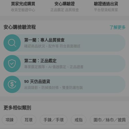
買家完成購買
安心購驗證
驗證通過出貨
收貨至驗證中心
正品鑑定 品質檢查
平台發貨給買家
安心購檢驗流程
了解更多
PopChill拍拍圈正品驗證、安心購檢驗流程介紹
第一關：專人品質檢查
確認商品狀況、配件等 符合頁面描述
第二關：正品鑑定
專業鑑定團隊、AI 儀器鑑定、正品證書
90 天仿品退貨
出貨錄影、防掉換封條、雙重防護包裝
更多相似類別
更多
Chanel
女士配件
相似商品推薦
項鍊
耳環
手鍊／手環
戒指
圍巾／絲巾／披肩