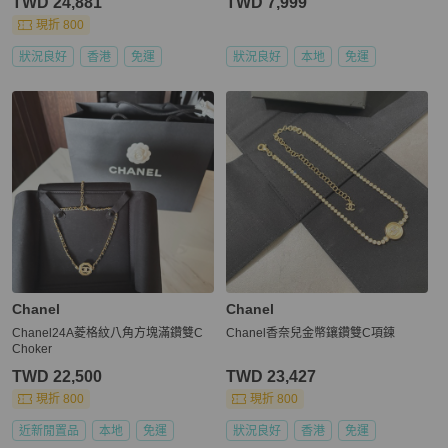
TWD 24,881
TWD 7,999
現折 800
狀況良好
香港
免運
狀況良好
本地
免運
Chanel
Chanel
Chanel24A菱格紋八角方塊滿鑽雙C
Chanel香奈兒金幣鑲鑽雙C項鍊
Choker
TWD 22,500
TWD 23,427
現折 800
現折 800
近新閒置品
本地
免運
狀況良好
香港
免運