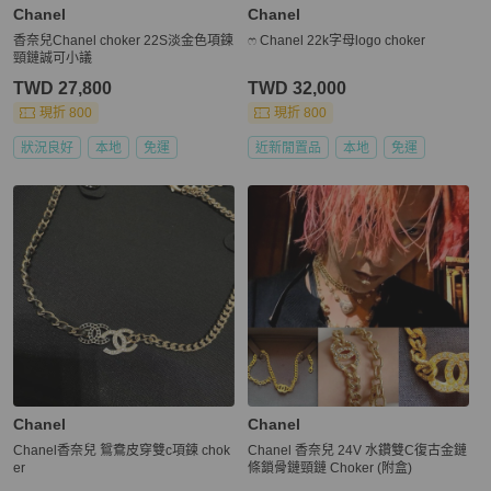
Chanel
Chanel
香奈兒Chanel choker 22S淡金色項鍊
ෆ Chanel 22k字母logo choker
頸鏈誠可小議
TWD 27,800
TWD 32,000
現折 800
現折 800
狀況良好
本地
免運
近新閒置品
本地
免運
Chanel
Chanel
Chanel香奈兒 鴛鴦皮穿雙c項鍊 chok
Chanel 香奈兒 24V 水鑽雙C復古金鏈
er
條鎖骨鏈頸鏈 Choker (附盒)