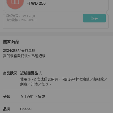
-TWD 250
最低消費：
TWD 20,000
領券
有效期限：
2026-09-05
關於商品
關於
2024/2購於曼谷專櫃

Chanel 金幣項鍊頸鍊 Choker 香奈兒
商品詳情與購買須知
真的很喜歡找很久已經絕版
Chanel
女士配件
商品狀態與細節
商品狀況
近新閒置品
使用 1～2 次或僅試用過，可能有極輕微磨痕／髮絲紋／
刮痕／汙漬／氣味。
近新閒置品
Chanel
女士配件
分類資訊
分類
女士配件
項鍊
女士配件
/
項鍊
推薦
Chanel
Chanel
精品
推薦清單
女士配件
品牌介紹
品牌
Chanel