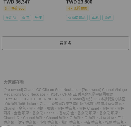
TWD 36,347
TWD 23,600
現折 800
現折 800
全新品
香港
免運
近新閒置品
本地
免運
看更多
大家都在看
[Pre-owned] Chanel CC Clip-on Gold Necklace
、
[Pre-owned] Chanel Vintage
Medallions Gold Necklace
、
TK1457 CHANEL 香奈兒水晶字頸圈項鏈
CRYSTAL LOGO CHOKER NECKLACE
、
Chanel香奈兒 23B 水鑽雙愛心鏤空
字母項鍊/頸鏈choker
、
Chanel香奈兒超美立體山茶花水鑽cc標誌項鍊
香奈兒
、
Chanel
、
金色
、
金
、
項鍊
、
項鍊
、
金色 香奈兒
、
金色 Chanel
、
金色 金
、
金色
項鍊
、
金色 項鍊
、
香奈兒 Chanel
、
香奈兒 金
、
香奈兒 項鍊
、
香奈兒 項鍊
、
Chanel 金
、
Chanel 項鍊
、
Chanel 項鍊
、
金 項鍊
、
金 項鍊
、
項鍊 項鍊
、
二手
香奈兒
、
便宜 香奈兒
、
小資 香奈兒
、
熱門 香奈兒
、
中古 香奈兒
、
推薦 香奈兒
、
二手 Chanel
、
便宜 Chanel
、
小資 Chanel
、
熱門 Chanel
、
中古 Chanel
、
推薦