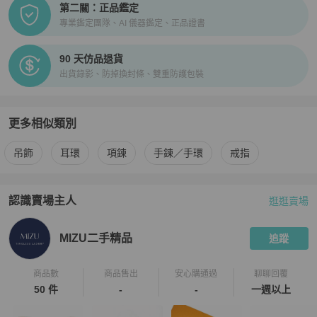
第二關：正品鑑定
專業鑑定團隊、AI 儀器鑑定、正品證書
90 天仿品退貨
出貨錄影、防掉換封條、雙重防護包裝
更多相似類別
更多
Gucci
女士配件
相似商品推薦
吊飾
耳環
項鍊
手鍊／手環
戒指
認識賣場主人
逛逛賣場
PopChill 拍拍圈嚴選賣家
MIZU二手精品
介紹
MIZU二手精品
追蹤
商品數
商品售出
安心購通過
聊聊回覆
50 件
-
-
一週以上