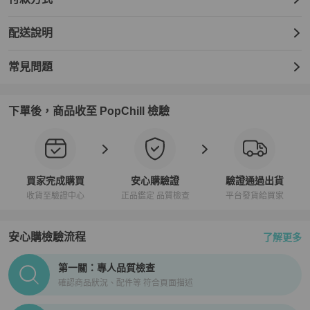
配送說明
常見問題
下單後，商品收至 PopChill 檢驗
買家完成購買
安心購驗證
驗證通過出貨
收貨至驗證中心
正品鑑定 品質檢查
平台發貨給買家
安心購檢驗流程
了解更多
PopChill拍拍圈正品驗證、安心購檢驗流程介紹
第一關：專人品質檢查
確認商品狀況、配件等 符合頁面描述