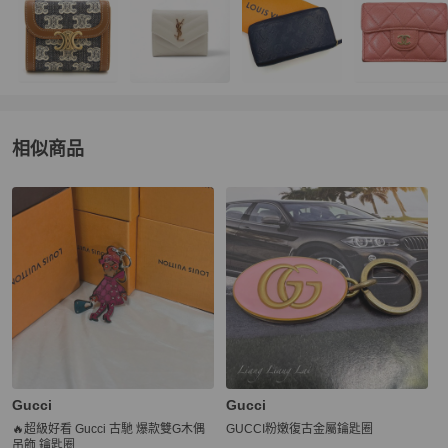
相似商品
更多相似
Gucci
女士配件
推薦精品
Gucci
Gucci
🔥超級好看 Gucci 古馳 爆款雙G木偶
GUCCI粉嫩復古金屬鑰匙圈
吊飾 鑰匙圈