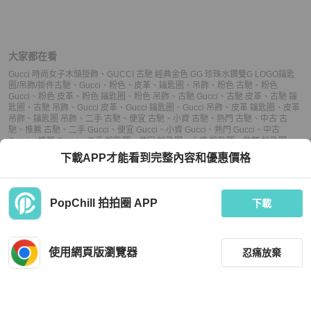
大家都在看
Gucci 時尚女子木頭掛飾
、
GUCCI 古馳 經典金色 GG 珍珠水鑽雙G LOGO鑰匙
圈/吊飾/掛件
古馳
、
Gucci
、
粉色
、
皮革
、
鑰匙圈
、
吊飾
、
粉色 古馳
、
粉色
Gucci
、
粉色 皮革
、
粉色 鑰匙圈
、
粉色 吊飾
、
古馳 Gucci
、
古馳 皮革
、
古馳 鑰
匙圈
、
古馳 吊飾
、
Gucci 皮革
、
Gucci 鑰匙圈
、
Gucci 吊飾
、
皮革 鑰匙圈
、
皮革
吊飾
、
鑰匙圈 吊飾
、
二手 古馳
、
便宜 古馳
、
小資 古馳
、
熱門 古馳
、
中古 古
馳
、
推薦 古馳
、
二手 Gucci
、
便宜 Gucci
、
小資 Gucci
、
熱門 Gucci
、
中古
Gucci
、
推薦 Gucci
、
二手 鑰匙圈
、
便宜 鑰匙圈
、
小資 鑰匙圈
、
熱門 鑰匙圈
、
中古 鑰匙圈
、
推薦 鑰匙圈
、
二手 吊飾
、
便宜 吊飾
、
小資 吊飾
、
熱門 吊飾
、
中
下載APP才能看到完整內容和優惠價格
古 吊飾
、
推薦 吊飾
PopChill 拍拍圈 APP
下載
上架
使用網頁版瀏覽器
忍痛放棄
議價
購買
收藏
(
18
)
聊聊