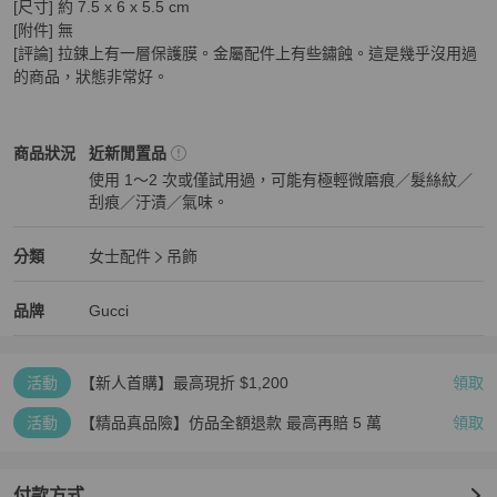
[尺寸] 約 7.5 x 6 x 5.5 cm 

[附件] 無 

[評論] 拉鍊上有一層保護膜。金屬配件上有些鏽蝕。這是幾乎沒用過
的商品，狀態非常好。
Gucci
女士配件
商品狀態與細節
商品狀況
近新閒置品
使用 1～2 次或僅試用過，可能有極輕微磨痕／髮絲紋／
刮痕／汙漬／氣味。
近新閒置品
Gucci
女士配件
分類資訊
分類
女士配件
吊飾
女士配件
/
吊飾
推薦
Gucci
Gucci
精品
推薦清單
女士配件
品牌介紹
品牌
Gucci
活動
【新人首購】最高現折 $1,200
領取
活動
【精品真品險】仿品全額退款 最高再賠 5 萬
領取
付款方式