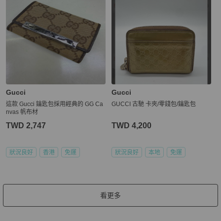
Gucci
Gucci
這款 Gucci 鑰匙包採用經典的 GG Ca
GUCCI 古馳 卡夾/零錢包/鑰匙包
nvas 帆布材
TWD 2,747
TWD 4,200
狀況良好
香港
免運
狀況良好
本地
免運
看更多