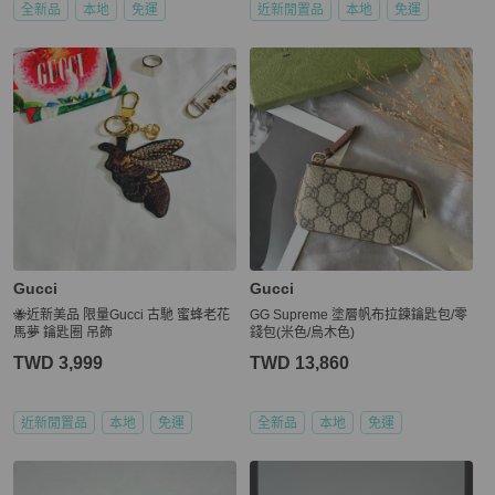
全新品
本地
免運
近新閒置品
本地
免運
Gucci
Gucci
🐝近新美品 限量Gucci 古馳 蜜蜂老花
GG Supreme 塗層帆布拉鍊鑰匙包/零
馬夢 鑰匙圈 吊飾
錢包(米色/烏木色)
TWD 3,999
TWD 13,860
近新閒置品
本地
免運
全新品
本地
免運