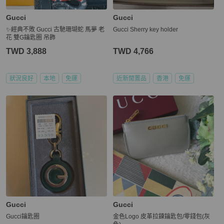
Gucci
Gucci
✨經典不敗 Gucci 古馳珊瑚蛇 馬夢 老
Gucci Sherry key holder
花 雙G鑰匙圈 吊飾
TWD 3,888
TWD 4,766
狀況良好
本地
免運
近新閒置品
香港
免運
Gucci
Gucci
Gucci鑰匙圈
金色Logo 皮革拉鍊鑰匙包/零錢包(灰