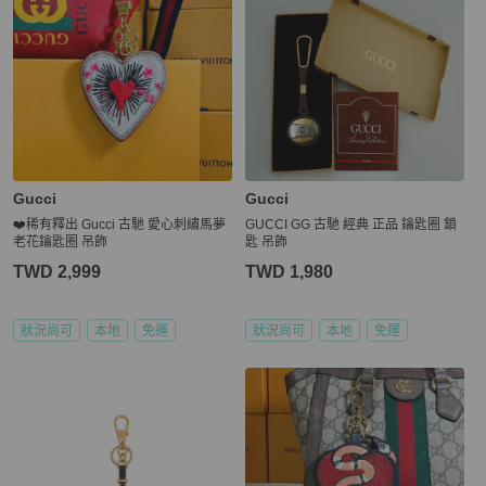
Gucci
Gucci
❤️稀有釋出 Gucci 古馳 愛心刺繡馬夢
GUCCI GG 古馳 經典 正品 鑰匙圈 鎖
老花鑰匙圈 吊飾
匙 吊飾
TWD 2,999
TWD 1,980
狀況尚可
本地
免運
狀況尚可
本地
免運