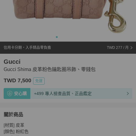
信用卡分期・入手精品零負擔
TWD 277
/ 月
Gucci
Gucci Shima 皮革粉色鑰匙圈吊飾、零錢包
TWD 7,500
免運
安心購
+499 專人檢查品質、正品鑑定
關於商品
關於
[材質] 皮革 

Gucci Shima 皮革粉色鑰匙圈吊飾、零錢包
商品詳情與購
[顏色] 粉紅色 
