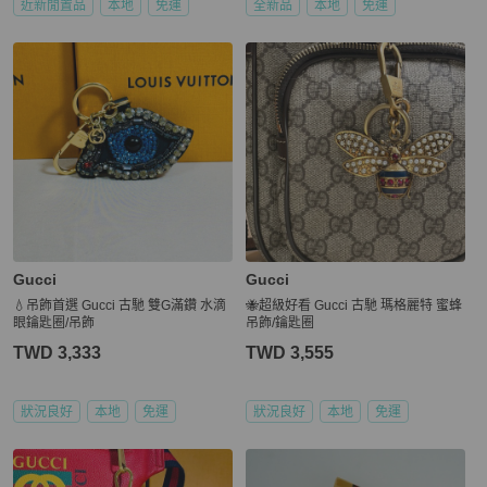
近新閒置品
本地
免運
全新品
本地
免運
Gucci
Gucci
💧吊飾首選 Gucci 古馳 雙G滿鑽 水滴
🐝超級好看 Gucci 古馳 瑪格麗特 蜜蜂
眼鑰匙圈/吊飾
吊飾/鑰匙圈
TWD 3,333
TWD 3,555
狀況良好
本地
免運
狀況良好
本地
免運