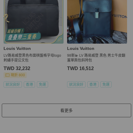
Louis Vuitton
Louis Vuitton
LV路易威登黑色布面棋盤格字母logo
98新💫 LV 路易威登 黑色 男士牛皮翻
刺繡手提公文包
蓋單肩包斜挎包
TWD 32,232
TWD 16,512
現折 800
狀況良好
香港
免運
狀況良好
香港
免運
看更多