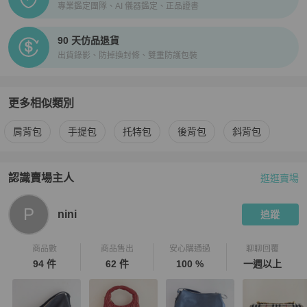
專業鑑定團隊、AI 儀器鑑定、正品證書
90 天仿品退貨
出貨錄影、防掉換封條、雙重防護包裝
更多相似類別
更多
Louis Vuitton
女包
相似商品推薦
肩背包
手提包
托特包
後背包
斜背包
認識賣場主人
逛逛賣場
PopChill 拍拍圈嚴選賣家
nini
介紹
P
nini
追蹤
商品數
商品售出
安心購通過
聊聊回覆
94 件
62 件
100 %
一週以上