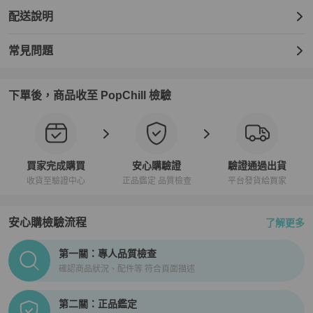
配送說明
常見問題
下單後，商品收至 PopChill 檢驗
買家完成購買
安心購驗證
驗證通過出貨
收貨至驗證中心
正品鑑定 品質檢查
平台發貨給買家
安心購檢驗流程
了解更多
PopChill拍拍圈正品驗證、安心購檢驗流程介紹
第一關：專人品質檢查
確認商品狀況、配件等 符合頁面描述
第二關：正品鑑定