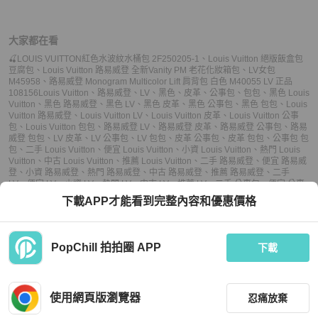
大家都在看
🍒LOUIS VUITTON紅色水波紋水桶包 2F250205-1
、
Louis Vuitton 絕版飯盒包
豆腐包
、
Louis Vuitton 路易威登 全新Vanity PM 老花化妝箱包
、
LV女包
M45958
、
路易威登 Monogram Multicolor Lift 肩背包 白色 M40055 LV 正品
108156
Louis Vuitton
、
路易威登
、
LV
、
黑色
、
皮革
、
公事包
、
包包
、
黑色 Louis
Vuitton
、
黑色 路易威登
、
黑色 LV
、
黑色 皮革
、
黑色 公事包
、
黑色 包包
、
Louis
Vuitton 路易威登
、
Louis Vuitton LV
、
Louis Vuitton 皮革
、
Louis Vuitton 公事
包
、
Louis Vuitton 包包
、
路易威登 LV
、
路易威登 皮革
、
路易威登 公事包
、
路易
威登 包包
、
LV 皮革
、
LV 公事包
、
LV 包包
、
皮革 公事包
、
皮革 包包
、
公事包 包
包
、
二手 Louis Vuitton
、
便宜 Louis Vuitton
、
小資 Louis Vuitton
、
熱門 Louis
Vuitton
、
中古 Louis Vuitton
、
推薦 Louis Vuitton
、
二手 路易威登
、
便宜 路易威
登
、
小資 路易威登
、
熱門 路易威登
、
中古 路易威登
、
推薦 路易威登
、
二手
LV
、
便宜 LV
、
小資 LV
、
熱門 LV
、
中古 LV
、
推薦 LV
、
二手 公事包
、
便宜 公事
包
、
小資 公事包
、
熱門 公事包
、
中古 公事包
、
推薦 公事包
、
二手 包包
、
便宜
下載APP才能看到完整內容和優惠價格
包包
、
小資 包包
、
熱門 包包
、
中古 包包
、
推薦 包包
PopChill 拍拍圈 APP
下載
上架
使用網頁版瀏覽器
忍痛放棄