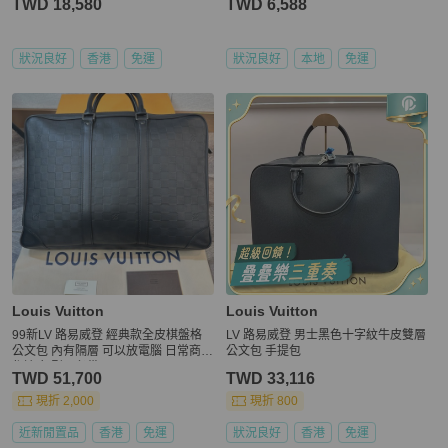
TWD 18,580
TWD 6,588
狀況良好
香港
免運
狀況良好
本地
免運
Louis Vuitton
Louis Vuitton
99新LV 路易威登 經典款全皮棋盤格
LV 路易威登 男士黑色十字紋牛皮雙層
公文包 內有隔層 可以放電腦 日常商務
公文包 手提包
都適合 型男必備
TWD 51,700
TWD 33,116
現折 2,000
現折 800
近新閒置品
香港
免運
狀況良好
香港
免運