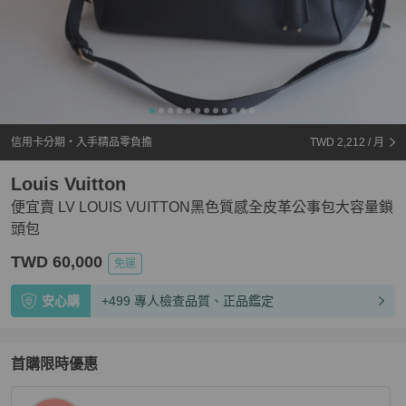
信用卡分期・入手精品零負擔
TWD 2,212
/ 月
Louis Vuitton
便宜賣 LV LOUIS VUITTON黑色質感全皮革公事包大容量鎖
頭包
TWD 60,000
免運
安心購
+499 專人檢查品質、正品鑑定
首購限時優惠