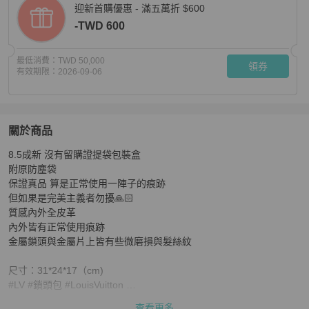
迎新首購優惠 - 滿五萬折 $600
-TWD 600
最低消費：
TWD 50,000
領券
有效期限：
2026-09-06
關於商品
關於
8.5成新 沒有留購證提袋包裝盒

便宜賣 LV LOUIS VUITTON黑色質感全皮革公事包大容
附原防塵袋

保證真品 算是正常使用一陣子的痕跡

但如果是完美主義者勿擾🙏🏻

質感內外全皮革

內外皆有正常使用痕跡

金屬鎖頭與金屬片上皆有些微磨損與髮絲紋

尺寸：31*24*17（cm)

#LV #鎖頭包 #LouisVuitton 

可手提斜背也可肩背（有細長背帶）
查看更多