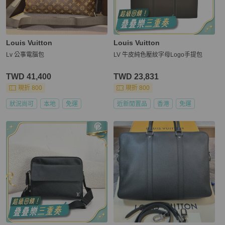
Louis Vuitton
Louis Vuitton
Lv 公事電腦包
LV 牛皮純色壓紋字母Logo手提包
TWD 41,400
TWD 23,831
現折 800
現折 800
狀況尚可
本地
免運
近新閒置品
香港
免運