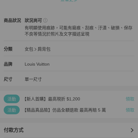
Louis Vuitton
女包
商品狀態與細節
商品狀況
狀況尚可
有明顯使用痕跡，可能有磨痕、刮痕、汙漬、破損、保存
不良等情況於照片及文字描述呈現
狀況尚可
Louis Vuitton
女包
分類資訊
分類
女包
肩背包
女包
/
肩背包
推薦
Louis Vuitton
Louis Vuitton
精品
推薦清單
女包
品牌介紹
品牌
Louis Vuitton
尺寸
單一尺寸
活動
【新人首購】最高現折 $1,200
領取
活動
【精品真品險】仿品全額退款 最高再賠 5 萬
領取
付款方式