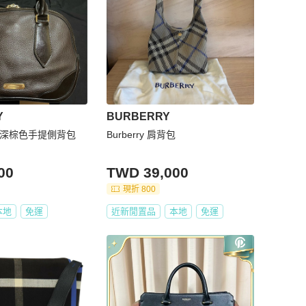
Y
BURBERRY
 金釦深棕色手提側背包
Burberry 肩背包
00
TWD 39,000
現折 800
本地
免運
近新閒置品
本地
免運