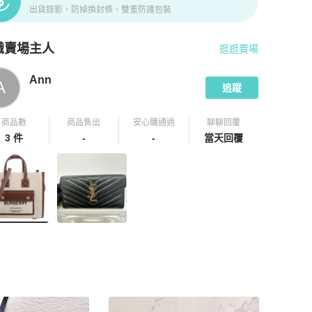
出貨錄影、防掉換封條、雙重防護包裝
識賣場主人
逛逛賣場
pChill 拍拍圈嚴選賣家
Ann
介紹
Ann
A
追蹤
商品數
商品售出
安心購通過
聊聊回覆
3 件
-
-
當天回覆