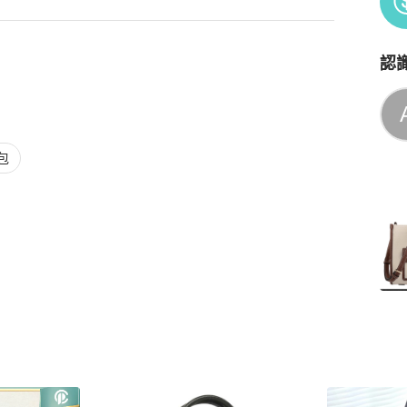
認
Po
包