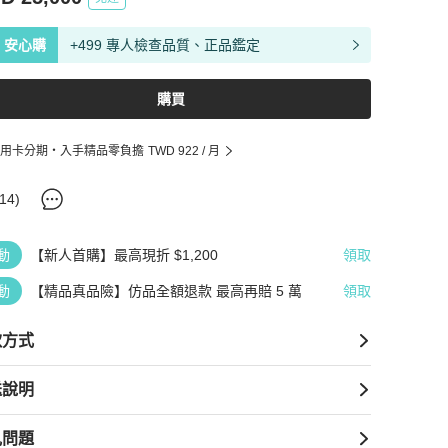
安心購
+499 專人檢查品質、正品鑑定
購買
用卡分期・入手精品零負擔
TWD 922
/ 月
14
)
動
【新人首購】最高現折 $1,200
領取
動
【精品真品險】仿品全額退款 最高再賠 5 萬
領取
款方式
送說明
見問題