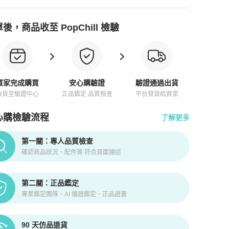
後，商品收至 PopChill 檢驗
買家完成購買
安心購驗證
驗證通過出貨
收貨至驗證中心
正品鑑定 品質檢查
平台發貨給買家
心購檢驗流程
了解更多
pChill拍拍圈正品驗證、安心購檢驗流程介紹
第一關：專人品質檢查
確認商品狀況、配件等 符合頁面描述
第二關：正品鑑定
專業鑑定團隊、AI 儀器鑑定、正品證書
90 天仿品退貨