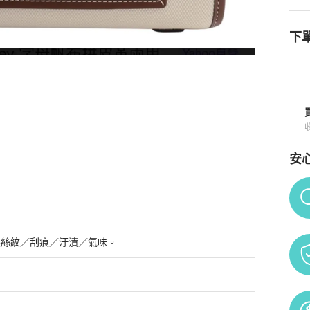
下單
安
Po
髮絲紋／刮痕／汙漬／氣味。