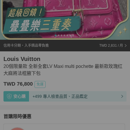
信用卡分期・入手精品零負擔
TWD 2,831
/ 月
Louis Vuitton
20個限量款 全新全套LV Maxi multi pochette 最新款玫瑰红
大麻將法棍腋下包
TWD 76,800
免運
安心購
+499 專人檢查品質、正品鑑定
首購限時優惠