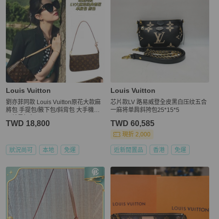
Louis Vuitton
Louis Vuitton
劉亦菲同款 Louis Vuitton原花大款麻
芯片款LV 路易威登全皮黑白压纹五合
將包 手提包/腋下包/斜背包 大手機可
一麻将单肩斜挎包25*15*5
入就是好包
TWD 18,800
TWD 60,585
現折 2,000
狀況尚可
本地
免運
近新閒置品
香港
免運