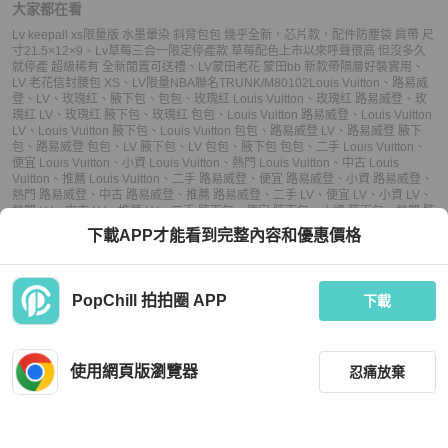
大家都在看
Lv keepall xs限量版 水墨暈染 斜背包包 幾乎全新，芯片款，配件防塵袋 肩帶 尺
寸21.5×12×9
、
Lv草莓三合一限定停產款 草莓配色上市以來呼聲很高 但沒多久
就停產 超級稀有 全新閒置可送禮
、
LV蒙田老花 蒙田bb 新款帶隔層好裝實用
、
LV 老花信封腰包 XS
、
LV限量NBA聯名TRUNK/M80102
Louis Vuitton
、
路易威
登
、
LV
、
玫瑰红
、
腋下包
、
包包
、
玫瑰红 Louis Vuitton
、
玫瑰红 路易威登
、
玫
瑰红 LV
、
玫瑰红 腋下包
、
玫瑰红 包包
、
Louis Vuitton 路易威登
、
Louis Vuitton
LV
、
Louis Vuitton 腋下包
、
Louis Vuitton 包包
、
路易威登 LV
、
路易威登 腋下
包
、
路易威登 包包
、
LV 腋下包
、
LV 包包
、
腋下包 包包
、
二手 Louis Vuitton
、
便宜 Louis Vuitton
、
小資 Louis Vuitton
、
熱門 Louis Vuitton
、
中古 Louis
Vuitton
、
推薦 Louis Vuitton
、
二手 路易威登
、
便宜 路易威登
、
小資 路易威登
、
熱門 路易威登
、
中古 路易威登
、
推薦 路易威登
、
二手 LV
、
便宜 LV
、
小資 LV
、
熱門 LV
、
中古 LV
、
推薦 LV
、
二手 腋下包
、
便宜 腋下包
、
小資 腋下包
、
熱門 腋
下包
、
中古 腋下包
、
推薦 腋下包
、
二手 包包
、
便宜 包包
、
小資 包包
、
熱門 包
下載APP才能看到完整內容和優惠價格
包
、
中古 包包
、
推薦 包包
PopChill 拍拍圈 APP
下載
上架
使用網頁版瀏覽器
忍痛放棄
議價
購買
收藏
(
8
)
聊聊