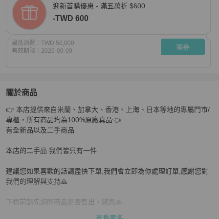
迎新首購優惠 - 滿五萬折 $600
-TWD 600
最低消費：
TWD 50,000
領券
有效期限：
2026-09-09
關於商品
關於
👉 本店提供來自米蘭、加拿大、香港、上海、日本等地的專屬門市/
20個限量款 全新全套LV Maxi multi pochette 最新
專櫃，所有商品均為100%原廠真品👈

有全新品以及二手商品

本店的二手品 我們皆只有一件

建議您如果喜歡的話請盡快下單,我們會立即為你處理訂單,感謝您對
我們的理解與支持🙏

下標前請先詢問商品是否售出，感恩🙏     

查看更多