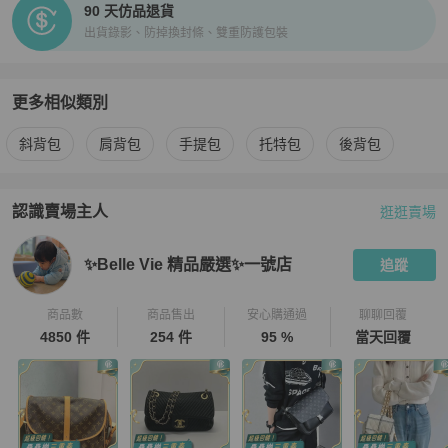
90 天仿品退貨
出貨錄影、防掉換封條、雙重防護包裝
更多相似類別
更多
Louis Vuitton
女包
相似商品推薦
斜背包
肩背包
手提包
托特包
後背包
認識賣場主人
逛逛賣場
PopChill 拍拍圈嚴選賣家
✨Belle Vie 精品嚴選✨一號店
介紹
✨Belle Vie 精品嚴選✨一號店
追蹤
商品數
商品售出
安心購通過
聊聊回覆
4850 件
254 件
95 %
當天回覆