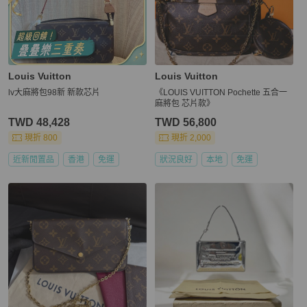
Louis Vuitton
Louis Vuitton
lv大麻將包98新 新款芯片
《LOUIS VUITTON Pochette 五合一
麻將包 芯片款》
TWD 48,428
TWD 56,800
現折 800
現折 2,000
近新閒置品
香港
免運
狀況良好
本地
免運