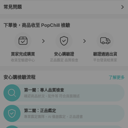
常見問題
下單後，商品收至 PopChill 檢驗
買家完成購買
安心購驗證
驗證通過出貨
收貨至驗證中心
正品鑑定 品質檢查
平台發貨給買家
安心購檢驗流程
了解更多
PopChill拍拍圈正品驗證、安心購檢驗流程介紹
第一關：專人品質檢查
確認商品狀況、配件等 符合頁面描述
第二關：正品鑑定
專業鑑定團隊、AI 儀器鑑定、正品證書