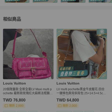
相似商品
更多相似
Louis Vuitton
女包
推薦精品
Louis Vuitton
Louis Vuitton
20個限量款 全新全套LV Maxi multi p
LV multi pochette黑金牛皮壓花 四合
ochette 最新款玫瑰红大麻將法棍腋下
一鏈條包肩背斜背包 25×14.5×4.5cm
包
98新配件塵袋
TWD 76,800
TWD 64,800
現折 2,000
現折 2,000