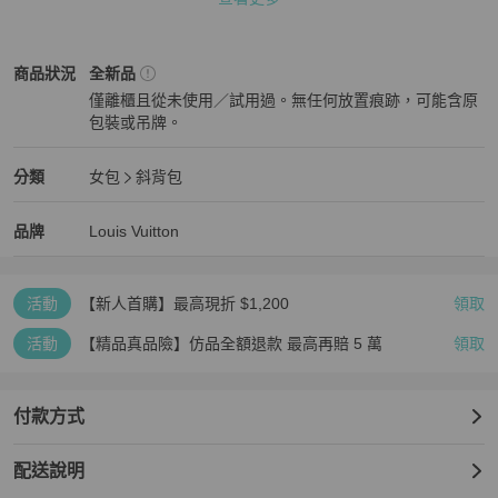
支持零卡分期  歡迎詢問

如果是二手品售出不退

Louis Vuitton
女包
商品狀態與細節
商品狀況
全新品
僅離櫃且從未使用／試用過。無任何放置痕跡，可能含原
下單前請先確認好尺寸唷
包裝或吊牌。
全新品
Louis Vuitton
女包
分類資訊
分類
女包
斜背包
女包
/
斜背包
推薦
Louis Vuitton
Louis Vuitton
精品
推薦清單
女包
品牌介紹
品牌
Louis Vuitton
活動
【新人首購】最高現折 $1,200
領取
活動
【精品真品險】仿品全額退款 最高再賠 5 萬
領取
付款方式
配送說明