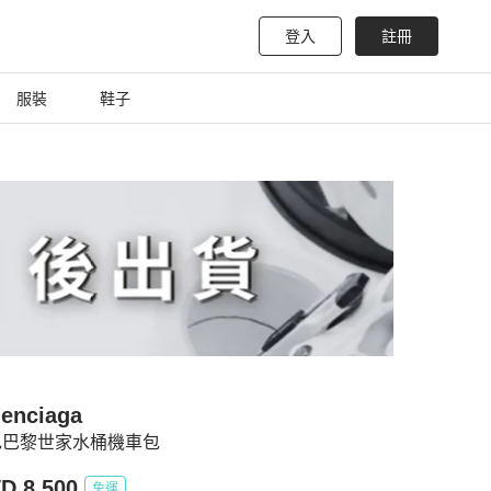
登入
註冊
服裝
鞋子
lenciaga
色巴黎世家水桶機車包
D 8,500
免運