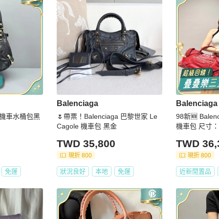
Balenciaga
Balenciaga
世家機車水桶包黑
🌷帶票！Balenciaga 巴黎世家 Le
98新🆕 Bale
Cagole 機車包 黑金
機車包 尺寸：42
TWD 35,800
TWD 36,
現折 800
現折 800
免運
狀況良好
本地
免運
近新閒置品