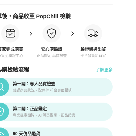
後，商品收至 PopChill 檢驗
買家完成購買
安心購驗證
驗證通過出貨
收貨至驗證中心
正品鑑定 品質檢查
平台發貨給買家
心購檢驗流程
了解更多
pChill拍拍圈正品驗證、安心購檢驗流程介紹
第一關：專人品質檢查
確認商品狀況、配件等 符合頁面描述
第二關：正品鑑定
專業鑑定團隊、AI 儀器鑑定、正品證書
90 天仿品退貨