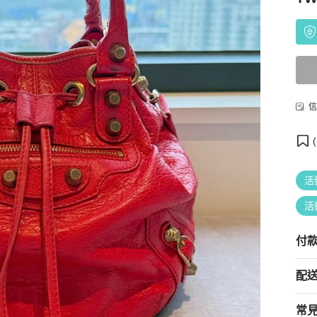
信
(
活
活
付
配
常