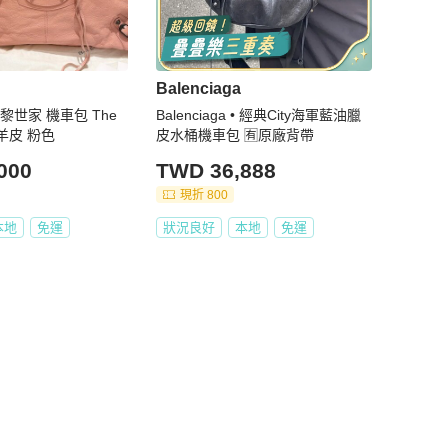
Balenciaga
a 巴黎世家 機車包 The
Balenciaga • 經典City海軍藍油臘
小羊皮 粉色
皮水桶機車包 🈶原廠背帶
000
TWD 36,888
現折 800
本地
免運
狀況良好
本地
免運