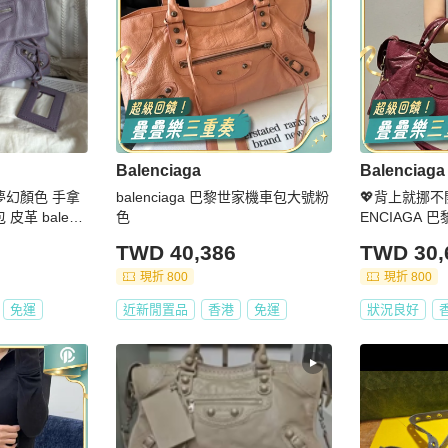
Balenciaga
Balenciaga
夢幻顏色 手拿
balenciaga 巴黎世家機車包大號粉
💖背上就挪不
革 balenci
色
ENCIAGA 巴
e Lambskin Mo
大號
TWD 40,386
TWD 30,
ver Envelope
顏色
現折 800
現折 800
免運
近新閒置品
香港
免運
狀況良好