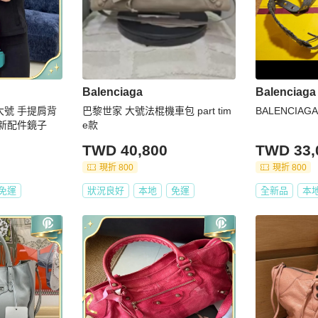
Balenciaga
Balenciaga
手提肩背
巴黎世家 大號法棍機車包 part tim
BALENCIA
98新配件鏡子
e款
TWD 40,800
TWD 33,
現折 800
現折 800
免運
狀況良好
本地
免運
全新品
本