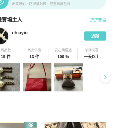
出貨錄影、防掉換封條、雙重防護包裝
識賣場主人
逛逛賣場
pChill 拍拍圈嚴選賣家
chiayin
介紹
chiayin
追蹤
商品數
商品售出
安心購通過
聊聊回覆
19 件
13 件
100 %
一天以上