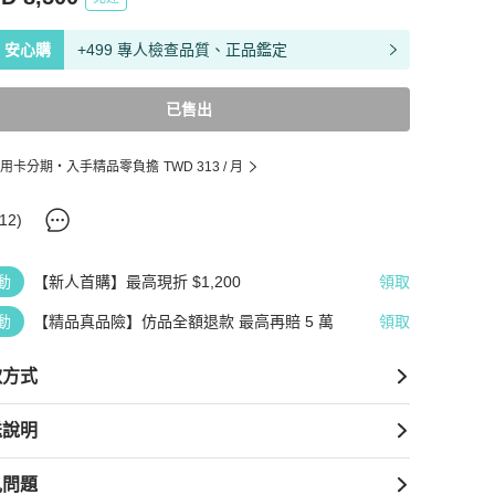
安心購
+499 專人檢查品質、正品鑑定
已售出
用卡分期・入手精品零負擔
TWD 313
/ 月
12
)
動
【新人首購】最高現折 $1,200
領取
動
【精品真品險】仿品全額退款 最高再賠 5 萬
領取
款方式
送說明
見問題