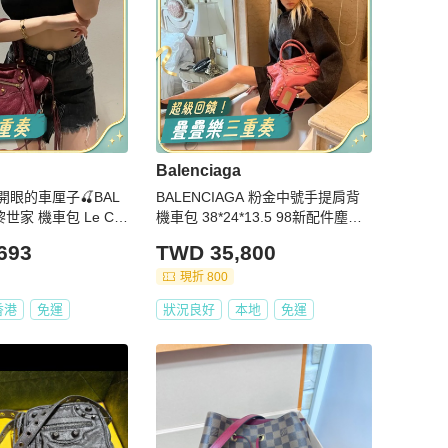
Balenciaga
開眼的車厘子🍒BAL
BALENCIAGA 粉金中號手提肩背
黎世家 機車包 Le City
機車包 38*24*13.5 98新配件塵袋
鏡子
693
TWD 35,800
現折 800
香港
免運
狀況良好
本地
免運