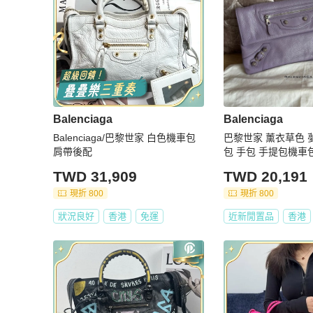
Balenciaga
Balenciaga
Balenciaga/巴黎世家 白色機車包
巴黎世家 薰衣草色 
肩帶後配
包 手包 手提包機車包 皮
aga lavender purpl
TWD 31,909
TWD 20,191
tocross Giant 12 sil
Clutch Bag 超夢幻
現折 800
現折 800
狀況良好
香港
免運
近新閒置品
香港