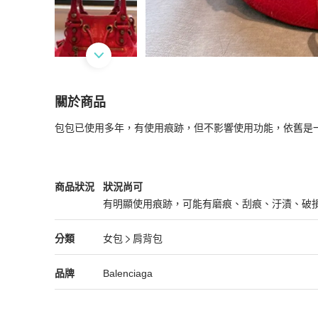
關於商品
關於
包包已使用多年，有使用痕跡，但不影響使用功能，依舊是
粉色巴黎世家水桶機車包
商品詳情與購買須知
Balenciaga
女包
商品狀態與細節
商品狀況
狀況尚可
有明顯使用痕跡，可能有磨痕、刮痕、汙漬、破
狀況尚可
Balenciaga
女包
分類資訊
分類
女包
肩背包
女包
/
肩背包
推薦
Balenciaga
Balenciaga
精品
推薦清單
女包
品牌介紹
品牌
Balenciaga