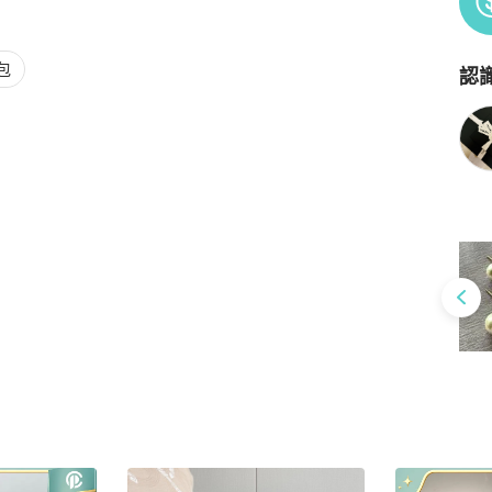
包
認
Po