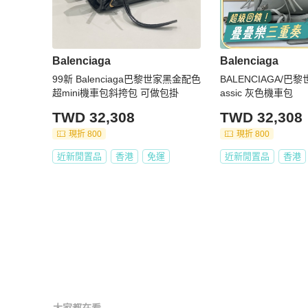
Balenciaga
Balenciaga
99新 Balenciaga巴黎世家黑金配色
BALENCIAGA/巴黎
超mini機車包斜挎包 可做包掛
assic 灰色機車包
TWD 32,308
TWD 32,308
現折 800
現折 800
近新閒置品
香港
免運
近新閒置品
香港