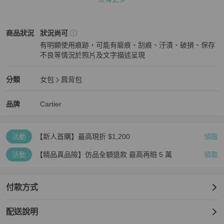
                 (人工測量及各品牌標準尺寸不同，尺寸會有些許落差)

※此商品為個人收藏出清，非誠勿擾，拍賣所得將捐助流浪動物之
Cartier
女包
商品狀態與細節
商品狀況
狀況尚可
家。

有明顯使用痕跡，可能有磨痕、刮痕、汙漬、破損、保存
※因每個人對二手商品新舊定義不同，本商品有使用過但保存良好，
不良等情況於照片及文字描述呈現
如對商品有疑問或是要求完美者為避免爭議 請三思後再下標。
狀況尚可
Cartier
女包
分類資訊
分類
女包
肩背包
女包
/
肩背包
推薦
Cartier
Cartier
精品
推薦清單
女包
品牌介紹
品牌
Cartier
活動
【新人首購】最高現折 $1,200
領取
活動
【精品真品險】仿品全額退款 最高再賠 5 萬
領取
付款方式
配送說明