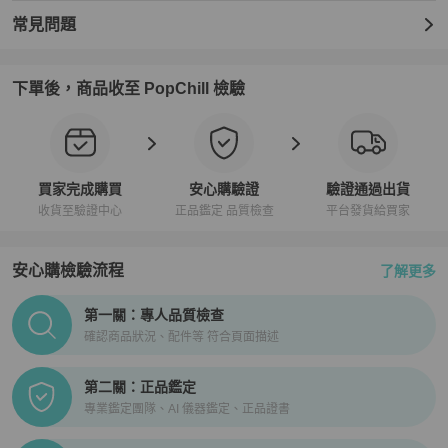
常見問題
下單後，商品收至 PopChill 檢驗
買家完成購買
安心購驗證
驗證通過出貨
收貨至驗證中心
正品鑑定 品質檢查
平台發貨給買家
安心購檢驗流程
了解更多
PopChill拍拍圈正品驗證、安心購檢驗流程介紹
第一關：專人品質檢查
確認商品狀況、配件等 符合頁面描述
第二關：正品鑑定
專業鑑定團隊、AI 儀器鑑定、正品證書