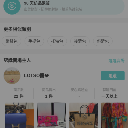
90 天仿品退貨
出貨錄影、防掉換封條、雙重防護包裝
更多相似類別
更多
Cartier
女包
相似商品推薦
肩背包
手提包
托特包
後背包
斜背包
認識賣場主人
逛逛賣場
PopChill 拍拍圈嚴選賣家
LOTSO醬❤️
介紹
LOTSO醬❤️
追蹤
商品數
商品售出
安心購通過
聊聊回覆
22 件
1 件
-
一天以上