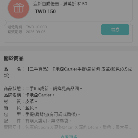
迎新首購優惠 - 滿萬折 $150
-TWD 150
最低消費：
TWD 10,000
領券
有效期限：
2026-09-06
關於商品
關於
品       名：【二手真品】卡地亞Cartier手提/肩背包 皮革/藍色(8.5成
【降價】【二手真品】卡地亞Cartier手提/肩背包 皮革/藍色(
新)

商品狀態：二手8.5成新，請詳見商品圖。

品牌名稱：卡地亞Cartier。

材       質：皮革。

顏       色：藍色。

包       型：手提/肩背包(有可調式肩帶)。

配       件：有購入證明，無防塵袋。

實際尺寸：包寬約35cm X 高約24cm X 深約14cm，肩帶：最大長度
116cm（可調）。

查看更多