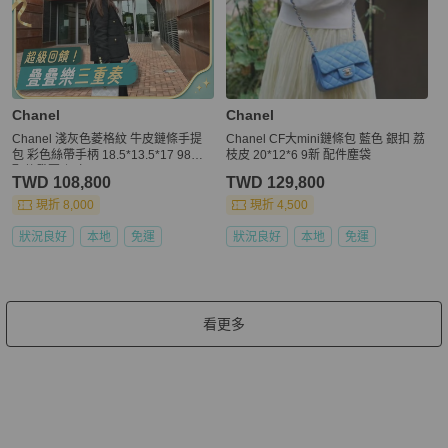
Chanel
Chanel
Chanel 淺灰色菱格紋 牛皮鏈條手提
Chanel CF大mini鏈條包 藍色 銀扣 荔
包 彩色絲帶手柄 18.5*13.5*17 98新
枝皮 20*12*6 9新 配件塵袋
配件發票 保卡
TWD 108,800
TWD 129,800
現折 8,000
現折 4,500
狀況良好
本地
免運
狀況良好
本地
免運
看更多