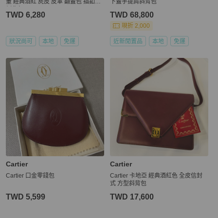
董 經典酒紅 麂皮 皮革 翻蓋包 插釦式
下蓋手提肩斜背包
側背包
TWD 6,280
TWD 68,800
現折 2,000
狀況尚可
本地
免運
近新閒置品
本地
免運
Cartier
Cartier
Cartier 口金零錢包
Cartier 卡地亞 經典酒紅色 全皮信封
式 方型斜背包
TWD 5,599
TWD 17,600