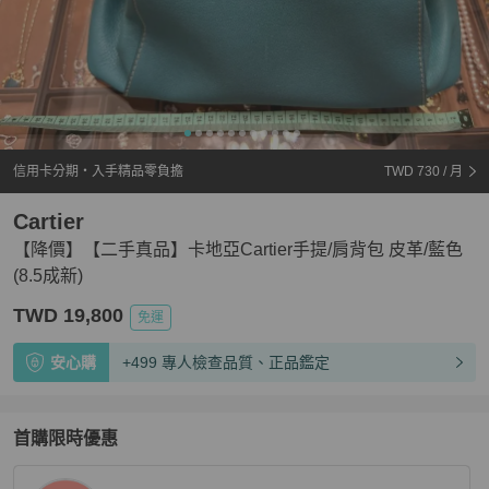
信用卡分期・入手精品零負擔
TWD 730
/ 月
Cartier
【降價】【二手真品】卡地亞Cartier手提/肩背包 皮革/藍色
(8.5成新)
TWD 19,800
免運
安心購
+499 專人檢查品質、正品鑑定
首購限時優惠