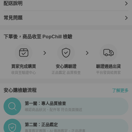
配送說明
常見問題
下單後，商品收至 PopChill 檢驗
買家完成購買
安心購驗證
驗證通過出貨
收貨至驗證中心
正品鑑定 品質檢查
平台發貨給買家
安心購檢驗流程
了解更多
PopChill拍拍圈正品驗證、安心購檢驗流程介紹
第一關：專人品質檢查
確認商品狀況、配件等 符合頁面描述
第二關：正品鑑定
專業鑑定團隊、AI 儀器鑑定、正品證書