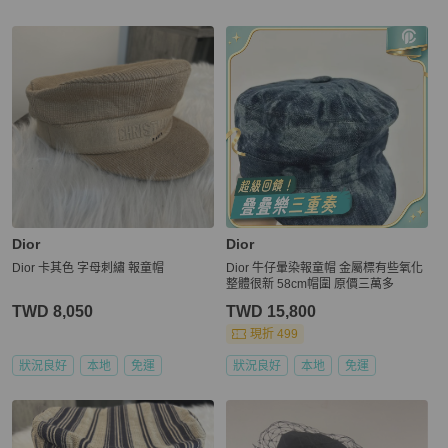
更多相似
Dior
女士配件
推薦精品
Dior
Dior
Dior 卡其色 字母刺繡 報童帽
Dior 牛仔暈染報童帽 金屬標有些氧化
整體很新 58cm帽圍 原價三萬多
TWD 8,050
TWD 15,800
現折 499
狀況良好
本地
免運
狀況良好
本地
免運