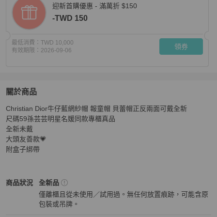
迎新首購優惠 - 滿萬折 $150
-TWD 150
最低消費：
TWD 10,000
領券
有效期限：
2026-09-06
關於商品
關於
Christian Dior牛仔藍網紗帽 報童帽 貝蕾帽正反兩面可戴全新

ChristianDior牛仔藍網紗帽 報童帽 貝蕾帽正反兩
尺碼59孫芸芸明星名媛同款專櫃真品

全新未戴

大頭友善款💗

附盒子綁帶
Dior
女士配件
商品狀態與細節
商品狀況
全新品
僅離櫃且從未使用／試用過。無任何放置痕跡，可能含原
包裝或吊牌。
全新品