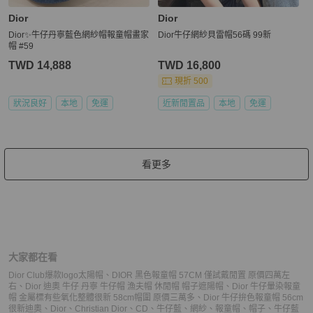
Dior
Dior
Dior✨牛仔丹寧藍色網紗帽報童帽畫家
Dior牛仔網紗貝雷帽56碼 99新
帽 #59
TWD 14,888
TWD 16,800
現折 500
狀況良好
本地
免運
近新閒置品
本地
免運
看更多
大家都在看
Dior Club爆款logo太陽帽
、
DIOR 黑色報童帽 57CM 僅試戴閒置 原價四萬左
右
、
Dior 迪奧 牛仔 丹寧 牛仔帽 漁夫帽 休閒帽 帽子遮陽帽
、
Dior 牛仔暈染報童
帽 金屬標有些氧化整體很新 58cm帽圍 原價三萬多
、
Dior 牛仔拚色報童帽 56cm
很新
迪奧
、
Dior
、
Christian Dior
、
CD
、
牛仔藍
、
網紗
、
報童帽
、
帽子
、
牛仔藍