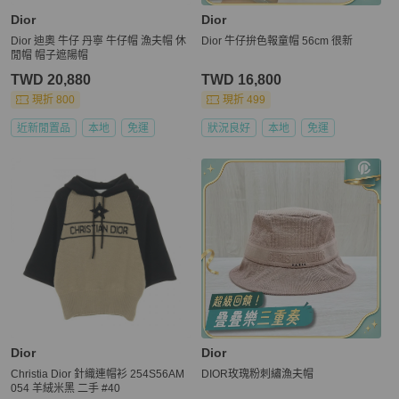
Dior
Dior
Dior 迪奧 牛仔 丹寧 牛仔帽 漁夫帽 休
Dior 牛仔拚色報童帽 56cm 很新
閒帽 帽子遮陽帽
TWD 20,880
TWD 16,800
現折 800
現折 499
近新閒置品
本地
免運
狀況良好
本地
免運
Dior
Dior
Christia Dior 針織連帽衫 254S56AM
DIOR玫瑰粉刺繡漁夫帽
054 羊絨米黑 二手 #40