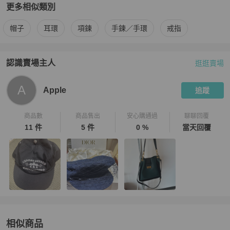
更多相似類別
更多
Dior
女士配件
相似商品推薦
帽子
耳環
項鍊
手鍊／手環
戒指
認識賣場主人
逛逛賣場
PopChill 拍拍圈嚴選賣家
Apple
介紹
A
Apple
追蹤
商品數
商品售出
安心購通過
聊聊回覆
11 件
5 件
0 %
當天回覆
相似商品