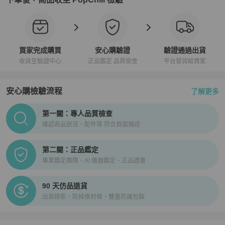
買家完成購買
安心購驗證
驗證通過出貨
收貨至驗證中心
正品鑑定 品質檢查
平台發貨給買家
安心購檢驗流程
了解更多
PopChill拍拍圈正品驗證、安心購檢驗流程介紹
第一關：專人品質檢查
確認商品狀況、配件等 符合頁面描述
第二關：正品鑑定
專業鑑定團隊、AI 儀器鑑定、正品證書
90 天仿品退貨
出貨錄影、防掉換封條、雙重防護包裝