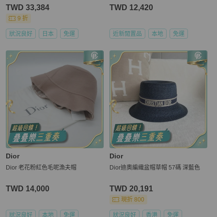
TWD 33,384
TWD 12,420
9 折
狀況良好
日本
免運
近新閒置品
本地
免運
Dior
Dior
Dior 老花粉紅色毛呢漁夫帽
Dior迪奧編織盆帽草帽 57碼 深藍色
TWD 14,000
TWD 20,191
現折 800
狀況良好
本地
免運
狀況良好
香港
免運