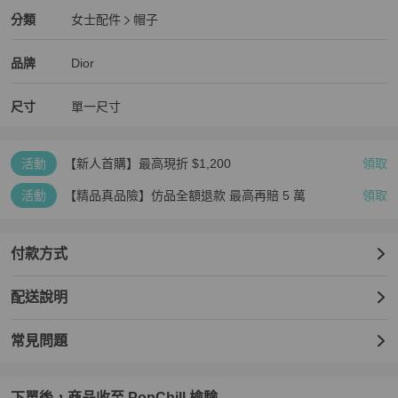
Dior
女士配件
分類資訊
分類
女士配件
帽子
女士配件
/
帽子
推薦
Dior
Dior
精品
推薦清單
女士配件
品牌介紹
品牌
Dior
尺寸
單一尺寸
活動
【新人首購】最高現折 $1,200
領取
活動
【精品真品險】仿品全額退款 最高再賠 5 萬
領取
付款方式
配送說明
常見問題
下單後，商品收至 PopChill 檢驗