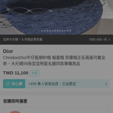
信用卡分期・入手精品零負擔
TWD 409
/ 月
Dior
ChristianDior牛仔藍網紗帽 報童帽 貝蕾帽正反兩面可戴全
新、大尺碼59孫芸芸明星名媛同款專櫃真品
TWD 11,100
免運
安心購
+499 專人檢查品質、正品鑑定
首購限時優惠