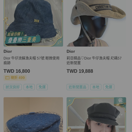
Dior
Dior
Dior 牛仔流蘇漁夫帽 57號 輕微使用
莉亞精品♡Dior 牛仔漁夫帽 尺碼57
痕跡
近新閒置
TWD 16,800
TWD 19,888
現折 499
狀況良好
本地
免運
近新閒置品
本地
免運