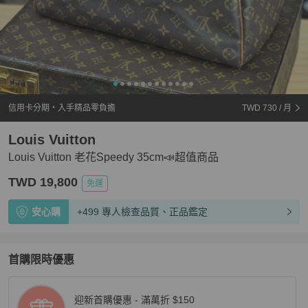
信用卡分期・入手精品零負擔
TWD 730
/ 月
Louis Vuitton
Louis Vuitton 老花Speedy 35cm📣超值商品
TWD 19,800
免運
安心購
+499 專人檢查品質、正品鑑定
首購限時優惠
迎新首購優惠 - 滿萬折 $150