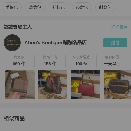
更多
Louis Vuitton
女包
相似商品推薦
手提包
肩背包
托特包
後背包
斜背包
認識賣場主人
逛逛賣場
PopChill 拍拍圈嚴選賣家
Abon’s Boutique 蹦蹦名品店｜二
Abon’s Boutique 蹦蹦名品店｜二手名牌·古董包
追蹤
商品數
商品售出
安心購通過
聊聊回覆
690 件
158 件
100 %
一天以上
相似商品
更多相似
Louis Vuitton
女包
推薦精品