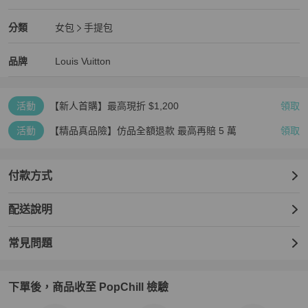
狀況良好
Louis Vuitton
女包
分類資訊
分類
女包
手提包
女包
/
手提包
推薦
Louis Vuitton
Louis Vuitton
精品
推薦清單
女包
品牌介紹
品牌
Louis Vuitton
活動
【新人首購】最高現折 $1,200
領取
活動
【精品真品險】仿品全額退款 最高再賠 5 萬
領取
付款方式
配送說明
常見問題
下單後，商品收至 PopChill 檢驗