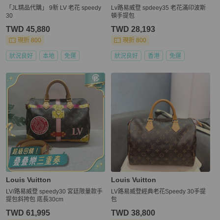
「JL精品代購」 9新 LV 老花 speedy
Lv路易威登 spdeey35 老花滿印波斯
30
頓手提包
TWD 45,880
TWD 28,193
現折 800
現折 800
狀況良好
本地
免運
狀況良好
香港
免運
Louis Vuitton
Louis Vuitton
LV/路易威登 speedy30 宮廷限量款手
LV路易威登經典老花Speedy 30手提
提包斜挎包 底長30cm
包
TWD 61,995
TWD 38,800