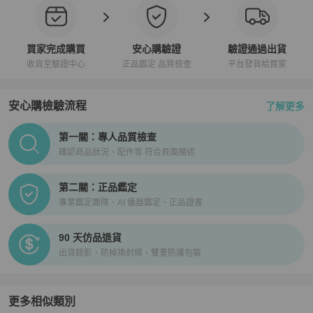
買家完成購買
安心購驗證
驗證通過出貨
收貨至驗證中心
正品鑑定 品質檢查
平台發貨給買家
安心購檢驗流程
了解更多
PopChill拍拍圈正品驗證、安心購檢驗流程介紹
第一關：專人品質檢查
確認商品狀況、配件等 符合頁面描述
第二關：正品鑑定
專業鑑定團隊、AI 儀器鑑定、正品證書
90 天仿品退貨
出貨錄影、防掉換封條、雙重防護包裝
更多相似類別