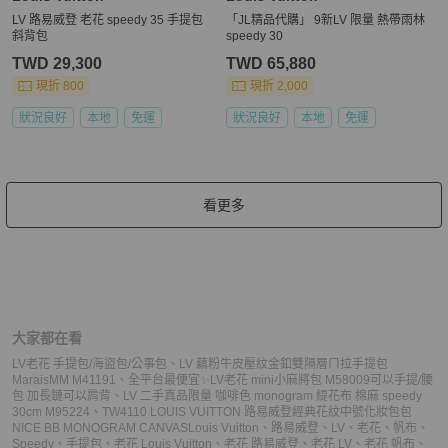
LV 路易威登 老花 speedy 35 手提包
「JL精品代購」 9新LV 限量 熱帶雨林
斜背包
speedy 30
TWD 29,300
TWD 65,880
現折 800
現折 2,000
狀況良好
本地
免運
狀況良好
本地
免運
看更多
大家都在看
LV老花 手提包/海盜包/公事包
、
LV 藕粉牛皮壓紋金釦雙隔層ㄇ拉手提包
MaraisMM M41191
、
全平台最便宜✨LV老花 mini小麻將包 M58009可以手提/腰
包 加長鏈可以肩背
、
LV 二手真品限量 咖啡色 monogram 緹花布 棉麻 speedy
30cm M95224
、
TW4110 LOUIS VUITTON 路易威登經典花紋中號化妝包包
NICE BB MONOGRAM CANVAS
Louis Vuitton
、
路易威登
、
LV
、
老花
、
帆布
、
Speedy
、
手提包
、
老花 Louis Vuitton
、
老花 路易威登
、
老花 LV
、
老花 帆布
、