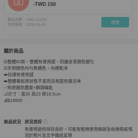
-TWD 150
最低消費：
TWD 10,000
領券
有效期限：
2026-09-05
關於商品
關於
☑️整體82新，整體有使用感，四邊皮革顏色變化

Louis Vuitton 老花Speedy 35cm📣超值商品
商品詳情與購
☑️手把顏色均勻焦糖色，內裡乾淨

➡️拉環有使用感

➡️整體看起來狀態不差而且相當有復古味

✅附原廠防塵套+鎖頭鑰匙

📐尺寸：寬35 高23 厚18.5cm

💰$19800
Louis Vuitton
女包
商品狀態與細節
商品狀況
狀況良好
有使用過但保存良好，可能有輕微使用痕跡及些微瑕疵情
況於照片及文字描述呈現