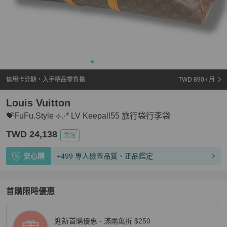
信用卡分期・入手精品零負擔
TWD 890
/ 月
Louis Vuitton
💝FuFu.Style ⟡.·* LV Keepall55 旅行袋行李袋
TWD 24,138
免運
安心購
+499 專人檢查品質、正品鑑定
首購限時優惠
迎新首購優惠 - 滿兩萬折 $250