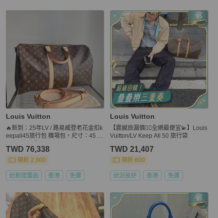
Louis Vuitton
Louis Vuitton
🔥新到：25年LV / 路易威登老花金扣k
【震撼撿漏價👍🏻全網最便宜💫】Louis
eepall45旅行包 機場包，尺寸：45 x
Vuitton/LV Keep All 50 旅行袋
27x 20CM🉐
TWD 76,338
TWD 21,407
現折 2,000
現折 800
近新閒置品
香港
免運
狀況良好
香港
免運