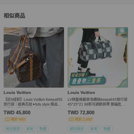
相似商品
更多相似
Louis Vuitton
男包
推薦精品
Louis Vuitton
Louis Vuitton
【近9成新】Louis Vuitton Keepall55
LV棋盤格藤原浩繩結keepall45旅行袋
旅行袋｜經典花紋✦fufu style 精品✦
45*25*21 98新可調節肩帶 鎖鑰匙 塵
氣質款｜登機包.行李包.行李袋
袋
TWD 45,800
TWD 72,800
現折 800
現折 2,000
狀況良好
本地
免運
狀況良好
本地
免運