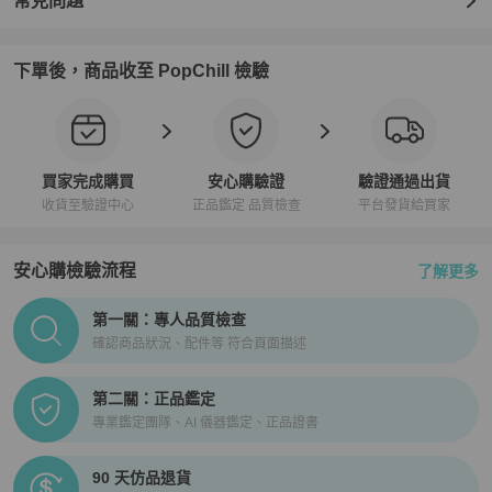
常見問題
下單後，商品收至 PopChill 檢驗
買家完成購買
安心購驗證
驗證通過出貨
收貨至驗證中心
正品鑑定 品質檢查
平台發貨給買家
安心購檢驗流程
了解更多
PopChill拍拍圈正品驗證、安心購檢驗流程介紹
第一關：專人品質檢查
確認商品狀況、配件等 符合頁面描述
第二關：正品鑑定
專業鑑定團隊、AI 儀器鑑定、正品證書
90 天仿品退貨