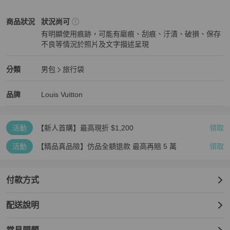
🔍二奢商品出貨後即無法退貨退款

🔍麻豆實揹來自網路僅供參考揹感

Louis Vuitton
男包
商品狀態與細節
商品狀況
狀況尚可
🔍網圖如果有冒犯請通知刪除圖片

有明顯使用痕跡，可能有磨痕、刮痕、汙漬、破損、保存
🔍商品在不同燈光之下有些微色差

不良等情況於照片及文字描述呈現
🔍尺寸均手工測量可能1-3cm落差

狀況尚可
#LV旅行袋

Louis Vuitton
男包
分類資訊
分類
男包
旅行袋
#LV行李袋

男包
/
旅行袋
推薦
#LV行李包

Louis Vuitton
Louis Vuitton
精品
推薦清單
男包
品牌介紹
品牌
Louis Vuitton
#LVKeepall55

#LouisVuitton
活動
【新人首購】最高現折 $1,200
領取
活動
【精品真品險】仿品全額退款 最高再賠 5 萬
領取
付款方式
配送說明