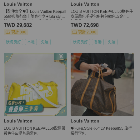
Louis Vuitton
Louis Vuitton
【配件齊全💝】Louis Vuitton Keepall
LOUIS VUITTON KEEPALL 50拼色牛
55經典旅行袋｜隨身行李✦fufu style
皮單肩包手提包斜挎包銀色五金可拆
精品✦ 時尚單品｜二手名牌包｜旅行
卸肩帶
TWD 29,682
TWD 72,698
袋.登機包.旅行包
現折 800
現折 2,000
狀況良好
本地
免運
狀況良好
香港
免運
Louis Vuitton
Louis Vuitton
LOUIS VUITTON KEEPALL50配肩帶
💝FuFu.Style ⟡.·* LV Keepall55 旅行
黃色牛皮晶片肩背包
袋行李包