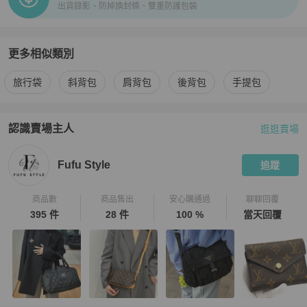
出貨錄影、防掉換封條、雙重防護包裝
更多相似類別
更多
Louis Vuitton
男包
相似商品推薦
旅行袋
斜背包
肩背包
後背包
手提包
認識賣場主人
逛逛賣場
PopChill 拍拍圈嚴選賣家
Fufu Style
介紹
Fufu Style
追蹤
商品數
商品售出
安心購通過
聊聊回覆
395 件
28 件
100 %
當天回覆