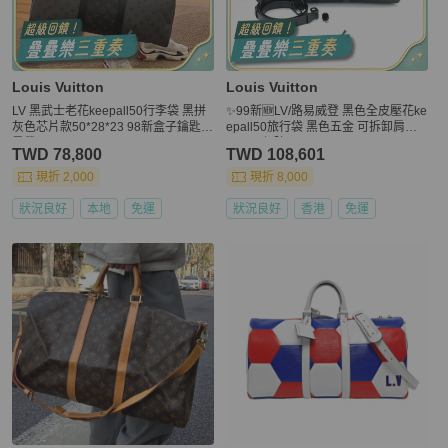
Louis Vuitton
Louis Vuitton
LV 黑武士老花keepall50行李袋 黑拼
✨99新🆕LV/路易威登 黑色全皮壓花ke
灰色芯片款50*28*23 98新盒子鑰匙鎖
epall50旅行袋 黑色五金 可拆卸肩帶
肩帶
❤️正品保障
TWD 78,800
TWD 108,601
現折 2,000
現折 8,000
狀況良好
本地
免運
狀況良好
香港
免運