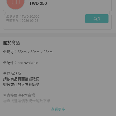
-TWD 250
最低消費：
TWD 20,000
領券
有效期限：
2026-09-08
關於商品
關於
🌹尺寸：55cm x 30cm x 25cm

💝FuFu.Style ⟡.·* LV Keepall55 旅行袋行李袋
商品詳情與
🌹配件：not available 

🌹商品狀態

請依商品頁面描述確認

照片亦可放大看細節喲

🌹直接關注➕本賣場

🉑直接進議價系統去尾數下單

查看更多
🔍二奢商品默認瑕疵完美主義慎拍
