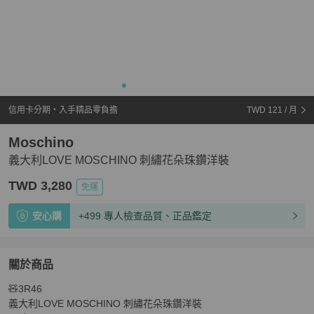
信用卡分期・入手精品零負擔
TWD 121
/ 月
Moschino
義大利LOVE MOSCHINO 刺繡花朵珠鑽洋裝
TWD 3,280
免運
安心購
+499 專人檢查品質、正品鑑定
關於商品
關於
🧸3R46

義大利LOVE MOSCHINO 刺繡花朵珠鑽洋裝
商品詳情與
義大利LOVE MOSCHINO 刺繡花朵珠鑽洋裝
