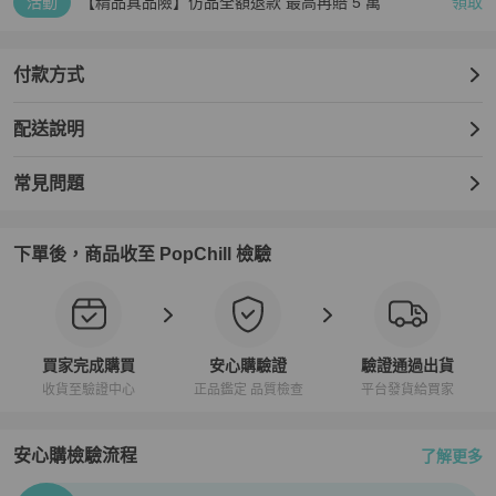
活動
【精品真品險】仿品全額退款 最高再賠 5 萬
領取
付款方式
配送說明
常見問題
下單後，商品收至 PopChill 檢驗
買家完成購買
安心購驗證
驗證通過出貨
收貨至驗證中心
正品鑑定 品質檢查
平台發貨給買家
安心購檢驗流程
了解更多
PopChill拍拍圈正品驗證、安心購檢驗流程介紹