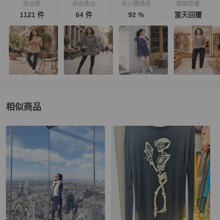
商品數
商品售出
安心購通過
聊聊回覆
1121 件
64 件
92 %
當天回覆
相似商品
更多相似
Moschino
女裝
推薦精品