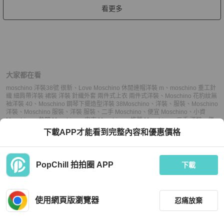
看更多
大家都在看
moschino 洋裝38號 很新
、
Love Moschino 休閒連帽洋裝 m
、
moschino 重工針
織 細肩帶洋裝 裙裝 洋裝 針織外套 兩件式上衣 兩件式洋裝
、
Moschino 花豹紋無
袖洋裝 40
、
Moschino 鋼琴下擺造型洋裝 38
Moschino
、
洋裝
、
服裝
、
Moschino
洋裝
、
Moschino 服裝
、
洋裝 服裝
、
二手 Moschino
、
便宜 Moschino
、
小資
Moschino
、
熱門 Moschino
、
中古 Moschino
、
推薦 Moschino
、
二手 洋裝
、
便
宜 洋裝
、
小資 洋裝
、
熱門 洋裝
、
中古 洋裝
、
推薦 洋裝
、
二手 服裝
、
便宜 服
下載APP才能看到完整內容和優惠價格
裝
、
小資 服裝
、
熱門 服裝
、
中古 服裝
、
推薦 服裝
PopChill 拍拍圈 APP
下載
上架
使用網頁版瀏覽器
忍痛放棄