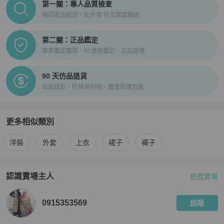
第一關：專人品質檢查
確認商品狀況、配件等 符合頁面描述
第二關：正品鑑定
專業鑑定團隊、AI 儀器鑑定、正品證書
90 天仿品退貨
出貨錄影、防掉換封條、雙重防護包裝
更多相似類別
更多
Moschino
女裝
相似商品推薦
洋裝
外套
上衣
裙子
褲子
認識賣場主人
逛逛賣場
PopChill 拍拍圈嚴選賣家
0915353569
介紹
0915353569
追蹤