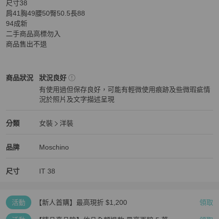
尺寸38

肩41胸49腰50臀50.5長88

94成新

二手商品高標勿入

商品售出不退
Moschino
女裝
商品狀態與細節
商品狀況
狀況良好
有使用過但保存良好，可能有輕微使用痕跡及些微瑕疵情
況於照片及文字描述呈現
狀況良好
Moschino
女裝
分類資訊
分類
女裝
洋裝
女裝
/
洋裝
推薦
Moschino
Moschino
精品
推薦清單
女裝
品牌介紹
品牌
Moschino
尺寸
IT
38
活動
【新人首購】最高現折 $1,200
領取