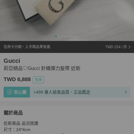
信用卡分期・入手精品零負擔
TWD 254
/ 月
Gucci
莉亞精品♡Gucci 針織彈力髮帶 近新
TWD 6,888
免運
安心購
+499 專人檢查品質、正品鑑定
關於商品
關於
近新美品 品況很讚

莉亞精品♡Gucci 針織彈力髮帶 近新
商品詳情與購買須知
尺寸：24*4cm
