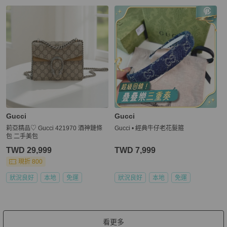
Gucci
Gucci
莉亞精品♡ Gucci 421970 酒神鏈條
Gucci • 經典牛仔老花髮箍
包 二手美包
TWD 29,999
TWD 7,999
現折 800
狀況良好
本地
免運
狀況良好
本地
免運
看更多