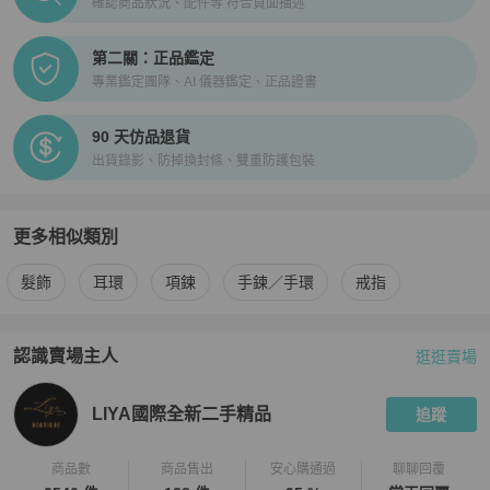
確認商品狀況、配件等 符合頁面描述
第二關：正品鑑定
專業鑑定團隊、AI 儀器鑑定、正品證書
90 天仿品退貨
出貨錄影、防掉換封條、雙重防護包裝
更多相似類別
更多
Gucci
女士配件
相似商品推薦
髮飾
耳環
項鍊
手鍊／手環
戒指
認識賣場主人
逛逛賣場
PopChill 拍拍圈嚴選賣家
LIYA國際全新二手精品
介紹
LIYA國際全新二手精品
追蹤
商品數
商品售出
安心購通過
聊聊回覆