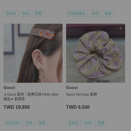
全新品
本地
免運
近新閒置品
本地
免運
Gucci
Gucci
🌷Gucci 髮夾｜經典花紋✦fufu style
Gucci GG logo 髮飾
精品✦ 氣質款
TWD 19,850
TWD 6,500
狀況良好
本地
免運
全新品
本地
免運