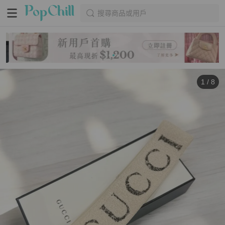
搜尋商品或用戶
1
/
8