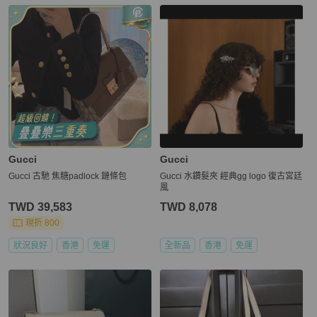
Gucci
Gucci
Gucci 古馳 焦糖padlock 鏈條包
Gucci 水鑽髮夾 經典gg logo 復古宮廷
風
TWD 39,583
TWD 8,078
現折 800
狀況良好
香港
免運
全新品
香港
免運