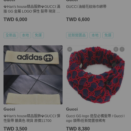
💎Han's house精品服飾💎GUCCI 滿
GUCCI 油繪花紋絲巾綁帶
版 GG 金屬 LOGO 彈性 髮帶 現貨 原
價8500
TWD 6,000
TWD 6,600
全新品
本地
免運
近新閒置品
本地
免運
Gucci
Gucci
💎Han's house精品服飾💎GUCCI 彈
Gucci GG logo 造型必備髮帶 / Gucci l
性髮帶 鵝黃色 現貨 原價11700
ogo 頭帶/近新閒置很稀有
TWD 3,500
TWD 8,380