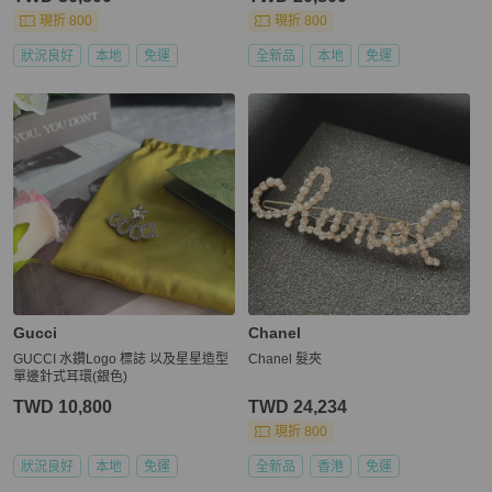
現折 800
現折 800
狀況良好
本地
免運
全新品
本地
免運
Gucci
Chanel
GUCCI 水鑽Logo 標誌 以及星星造型
Chanel 髮夾
單邊針式耳環(銀色)
TWD 10,800
TWD 24,234
現折 800
狀況良好
本地
免運
全新品
香港
免運