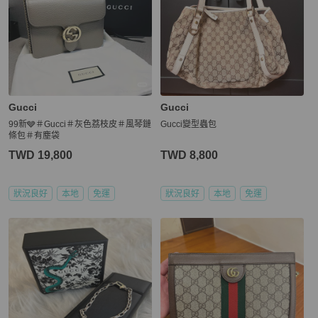
Gucci
Gucci
99新🩶＃Gucci＃灰色荔枝皮＃風琴鏈
Gucci變型蟲包
條包＃有塵袋
TWD 19,800
TWD 8,800
狀況良好
本地
免運
狀況良好
本地
免運