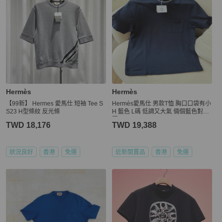
Hermès
Hermès
【99新】 Hermes 愛馬仕 短袖 Tee S
Hermès愛馬仕 男款T恤 胸口口袋有小
S23 H型條紋 反光條
H 藍色 L碼 低調又大氣 倆個藍色對比
圖
TWD 18,176
TWD 19,388
狀況良好
香港
免運
近新閒置品
香港
免運