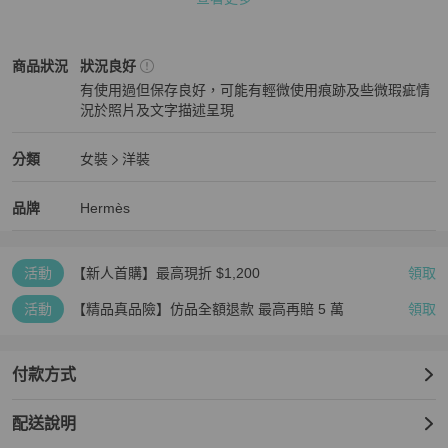
支持零卡分期  歡迎詢問

如果是二手品售出不退

Hermès
女裝
商品狀態與細節
商品狀況
狀況良好
有使用過但保存良好，可能有輕微使用痕跡及些微瑕疵情
下單前請先確認好尺寸唷
況於照片及文字描述呈現
狀況良好
Hermès
女裝
分類資訊
分類
女裝
洋裝
女裝
/
洋裝
推薦
Hermès
Hermès
精品
推薦清單
女裝
品牌介紹
品牌
Hermès
活動
【新人首購】最高現折 $1,200
領取
活動
【精品真品險】仿品全額退款 最高再賠 5 萬
領取
付款方式
配送說明