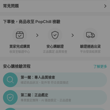
常見問題
下單後，商品收至 PopChill 檢驗
買家完成購買
安心購驗證
驗證通過出貨
收貨至驗證中心
正品鑑定 品質檢查
平台發貨給買家
安心購檢驗流程
了解更多
PopChill拍拍圈正品驗證、安心購檢驗流程介紹
第一關：專人品質檢查
確認商品狀況、配件等 符合頁面描述
第二關：正品鑑定
專業鑑定團隊、AI 儀器鑑定、正品證書