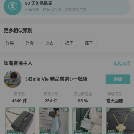
90 天仿品退貨
出貨錄影、防掉換封條、雙重防護包裝
更多相似類別
更多
Hermès
女裝
相似商品推薦
洋裝
外套
上衣
裙子
褲子
認識賣場主人
逛逛賣場
PopChill 拍拍圈嚴選賣家
✨Belle Vie 精品嚴選✨一號店
介紹
✨Belle Vie 精品嚴選✨一號店
追蹤
商品數
商品售出
安心購通過
聊聊回覆
4849 件
254 件
95 %
當天回覆