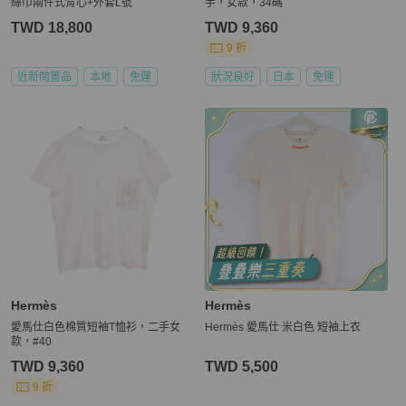
絲巾兩件式背心+外套L號
手，女款，34碼
TWD 18,800
TWD 9,360
9 折
近新閒置品
本地
免運
狀況良好
日本
免運
Hermès
Hermès
愛馬仕白色棉質短袖T恤衫，二手女
Hermès 愛馬仕 米白色 短袖上衣
款，#40
TWD 9,360
TWD 5,500
9 折