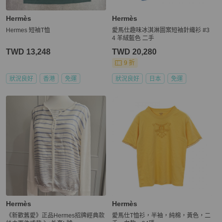
Hermès
Hermès
Hermes 短袖T恤
愛馬仕趣味冰淇淋圖案短袖針織衫 #3
4 羊絨藍色 二手
TWD 13,248
TWD 20,280
9 折
狀況良好
香港
免運
狀況良好
日本
免運
Hermès
Hermès
《新歡舊愛》正品Hermes招牌經典款
愛馬仕T恤衫，半袖，純棉，黃色，二