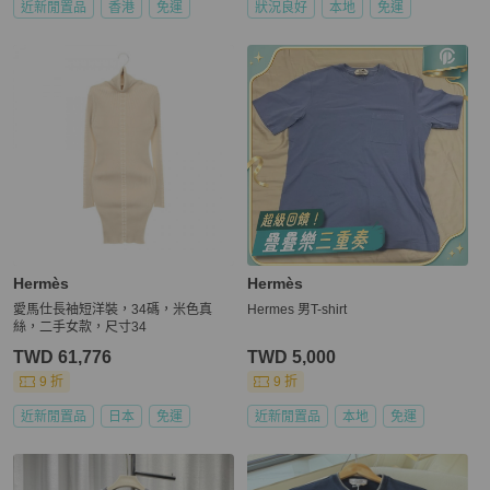
近新閒置品
香港
免運
狀況良好
本地
免運
Hermès
Hermès
愛馬仕長袖短洋裝，34碼，米色真
Hermes 男T-shirt
絲，二手女款，尺寸34
TWD 61,776
TWD 5,000
9 折
9 折
近新閒置品
日本
免運
近新閒置品
本地
免運