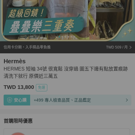
信用卡分期・入手精品零負擔
TWD 509
/ 月
Hermès
HERMES 短袖 34號 很寬鬆 沒穿過 圖五下邊有點放置痕跡
清洗下就行 原價近三萬五
TWD 13,800
免運
安心購
+499 專人檢查品質、正品鑑定
首購限時優惠