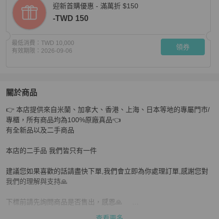
迎新首購優惠 - 滿萬折 $150
-TWD 150
最低消費：
TWD 10,000
領券
有效期限：
2026-09-06
關於商品
關於
👉 本店提供來自米蘭、加拿大、香港、上海、日本等地的專屬門市/
HERMES 短袖 34號 很寬鬆 沒穿過 圖五下邊有點放置
專櫃，所有商品均為100%原廠真品👈

有全新品以及二手商品

本店的二手品 我們皆只有一件

建議您如果喜歡的話請盡快下單,我們會立即為你處理訂單,感謝您對
我們的理解與支持🙏

下標前請先詢問商品是否售出，感恩🙏     

查看更多