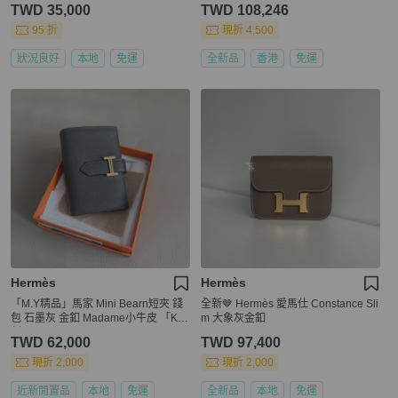
TWD 35,000
TWD 108,246
95 折
現折 4,500
狀況良好
本地
免運
全新品
香港
免運
Hermès
Hermès
「M.Y精品」馬家 Mini Bearn短夾 錢
全新🤎 Hermès 愛馬仕 Constance Sli
包 石墨灰 金釦 Madame小牛皮 「K
m 大象灰金釦
刻」
TWD 62,000
TWD 97,400
現折 2,000
現折 2,000
近新閒置品
本地
免運
全新品
本地
免運