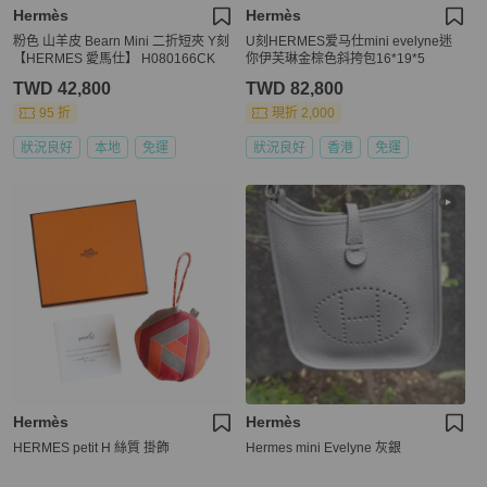
Hermès
Hermès
粉色 山羊皮 Bearn Mini 二折短夾 Y刻
U刻HERMES爱马仕mini evelyne迷
【HERMES 愛馬仕】 H080166CK
你伊芙琳金棕色斜挎包16*19*5
TWD 42,800
TWD 82,800
95 折
現折 2,000
狀況良好
本地
免運
狀況良好
香港
免運
Hermès
Hermès
HERMES petit H 絲質 掛飾
Hermes mini Evelyne 灰銀