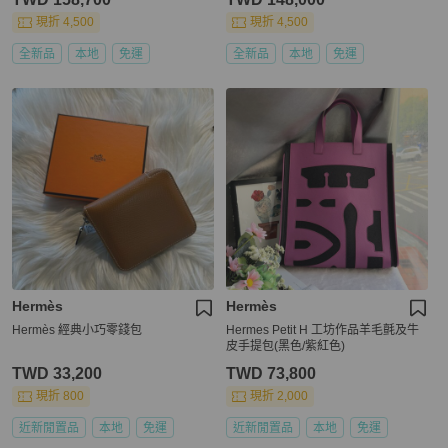
現折 4,500
現折 4,500
全新品
本地
免運
全新品
本地
免運
Hermès
Hermès
Hermès 經典小巧零錢包
Hermes Petit H 工坊作品羊毛氈及牛
皮手提包(黑色/紫紅色)
TWD 33,200
TWD 73,800
現折 800
現折 2,000
近新閒置品
本地
免運
近新閒置品
本地
免運