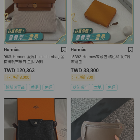
Hermès
Hermès
98新 Hermes 愛馬仕 mini herbag 金
s5392-Hermes零錢包 橘色絲巾拉鍊
棕拼帆布米白 金扣 W刻
零錢包
TWD 120,363
TWD 38,800
現折 8,000
現折 800
近新閒置品
香港
免運
狀況尚可
本地
免運