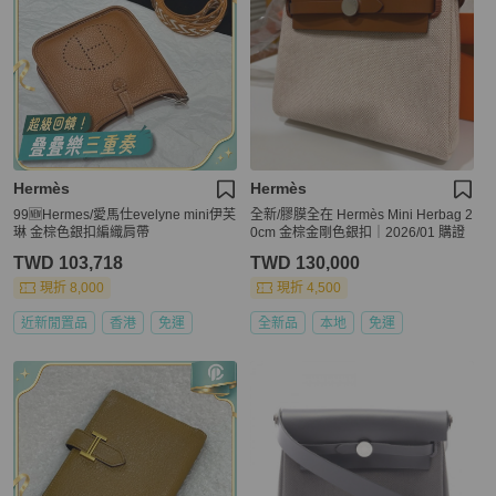
Hermès
Hermès
99🆕Hermes/愛馬仕evelyne mini伊芙
全新/膠膜全在 Hermès Mini Herbag 2
琳 金棕色銀扣編織肩帶
0cm 金棕金剛色銀扣｜2026/01 購證
TWD 103,718
TWD 130,000
現折 8,000
現折 4,500
近新閒置品
香港
免運
全新品
本地
免運