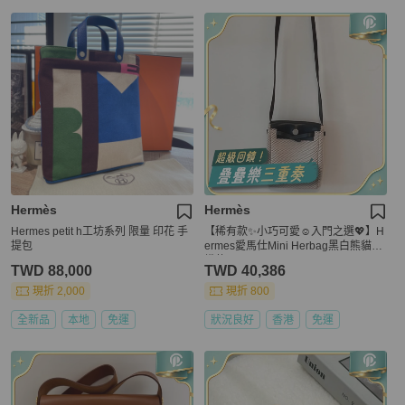
Hermès
Hermès
Hermes petit h工坊系列 限量 印花 手
【稀有款✨小巧可愛☺️入門之選💖】H
提包
ermes愛馬仕Mini Herbag黑白熊貓編
織款
TWD 88,000
TWD 40,386
現折 2,000
現折 800
全新品
本地
免運
狀況良好
香港
免運