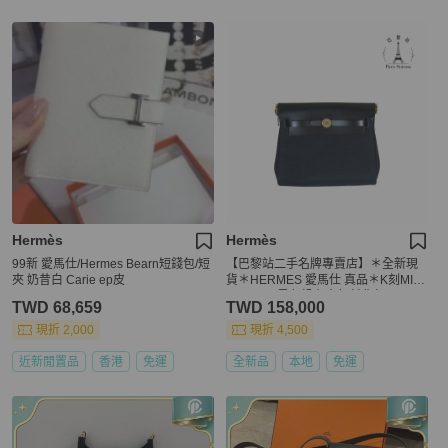
Hermès
Hermès
99新 愛馬仕/Hermes Bearn短錢包/短
【巴黎站二手名牌專賣店】＊全新現
夾 奶昔白 Carie ep皮
貨＊HERMES 愛馬仕 真品＊K刻MINI
HERBAG黑色帆布金釦斜背包
TWD 68,659
TWD 158,000
現折 2,000
現折 4,500
近新閒置品
香港
免運
全新品
本地
免運