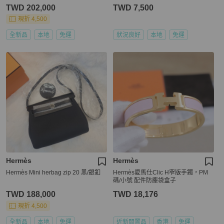
TWD 202,000
TWD 7,500
現折 4,500
全新品
本地
免運
狀況良好
本地
免運
Hermès
Hermès
Hermès Mini herbag zip 20 黑/銀釦
Hermès愛馬仕Clic H窄版手鐲，PM
碼/小號 配件防塵袋盒子
TWD 188,000
TWD 18,176
現折 4,500
全新品
本地
免運
近新閒置品
香港
免運