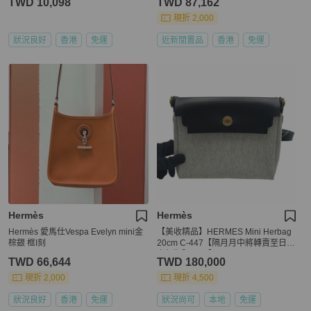
TWD 10,098
TWD 87,162
現折 2,000
狀況良好
香港
免運
近新閒置品
香港
免運
Hermès
Hermès
Hermès 愛馬仕Vespa Evelyn mini金
【美收精品】HERMES Mini Herbag
棕銀 框I刻
20cm C-447【隔月月中將轉賣至日本
上架期限30天】
TWD 66,644
TWD 180,000
現折 2,000
現折 4,500
狀況良好
香港
免運
狀況尚可
本地
免運