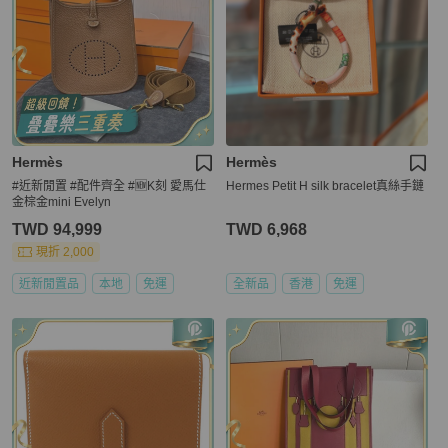
Hermès
Hermès
#近新閒置 #配件齊全 #🆕K刻 愛馬仕
Hermes Petit H silk bracelet真絲手鏈
金棕金mini Evelyn
TWD 94,999
TWD 6,968
現折 2,000
近新閒置品
本地
免運
全新品
香港
免運