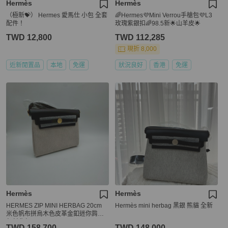
Hermès
Hermès
（極新💝） Hermes 愛馬仕 小包 全套
🌈Hermes💜Mini Verrou手槍包💜L3
配件！
玫瑰紫銀扣🌈98.5新🌟山羊皮🌟
TWD 12,800
TWD 112,285
現折 8,000
近新閒置品
本地
免運
狀況良好
香港
免運
Hermès
Hermès
HERMES ZIP MINI HERBAG 20cm
Hermès mini herbag 黑銀 熊貓 全新
米色帆布拼烏木色皮革金釦迷你肩背
包斜背包 XH1322 EBEN
TWD 158,700
TWD 148,000