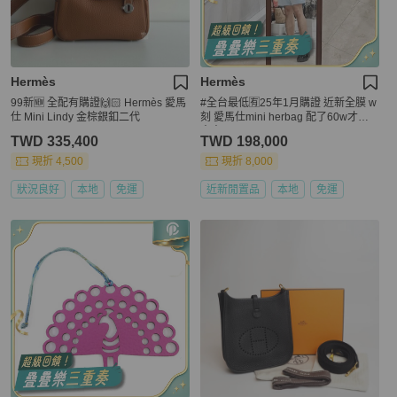
Hermès
Hermès
99新🆕 全配有購證🙌🏻 Hermès 愛馬
#全台最低🈶25年1月購證 近新全膜 w
仕 Mini Lindy 金棕銀釦二代
刻 愛馬仕mini herbag 配了60w才抱
出來❤️‍🔥
TWD 335,400
TWD 198,000
現折 4,500
現折 8,000
狀況良好
本地
免運
近新閒置品
本地
免運