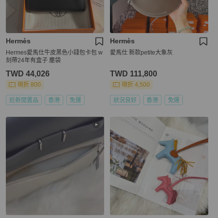
Hermès
Hermès
Hermes愛馬仕牛皮黑色小錢包卡包 w
愛馬仕 新款petite大象灰
刻帶24年有盒子 塵袋
TWD 44,026
TWD 111,800
現折 800
現折 4,500
近新閒置品
香港
免運
狀況良好
香港
免運