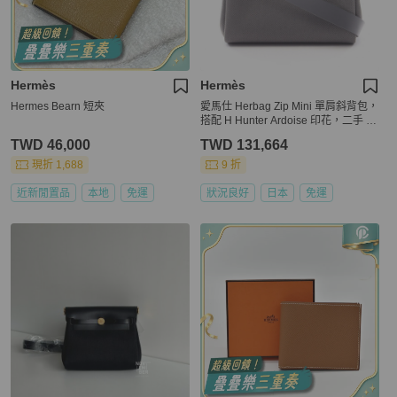
Hermès
Hermès
Hermes Bearn 短夾
愛馬仕 Herbag Zip Mini 單肩斜背包，
搭配 H Hunter Ardoise 印花，二手 S
HW
TWD 46,000
TWD 131,664
現折 1,688
9 折
近新閒置品
本地
免運
狀況良好
日本
免運