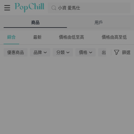
小資 愛馬仕
商品
用戶
綜合
最新
價格由低至高
價格由高至低
優惠商品
品牌
分類
價格
出貨地點
篩選