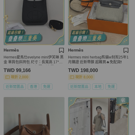
Hermès
Hermès
Hermes愛馬仕evelyne mini伊芙琳 黑
Hermes mini herbag熊貓w刻🈶25年1
金 單肩包斜挎包 尺寸：長寬高 17*18
月購證 近新帶膜 超難買🔥免配貨❗️
*5.5cm 附件：說明書 票 刷卡單
TWD 99,166
TWD 198,000
現折 2,000
現折 8,000
近新閒置品
香港
免運
近新閒置品
本地
免運