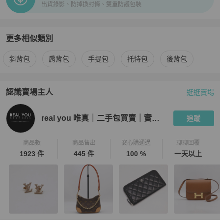
出貨錄影、防掉換封條、雙重防護包裝
更多相似類別
更多
Hermès
女包
相似商品推薦
斜背包
肩背包
手提包
托特包
後背包
認識賣場主人
逛逛賣場
PopChill 拍拍圈嚴選賣家
real you 唯真｜二手包買賣｜實體門
real you 唯真｜二手包買賣｜實體門市
追蹤
商品數
商品售出
安心購通過
聊聊回覆
1923 件
445 件
100 %
一天以上