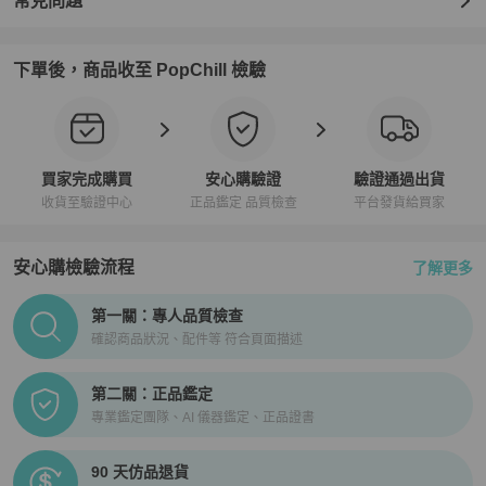
常見問題
下單後，商品收至 PopChill 檢驗
買家完成購買
安心購驗證
驗證通過出貨
收貨至驗證中心
正品鑑定 品質檢查
平台發貨給買家
安心購檢驗流程
了解更多
PopChill拍拍圈正品驗證、安心購檢驗流程介紹
第一關：專人品質檢查
確認商品狀況、配件等 符合頁面描述
第二關：正品鑑定
專業鑑定團隊、AI 儀器鑑定、正品證書
90 天仿品退貨