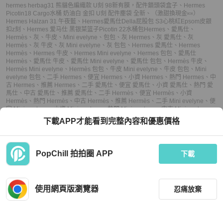
hermes herbag31 熊貓色編織款 U刻 98新有膜，配件鎖頭袋盒子
、
Hermes
Picotin18 Cargo水桶 奶油白 金扣 U刻 配件塵袋 全新
、
（激甜換現金🍬）
Hermes Halzan 31 午夜藍
、
Hermes愛馬仕Della屁股包 S3心桃紅Epsom皮銀
扣z刻
、
Hermes 爱马仕 黑银菜篮子Picotin 22水桶包
Hermes
、
愛馬仕
、
Hermès
、
灰
、
牛皮
、
Mini evelyne
、
包包
、
灰 Hermes
、
灰 愛馬仕
、
灰
Hermès
、
灰 牛皮
、
灰 Mini evelyne
、
灰 包包
、
Hermes 愛馬仕
、
Hermes
Hermès
、
Hermes 牛皮
、
Hermes Mini evelyne
、
Hermes 包包
、
愛馬仕
Hermès
、
愛馬仕 牛皮
、
愛馬仕 Mini evelyne
、
愛馬仕 包包
、
Hermès 牛皮
、
Hermès Mini evelyne
、
Hermès 包包
、
牛皮 Mini evelyne
、
牛皮 包包
、
Mini
evelyne 包包
、
二手 Hermes
、
便宜 Hermes
、
小資 Hermes
、
熱門 Hermes
、
中
古 Hermes
、
推薦 Hermes
、
二手 愛馬仕
、
便宜 愛馬仕
、
小資 愛馬仕
、
熱門 愛
馬仕
、
中古 愛馬仕
、
推薦 愛馬仕
、
二手 Hermès
、
便宜 Hermès
、
小資
Hermès
、
熱門 Hermès
、
中古 Hermès
、
推薦 Hermès
、
二手 Mini evelyne
、
便
宜 Mini evelyne
、
小資 Mini evelyne
、
熱門 Mini evelyne
、
中古 Mini evelyne
、
推薦 Mini evelyne
、
二手 包包
、
便宜 包包
、
小資 包包
、
熱門 包包
、
中古 包包
、
下載APP才能看到完整內容和優惠價格
推薦 包包
PopChill 拍拍圈 APP
下載
上架
使用網頁版瀏覽器
忍痛放棄
議價
購買