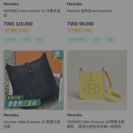
Hermès
Hermès
HERMES mini evelyne 16 大象灰金
Hermes 金棕金mini evelyne
扣
TWD 119,000
TWD 98,000
現折 4,500
現折 2,000
全新品
本地
免運
近新閒置品
本地
免運
Hermès
Hermès
Hermes • Mini Evelyne 16 黑銀Tc皮
HERMES Mini Evelyne 16/檸檬🍋黃
全配
銀扣 （愛馬仕迷你伊芙琳～斜挎包）
⚡️快閃活動⚡️購買指定商品，可於本人