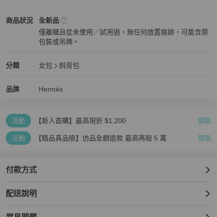
Hermès
女包
商品狀態與細節
商品狀況
全新品
僅離櫃且從未使用／試用過。無任何放置痕跡，可能含原
包裝或吊牌。
全新品
Hermès
女包
分類資訊
分類
女包
斜背包
女包
/
斜背包
推薦
Hermès
Hermès
精品
推薦清單
女包
品牌介紹
品牌
Hermès
活動
【新人首購】最高現折 $1,200
領取
活動
【精品真品險】仿品全額退款 最高再賠 5 萬
領取
付款方式
配送說明