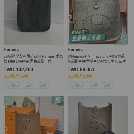
Hermès
Hermès
99新🆕 全配有購證🙌🏻 Hermès 愛馬
🌈Hermes🌟Mini Evelyne🌟0W冰晶
仕 Mini Evelyne 黑色銀釦一代
灰銀扣🌟98新🌈🌟Stamp B🌟TC皮🌟
TWD 102,200
TWD 88,051
現折 4,500
現折 2,000
狀況良好
本地
免運
狀況良好
香港
免運