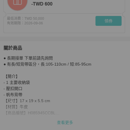
-TWD 600
最低消費：
TWD 50,000
領券
有效期限：
2026-09-06
關於商品
關於
● 長期接單 下單前請先詢問

HERMES Mini evelyne - 積雨雲灰金
商品詳情與購買須知
● 有長/短背帶區分，長:105-110cm / 短:85-95cm

【簡介】

- 1 主要收納袋

- 壓扣開口

- 帆布背帶

【尺寸】17 x 19 x 5.5 cm

【材質】牛皮

【商品編號】H085945CCBL

【商品配件】盒子、防塵袋、購證
查看更多