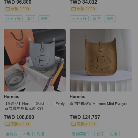
TWD 96,800
TWD 84,012
賣場內獲得LV錢包其中一款當作贈品
🎁「先到先得」
現折 2,000
現折 2,000
狀況良好
本地
免運
狀況良好
香港
免運
Hermès
Hermès
【全新品】Hermes愛馬仕 mini Evely
香港門市現貨 Hermes Mini Evelyne
ne 雲霧灰 銀扣 tc皮 K刻
TWD 108,800
TWD 124,757
現折 4,500
現折 4,500
全新品
本地
免運
近新閒置品
香港
免運