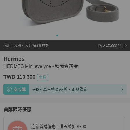
信用卡分期・入手精品零負擔
TWD 18,883
/ 月
Hermès
HERMES Mini evelyne - 積雨雲灰金
TWD 113,300
免運
安心購
+499 專人檢查品質、正品鑑定
首購限時優惠
迎新首購優惠 - 滿五萬折 $600