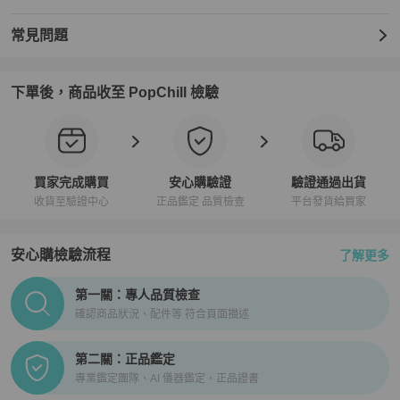
常見問題
下單後，商品收至 PopChill 檢驗
買家完成購買
安心購驗證
驗證通過出貨
收貨至驗證中心
正品鑑定 品質檢查
平台發貨給買家
安心購檢驗流程
了解更多
PopChill拍拍圈正品驗證、安心購檢驗流程介紹
第一關：專人品質檢查
確認商品狀況、配件等 符合頁面描述
第二關：正品鑑定
專業鑑定團隊、AI 儀器鑑定、正品證書