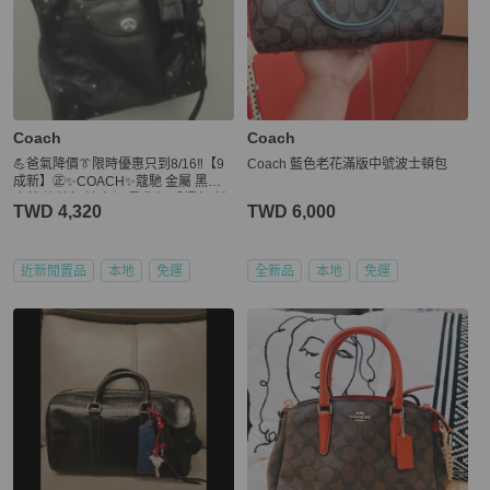
Coach
Coach
💪爸氣降價👔限時優惠只到8/16‼️【9
Coach 藍色老花滿版中號波士頓包
成新】㊣✨COACH✨蔻馳 金屬 黑銀
皮革 旋轉釦 波士頓 肩背包 手提包 斜
TWD 4,320
TWD 6,000
背包/二手包/二手精品🌳二手樹屋🌳
近新閒置品
本地
免運
全新品
本地
免運