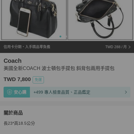
信用卡分期・入手精品零負擔
TWD 288
/ 月
Coach
美國全新COACH 波士頓包手提包 斜背包兩用手提包
TWD 7,800
免運
安心購
+499 專人檢查品質、正品鑑定
關於商品
關於
長23*高18.5公分
美國全新COACH 波士頓包手提包 斜背包兩用手提包
商品