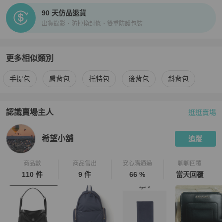
90 天仿品退貨
出貨錄影、防掉換封條、雙重防護包裝
更多相似類別
更多
Coach
女包
相似商品推薦
手提包
肩背包
托特包
後背包
斜背包
認識賣場主人
逛逛賣場
PopChill 拍拍圈嚴選賣家
希望小舖
介紹
希望小舖
追蹤
商品數
商品售出
安心購通過
聊聊回覆
110 件
9 件
66 %
當天回覆