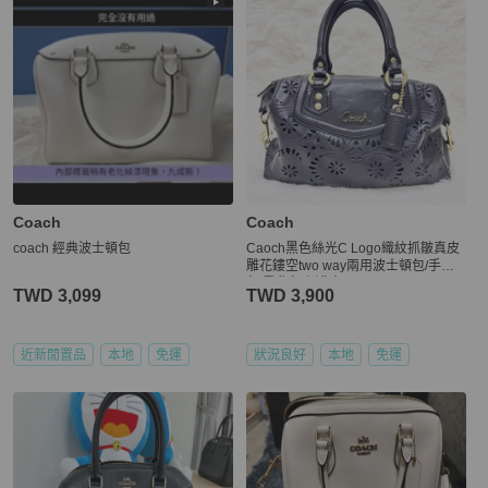
Coach
Coach
coach 經典波士頓包
Caoch黑色絲光C Logo織紋抓皺真皮
雕花鏤空two way兩用波士頓包/手提
包/肩背包/側背包
TWD 3,099
TWD 3,900
近新閒置品
本地
免運
狀況良好
本地
免運