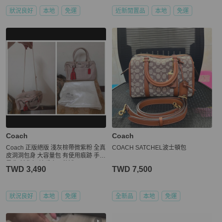
狀況良好
本地
免運
近新閒置品
本地
免運
Coach
Coach
Coach 正版絕版 淺灰棕帶微紫粉 全真
COACH SATCHEL波士頓包
皮洞洞包身 大容量包 有使用痕跡 手提
肩背 斜背包 請看商品敘述
TWD 3,490
TWD 7,500
狀況良好
本地
免運
全新品
本地
免運