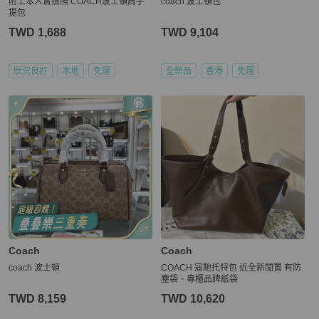
附上本人實揹照 COACH波士頓肩手
coach 波士頓包
提包
TWD 1,688
TWD 9,104
狀況良好
本地
免運
全新品
香港
免運
Coach
Coach
coach 波士頓
COACH 寇馳托特包 近全新閒置 有防
塵袋、專櫃品牌紙袋
TWD 8,159
TWD 10,620