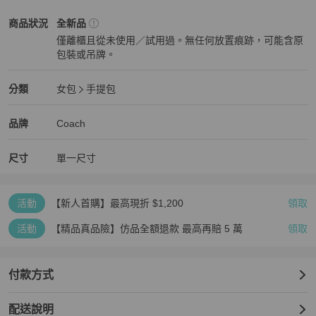
Coach
女包
商品狀態與細節
商品狀況
全新品
僅離櫃且從未使用／試用過。無任何放置痕跡，可能含原
包裝或吊牌。
全新品
Coach
女包
分類資訊
分類
女包
手提包
女包
/
手提包
推薦
Coach
Coach
精品
推薦清單
女包
品牌介紹
品牌
Coach
尺寸
單一尺寸
活動
【新人首購】最高現折 $1,200
領取
活動
【精品真品險】仿品全額退款 最高再賠 5 萬
領取
付款方式
配送說明