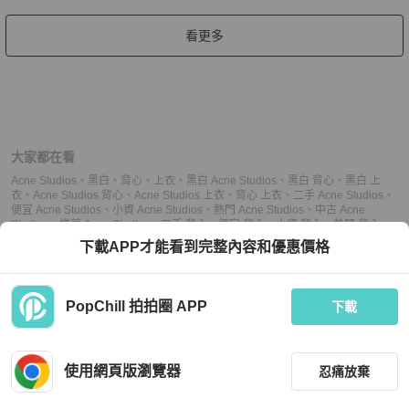
看更多
大家都在看
Acne Studios
、
黑白
、
背心
、
上衣
、
黑白 Acne Studios
、
黑白 背心
、
黑白 上
衣
、
Acne Studios 背心
、
Acne Studios 上衣
、
背心 上衣
、
二手 Acne Studios
、
便宜 Acne Studios
、
小資 Acne Studios
、
熱門 Acne Studios
、
中古 Acne
Studios
、
推薦 Acne Studios
、
二手 背心
、
便宜 背心
、
小資 背心
、
熱門 背心
、
中古 背心
、
推薦 背心
、
二手 上衣
、
便宜 上衣
、
小資 上衣
、
熱門 上衣
、
中古 上
下載APP才能看到完整內容和優惠價格
衣
、
推薦 上衣
PopChill 拍拍圈 APP
下載
上架
使用網頁版瀏覽器
忍痛放棄