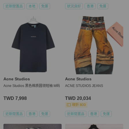
近新閒置品
本地
免運
狀況良好
香港
免運
Acne Studios
Acne Studios
Acne Studios 黑色棉质圆领短袖 M码
ACNE STUDIOS JEANS
TWD 7,998
TWD 20,034
現折 800
近新閒置品
香港
免運
近新閒置品
香港
免運