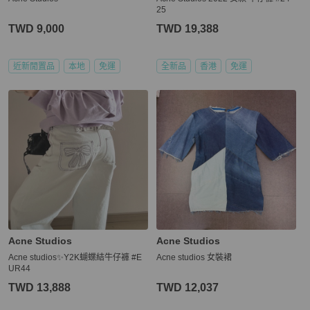
25
TWD 9,000
TWD 19,388
近新閒置品
本地
免運
全新品
香港
免運
Acne Studios
Acne Studios
Acne studios✨Y2K蝴蝶結牛仔褲 #E
Acne studios 女裝裙
UR44
TWD 13,888
TWD 12,037