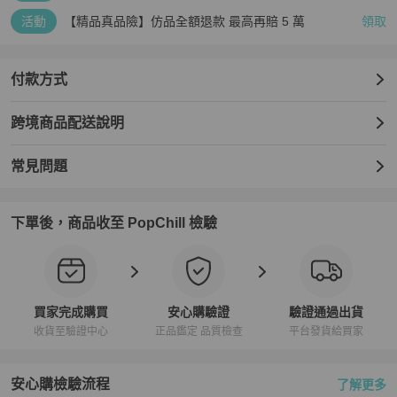
活動
【精品真品險】仿品全額退款 最高再賠 5 萬
領取
付款方式
跨境商品配送說明
常見問題
下單後，商品收至 PopChill 檢驗
買家完成購買
安心購驗證
驗證通過出貨
收貨至驗證中心
正品鑑定 品質檢查
平台發貨給買家
安心購檢驗流程
了解更多