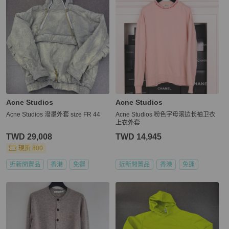
Acne Studios
Acne Studios
Acne Studios 潑墨外套 size FR 44
Acne Studios 粉色字母滚边长袖卫衣
上衣外套
TWD 29,008
TWD 14,945
現折 800
近新閒置品
香港
免運
近新閒置品
香港
免運