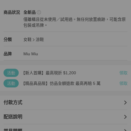
如果是二手品售出不退

Miu Miu
女鞋
商品狀態與細節
商品狀況
全新品
僅離櫃且從未使用／試用過。無任何放置痕跡，可能含原
下單前請先確認好尺寸唷
包裝或吊牌。
全新品
Miu Miu
女鞋
分類資訊
分類
女鞋
涼鞋
女鞋
/
涼鞋
推薦
Miu Miu
Miu Miu
精品
推薦清單
女鞋
品牌介紹
品牌
Miu Miu
活動
【新人首購】最高現折 $1,200
領取
活動
【精品真品險】仿品全額退款 最高再賠 5 萬
領取
付款方式
配送說明