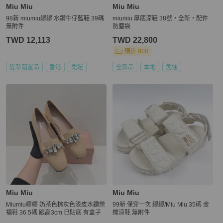
Miu Miu
Miu Miu
98新 miumiu繆繆 水鑽牛仔藍鞋 39碼
miumiu 厚底涼鞋 38號，全新，配件
無附件
防塵袋
TWD 12,113
TWD 22,800
現折 800
近新閒置品
香港
免運
全新品
本地
免運
Miu Miu
Miu Miu
Miumiu繆繆 奶茶色棕灰色漆皮水鑽樂
99新 僅穿一次 繆繆/Miu Miu 35碼 金
福鞋 36.5碼 跟高3cm 已貼底 有盒子
標涼鞋 無附件