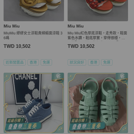
Miu Miu
Miu Miu
MiuMiu 繆繆女士涼鞋貴婦緞面涼鞋 3
Miu Miu紅色厚底涼鞋，走秀款，鞋面
6碼
紫色水鑽，鞋底厚實，穿得很穩，夏
天搭配裙子褲子都很亮眼～36碼
TWD 10,502
TWD 10,502
近新閒置品
香港
免運
狀況良好
香港
免運