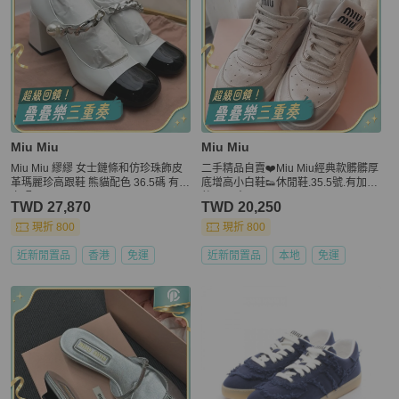
Miu Miu
Miu Miu
Miu Miu 繆繆 女士鏈條和仿珍珠飾皮
二手精品自賣❤️Miu Miu經典款髒髒厚
革瑪麗珍高跟鞋 熊貓配色 36.5碼 有其
底增高小白鞋👟休閒鞋.35.5號.有加鞋
它碼
墊36可穿
TWD 27,870
TWD 20,250
現折 800
現折 800
近新閒置品
香港
免運
近新閒置品
本地
免運