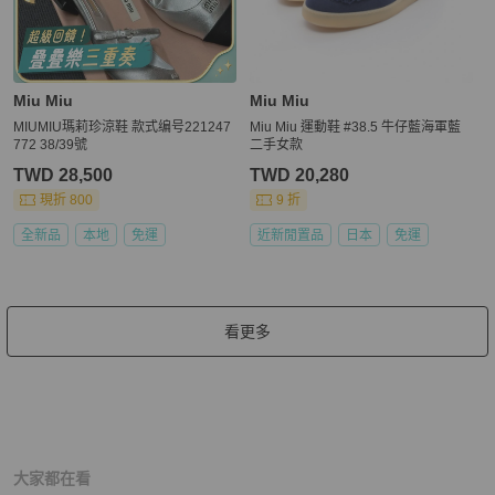
Miu Miu
Miu Miu
MIUMIU瑪莉珍涼鞋 款式编号221247
Miu Miu 運動鞋 #38.5 牛仔藍海軍藍
772 38/39號
二手女款
TWD 28,500
TWD 20,280
現折 800
9 折
全新品
本地
免運
近新閒置品
日本
免運
看更多
大家都在看