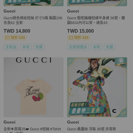
Gucci
Gucci
Gucci綠色條紋短袖 尺寸S碼 胸圍106
Gucci 粗呢編織短裙半身裙 36號，腰
衣長62 全新
圍66以內可以穿，裙長43
TWD 14,800
TWD 15,000
現折 499
現折 499
全新品
本地
免運
近新閒置品
本地
免運
Gucci
Gucci
全新🌟肩寬35❤️ Gucci #短袖 #Tshirt
Gucci 桑蠶絲 洋裝 36號 非常新