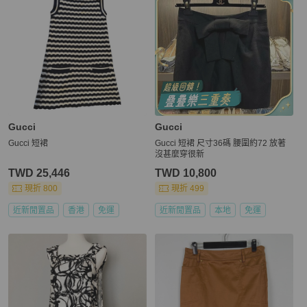
Gucci
Gucci
Gucci 短裙
Gucci 短裙 尺寸36碼 腰圍約72 放著
沒甚麼穿很新
TWD 25,446
TWD 10,800
現折 800
現折 499
近新閒置品
香港
免運
近新閒置品
本地
免運