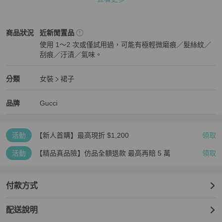
支持零卡分期  歡迎詢問

如果是二手品售出不退

Gucci
女裝
商品狀態與細節
商品狀況
近新閒置品
使用 1～2 次或僅試用過，可能有極輕微磨痕／髮絲紋／
下單前請先確認好尺寸唷
刮痕／汙漬／氣味。
近新閒置品
Gucci
女裝
分類資訊
分類
女裝
裙子
女裝
/
裙子
推薦
Gucci
Gucci
精品
推薦清單
女裝
品牌介紹
品牌
Gucci
活動
【新人首購】最高現折 $1,200
領取
活動
【精品真品險】仿品全額退款 最高再賠 5 萬
領取
付款方式
配送說明