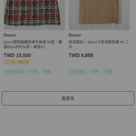
Gucci
Gucci
Gucci粗呢編織短裙半身裙 36號，腰
莉亞精品♡ Gucci卡其流蘇短裙 40 二
圍66以內可以穿，裙長43
手
TWD 15,500
TWD 6,888
安心購折抵
近新閒置品
本地
免運
狀況良好
本地
免運
看更多