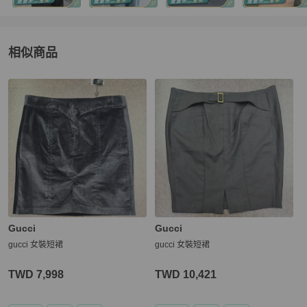
相似商品
更多相似
Gucci
女裝
推薦精品
Gucci
Gucci
gucci 女裝短裙
gucci 女裝短裙
TWD 7,998
TWD 10,421