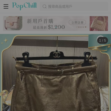
搜尋商品或用戶
1
/
5