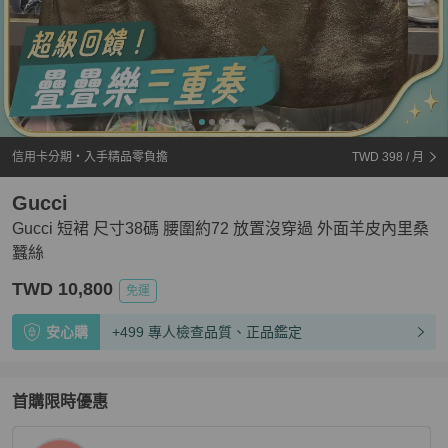
信用卡分期・入手精品零負擔
TWD 398
/ 月
Gucci
Gucci 短裙 尺寸38碼 腰圍約72 放置沒穿過 外面羊皮內里桑
蠶絲
TWD 10,800
免運
安心購
+499 專人檢查品質、正品鑑定
首購限時優惠