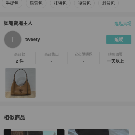
更多
Tod's
女包
相似商品推薦
手提包
肩背包
托特包
後背包
斜背包
認識賣場主人
逛逛賣場
PopChill 拍拍圈嚴選賣家
tweety
介紹
T
tweety
追蹤
商品數
商品售出
安心購通過
聊聊回覆
2 件
-
-
一天以上
相似商品
更多相似
Tod's
女包
推薦精品