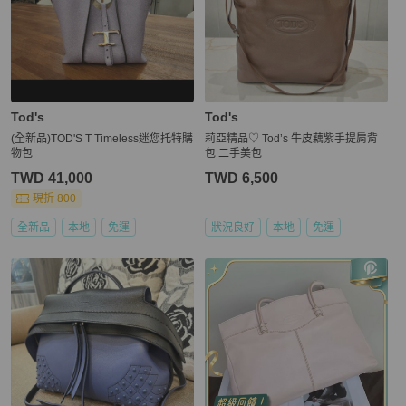
Tod's
Tod's
(全新品)TOD'S T Timeless迷您托特購
莉亞精品♡ Tod’s 牛皮藕紫手提肩背
物包
包 二手美包
TWD 41,000
TWD 6,500
現折 800
全新品
本地
免運
狀況良好
本地
免運