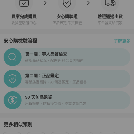
買家完成購買
安心購驗證
驗證通過出貨
收貨至驗證中心
正品鑑定 品質檢查
平台發貨給買家
安心購檢驗流程
了解更多
PopChill拍拍圈正品驗證、安心購檢驗流程介紹
第一關：專人品質檢查
確認商品狀況、配件等 符合頁面描述
第二關：正品鑑定
專業鑑定團隊、AI 儀器鑑定、正品證書
90 天仿品退貨
出貨錄影、防掉換封條、雙重防護包裝
更多相似類別