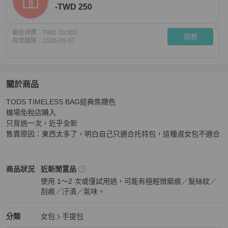
-TWD 250
最低消費：
TWD 20,000
領券
有效期限：
2026-09-07
關於商品
關於
TODS TIMELESS BAG經典焦糖色

TODS TIMELESS BAG
商品詳情與購買須知
機場免稅店購入

只背過一次，近乎全新

售賣原因：東西太多了，明白自己只適合托特包，這種淑女包不適合
Tod's
女包
商品狀態與細節
商品狀況
近新閒置品
使用 1～2 次或僅試用過，可能有極輕微磨痕／髮絲紋／
刮痕／汙漬／氣味。
近新閒置品
Tod's
女包
分類資訊
分類
女包
手提包
女包
/
手提包
推薦