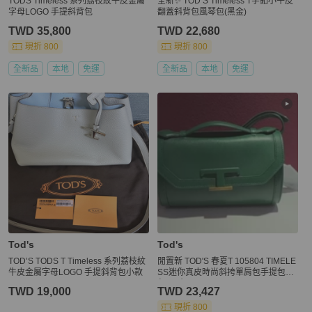
TODS Timeless 系列荔枝紋牛皮金屬
全新✨ TOD’S Timeless T字釦小牛皮
字母LOGO 手提斜背包
翻蓋斜背包風琴包(黑金)
TWD 35,800
TWD 22,680
現折 800
現折 800
全新品
本地
免運
全新品
本地
免運
Tod's
Tod's
TOD’S TODS T Timeless 系列荔枝紋
閒置新 TOD'S 春夏T 105804 TIMELE
牛皮金屬字母LOGO 手提斜背包小款
SS迷你真皮時尚斜挎單肩包手提包女
包 尺寸22x9x14cm。
TWD 19,000
TWD 23,427
現折 800