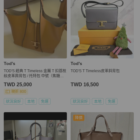
Tod's
Tod's
TOD'S 經典 T Timeless 金屬 T 扣荔枝
TOD'S T Timeless皮革斜背包
紋皮革肩背包 / 托特包 中號（焦糖棕 /
可放A4）⁠
TWD 25,000
TWD 16,500
現折 800
狀況良好
本地
免運
狀況良好
本地
免運
降價