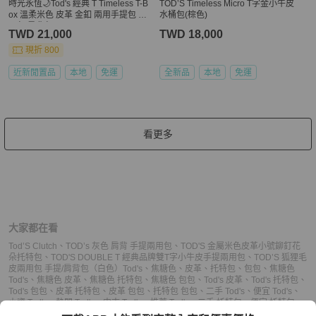
時光永恆🌙Tod's 經典 T Timeless T-B
TOD’S Timeless Micro T字金小牛皮
ox 溫柔米色 皮革 金釦 兩用手提包 腋
水桶包(棕色)
下包 肩背包
TWD 21,000
TWD 18,000
現折 800
近新閒置品
本地
免運
全新品
本地
免運
看更多
大家都在看
Tod’S Clutch
、
TOD’s 灰色 肩背 手提兩用包
、
TOD'S 金屬米色皮革小號鉚釘花
朵托特包
、
TOD'S DOUBLE T 經典品牌雙T字小牛皮手提兩用包
、
TOD’S 狐狸毛
皮兩用包 手提/肩背包（白色）
Tod's
、
焦糖色
、
皮革
、
托特包
、
包包
、
焦糖色
Tod's
、
焦糖色 皮革
、
焦糖色 托特包
、
焦糖色 包包
、
Tod's 皮革
、
Tod's 托特包
、
Tod's 包包
、
皮革 托特包
、
皮革 包包
、
托特包 包包
、
二手 Tod's
、
便宜 Tod's
、
小資 Tod's
、
熱門 Tod's
、
中古 Tod's
、
推薦 Tod's
、
二手 托特包
、
便宜 托特包
、
小資 托特包
、
熱門 托特包
、
中古 托特包
、
推薦 托特包
、
二手 包包
、
便宜 包