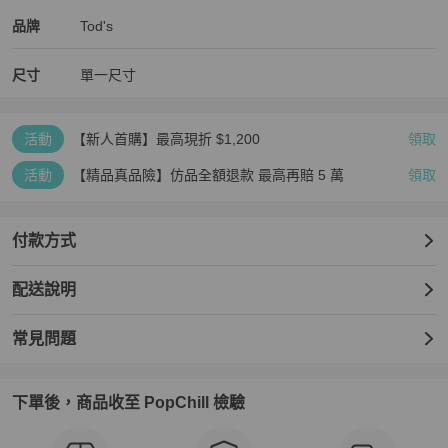
Tod's
Tod's
精品
推薦清單
女包
品牌介紹
品牌
Tod's
尺寸
單一尺寸
活動
【新人首購】最高現折 $1,200
領取
活動
【精品真品險】仿品全額退款 最高再賠 5 萬
領取
付款方式
配送說明
常見問題
下單後，商品收至 PopChill 檢驗