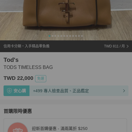
信用卡分期・入手精品零負擔
TWD 811
/ 月
Tod's
TODS TIMELESS BAG
TWD 22,000
免運
安心購
+499 專人檢查品質、正品鑑定
首購限時優惠
迎新首購優惠 - 滿兩萬折 $250