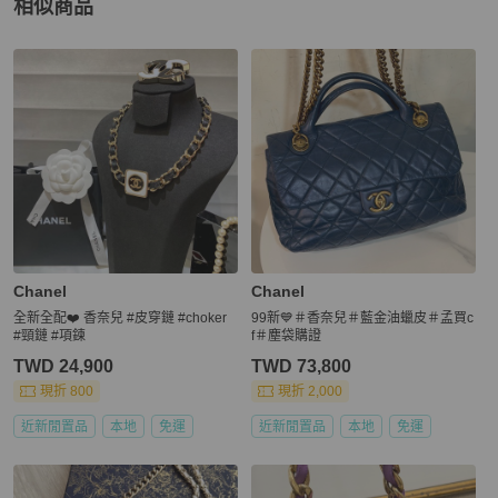
相似商品
更多相似
Chanel
女士配件
推薦精品
Chanel
Chanel
全新全配❤️ 香奈兒 #皮穿鏈 #choker
99新💙＃香奈兒＃藍金油蠟皮＃孟買c
#頸鏈 #項鍊
f＃塵袋購證
TWD 24,900
TWD 73,800
現折 800
現折 2,000
近新閒置品
本地
免運
近新閒置品
本地
免運