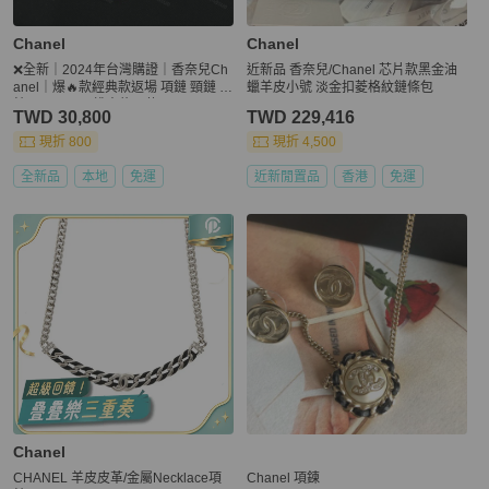
Chanel
Chanel
❌全新｜2024年台灣購證｜香奈兒Ch
近新品 香奈兒/Chanel 芯片款黑金油
anel｜爆🔥款經典款返場 項鏈 頸鏈 項
蠟羊皮小號 淡金扣菱格紋鏈條包
鍊 choker GD權志龍同款
TWD 30,800
TWD 229,416
現折 800
現折 4,500
全新品
本地
免運
近新閒置品
香港
免運
Chanel
CHANEL 羊皮皮革/金屬Necklace項
Chanel 項鍊