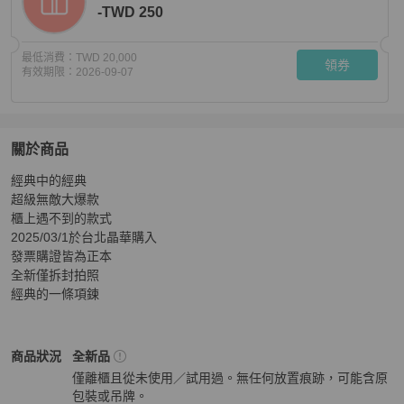
-TWD 250
最低消費：
TWD 20,000
領券
有效期限：
2026-09-07
關於商品
關於
經典中的經典 

香奈兒經典皮穿鏈choker台灣購證
商品詳情與購買須知
超級無敵大爆款

櫃上遇不到的款式

2025/03/1於台北晶華購入 

發票購證皆為正本 

全新僅拆封拍照 

經典的一條項鍊
Chanel
女士配件
商品狀態與細節
商品狀況
全新品
僅離櫃且從未使用／試用過。無任何放置痕跡，可能含原
包裝或吊牌。