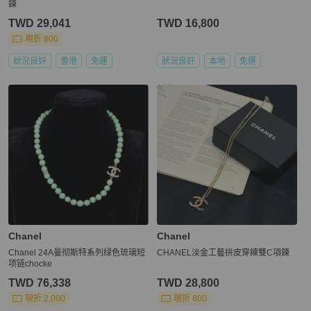
鍊
TWD 29,041
TWD 16,800
現折 800
狀況良好
香港
免運
狀況良好
本地
免運
Chanel
Chanel
Chanel 24A曼彻斯特系列绿色琉璃短
CHANEL淡金工藝拚皮穿練雙C項鍊
项链chocke
TWD 76,338
TWD 28,800
現折 2,000
現折 800