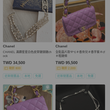
Chanel
Chanel
CHANEL 滿鑽星星白色皮穿鏈頸鏈ch
全配晶片款💜🫧＃香奈兒＃香芋紫＃cf
ock
＃粗鏈條
TWD 34,500
TWD 95,500
現折 800
現折 2,000
近新閒置品
本地
免運
近新閒置品
本地
免運