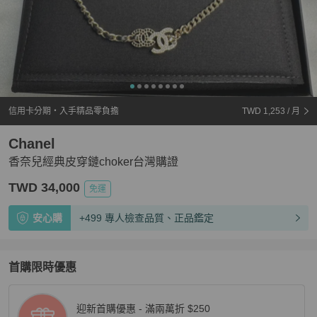
信用卡分期・入手精品零負擔
TWD 1,253
/ 月
Chanel
香奈兒經典皮穿鏈choker台灣購證
TWD 34,000
免運
安心購
+499 專人檢查品質、正品鑑定
首購限時優惠
迎新首購優惠 - 滿兩萬折 $250