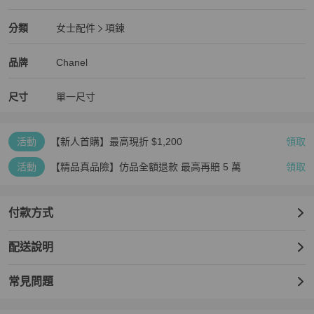
全新品
Chanel
女士配件
分類資訊
分類
女士配件
項鍊
女士配件
/
項鍊
推薦
Chanel
Chanel
精品
推薦清單
女士配件
品牌介紹
品牌
Chanel
尺寸
單一尺寸
活動
【新人首購】最高現折 $1,200
領取
活動
【精品真品險】仿品全額退款 最高再賠 5 萬
領取
付款方式
配送說明
常見問題