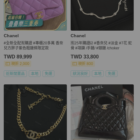
Chanel
Chanel
#全新全配🈶購證 #專櫃20多萬 香奈
🈶25年購證☑️ #香奈兒 #淡金 #7花 蛇
兒方胖子紫色粗鏈條限定款
骨 #項鍊 /手鏈/ #頸鏈 /choker
TWD 89,999
TWD 33,800
現折 2,000
現折 800
近新閒置品
本地
免運
狀況良好
本地
免運