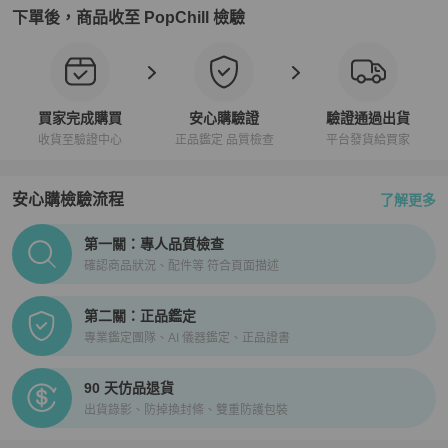
下單後，商品收至 PopChill 檢驗
買家完成購買
安心購驗證
驗證通過出貨
收貨至驗證中心
正品鑑定 品質檢查
平台發貨給買家
安心購檢驗流程
了解更多
PopChill拍拍圈正品驗證、安心購檢驗流程介紹
第一關：專人品質檢查
確認商品狀況、配件等 符合頁面描述
第二關：正品鑑定
專業鑑定團隊、AI 儀器鑑定、正品證書
90 天仿品退貨
出貨錄影、防掉換封條、雙重防護包裝