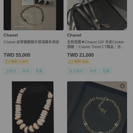
Chanel
Chanel
Chanel 皮穿鏈腰鏈手環項鍊多用途
全新閒置🌟Chanel 22P 羊皮Choker
頸鏈 ｜Classic Trend CT精品｜台北
東區實體
TWD 55,000
TWD 21,000
現折 2,000
現折 800
全新品
本地
免運
狀況良好
本地
免運