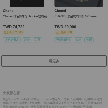
Chanel
Chanel
Chanel 白色仿象牙chocker短项链
CHANEL 淡金鏈X白琺瑯 Choker
TWD 74,722
TWD 29,900
現折 2,000
現折 800
近新閒置品
香港
免運
近新閒置品
本地
免運
看更多
大家都在看
❌全新｜2025年4月台灣購證｜Chanel香奈兒｜爆款 五花項鍊 5花項鍊 舌骨鏈
頸鏈 choker 淡金色 淺金 銀色
、
🈶25年購證☑️ #香奈兒 #淡金 #7花 蛇骨 #項鍊 /
手鏈/ #頸鏈 /choker
、
大全配🈶️購證🔥香奈兒淡金7花蛇骨項鍊/手鏈/頸