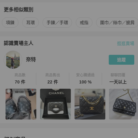
更多相似類別
更多
Chanel
女士配件
相似商品推薦
項鍊
耳環
手鍊／手環
戒指
圍巾／絲巾／披肩
認識賣場主人
逛逛賣場
PopChill 拍拍圈嚴選賣家
奈特
介紹
奈特
追蹤
商品數
商品售出
安心購通過
聊聊回覆
70 件
22 件
100 %
一天以上