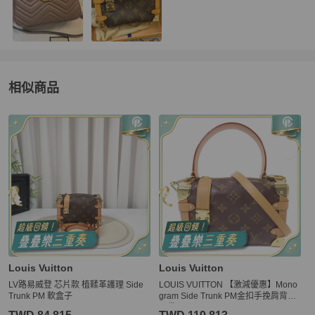
相似商品
更多相似
Louis Vuitton
女包
推薦精品
Louis Vuitton
Louis Vuitton
LV路易威登 芯片款 植鞣革護理 Side
LOUIS VUITTON 【激減優惠】Mono
Trunk PM 軟盒子
gram Side Trunk PM金扣手挽肩背兩
用袋