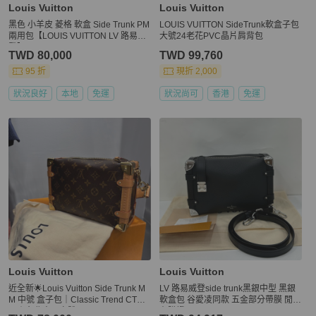
Louis Vuitton
Louis Vuitton
黑色 小羊皮 菱格 軟盒 Side Trunk PM
LOUIS VUITTON SideTrunk軟盒子包
兩用包【LOUIS VUITTON LV 路易威
大號24老花PVC晶片肩背包
登】 M83030
TWD 80,000
TWD 99,760
95 折
現折 2,000
狀況良好
本地
免運
狀況尚可
香港
免運
Louis Vuitton
Louis Vuitton
近全新🌟Louis Vuitton Side Trunk M
LV 路易威登side trunk黑銀中型 黑銀
M 中號 盒子包｜Classic Trend CT精
軟盒包 谷愛凌同款 五金部分帶膜 閒置
品｜台北東區實體
有購證