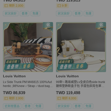
TWD 84,815
TWD 119,813
現折 2,000
9 折
狀況良好
香港
免運
狀況良好
香港
免運
Louis Vuitton
Louis Vuitton
Lv Side Trunk PM M46815 100%Aut
99新✨路易威登Lv全皮白色side trunk
hentic ,98%new ✅Strap ✅dust bag
鏈條墜飾軟盒子包 手提包斜背包單肩
✅box
包 芯片款 金色五金 ❤️正品保障
TWD 86,839
TWD 119,498
現折 2,000
現折 8,000
近新閒置品
香港
免運
狀況良好
香港
免運