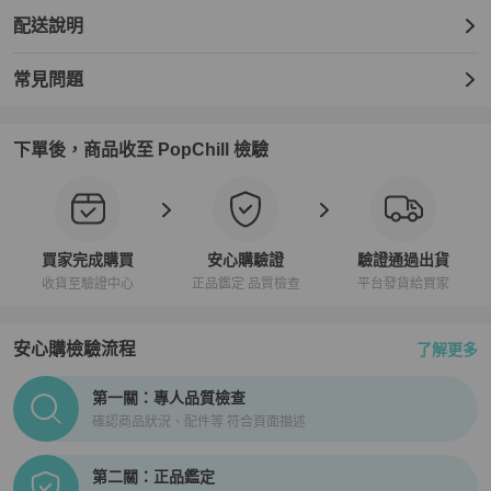
配送說明
常見問題
下單後，商品收至 PopChill 檢驗
買家完成購買
安心購驗證
驗證通過出貨
收貨至驗證中心
正品鑑定 品質檢查
平台發貨給買家
安心購檢驗流程
了解更多
PopChill拍拍圈正品驗證、安心購檢驗流程介紹
第一關：專人品質檢查
確認商品狀況、配件等 符合頁面描述
第二關：正品鑑定