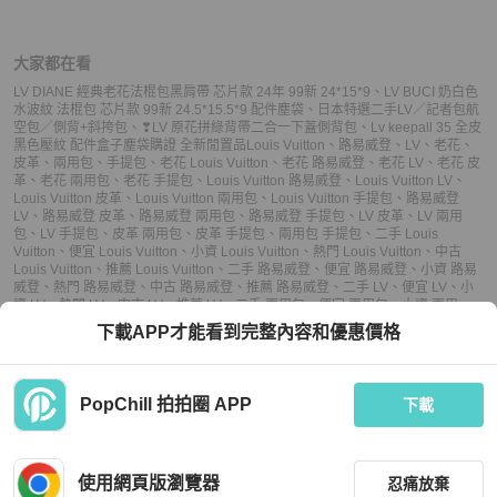
大家都在看
LV DIANE 經典老花法棍包黑肩帶 芯片款 24年 99新 24*15*9
、
LV BUCI 奶白色
水波紋 法棍包 芯片款 99新 24.5*15.5*9 配件塵袋
、
日本特選二手LV／記者包航
空包／側背+斜挎包
、
❣LV 原花拼綠背帶二合一下蓋側背包
、
Lv keepall 35 全皮
黑色壓紋 配件盒子塵袋購證 全新閒置品
Louis Vuitton
、
路易威登
、
LV
、
老花
、
皮革
、
兩用包
、
手提包
、
老花 Louis Vuitton
、
老花 路易威登
、
老花 LV
、
老花 皮
革
、
老花 兩用包
、
老花 手提包
、
Louis Vuitton 路易威登
、
Louis Vuitton LV
、
Louis Vuitton 皮革
、
Louis Vuitton 兩用包
、
Louis Vuitton 手提包
、
路易威登
LV
、
路易威登 皮革
、
路易威登 兩用包
、
路易威登 手提包
、
LV 皮革
、
LV 兩用
包
、
LV 手提包
、
皮革 兩用包
、
皮革 手提包
、
兩用包 手提包
、
二手 Louis
Vuitton
、
便宜 Louis Vuitton
、
小資 Louis Vuitton
、
熱門 Louis Vuitton
、
中古
Louis Vuitton
、
推薦 Louis Vuitton
、
二手 路易威登
、
便宜 路易威登
、
小資 路易
威登
、
熱門 路易威登
、
中古 路易威登
、
推薦 路易威登
、
二手 LV
、
便宜 LV
、
小
資 LV
、
熱門 LV
、
中古 LV
、
推薦 LV
、
二手 兩用包
、
便宜 兩用包
、
小資 兩用
包
、
熱門 兩用包
、
中古 兩用包
、
推薦 兩用包
、
二手 手提包
、
便宜 手提包
、
小資
下載APP才能看到完整內容和優惠價格
手提包
、
熱門 手提包
、
中古 手提包
、
推薦 手提包
PopChill 拍拍圈 APP
下載
上架
使用網頁版瀏覽器
忍痛放棄