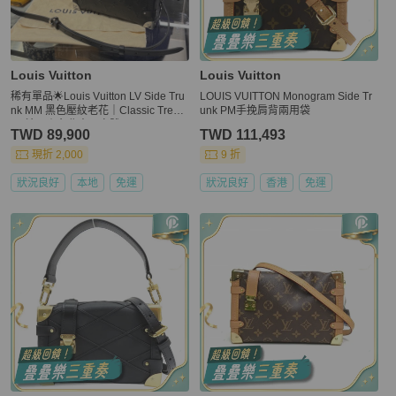
Louis Vuitton
Louis Vuitton
稀有單品🌟Louis Vuitton LV Side Tru
LOUIS VUITTON Monogram Side Tr
nk MM 黑色壓紋老花｜Classic Trend
unk PM手挽肩背兩用袋
CT精品｜台北東區實體
TWD 89,900
TWD 111,493
現折 2,000
9 折
狀況良好
本地
免運
狀況良好
香港
免運