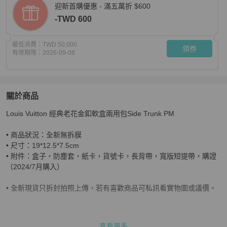
迎新首購優惠 - 滿五萬折 $600
-TWD 600
最低消費：
TWD 50,000
領券
有效期限：
2026-09-08
關於商品
關於
Louis Vuitton 經典老花金釦軟盒兩用包Side Trunk PM 

Louis Vuitton 經典老花金釦軟盒兩用包 Side TrunkPM
• 商品狀況：全新無拆膜

• 尺寸：19*12.5*7.5cm

• 附件：盒子，防塵套，紙卡，貨號卡，長背帶，寬版短提帶，購證
（2024/7月購入）

• 全新現貨只拆封拍照上傳，若有喜歡商品可私訊看實物圖或議價。

查看更多