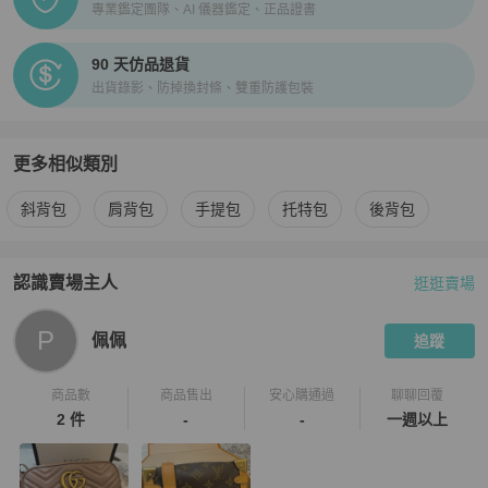
專業鑑定團隊、AI 儀器鑑定、正品證書
90 天仿品退貨
出貨錄影、防掉換封條、雙重防護包裝
更多相似類別
更多
Louis Vuitton
女包
相似商品推薦
斜背包
肩背包
手提包
托特包
後背包
認識賣場主人
逛逛賣場
PopChill 拍拍圈嚴選賣家
佩佩
介紹
P
佩佩
追蹤
商品數
商品售出
安心購通過
聊聊回覆
2 件
-
-
一週以上