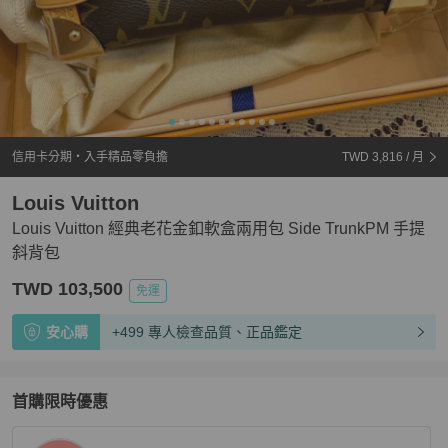
信用卡分期・入手精品零負擔
TWD 3,816
/ 月
Louis Vuitton
Louis Vuitton 經典老花金釦軟盒兩用包 Side TrunkPM 手提
斜背包
TWD 103,500
免運
安心購
+499 專人檢查品質、正品鑑定
首購限時優惠