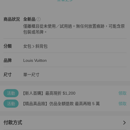
#LV  #兩用包  #斜背包 #手提包
Louis Vuitton
女包
商品狀態與細節
商品狀況
全新品
僅離櫃且從未使用／試用過。無任何放置痕跡，可能含原
包裝或吊牌。
全新品
Louis Vuitton
女包
分類資訊
分類
女包
斜背包
女包
/
斜背包
推薦
Louis Vuitton
Louis Vuitton
精品
推薦清單
女包
品牌介紹
品牌
Louis Vuitton
尺寸
單一尺寸
活動
【新人首購】最高現折 $1,200
領取
活動
【精品真品險】仿品全額退款 最高再賠 5 萬
領取
付款方式