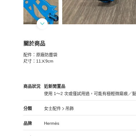
關於商品
關於
配件：原廠防塵袋

HERMES 愛馬仕 Paddock Cheval Bag Cha
尺寸：11ㄨ9cm
Hermès
女士配件
商品狀態與細節
商品狀況
近新閒置品
使用 1～2 次或僅試用過，可能有極輕微磨痕／
近新閒置品
Hermès
女士配件
分類資訊
分類
女士配件
吊飾
女士配件
/
吊飾
推薦
Hermès
Hermès
精品
推薦清單
女士配件
品牌介紹
品牌
Hermès