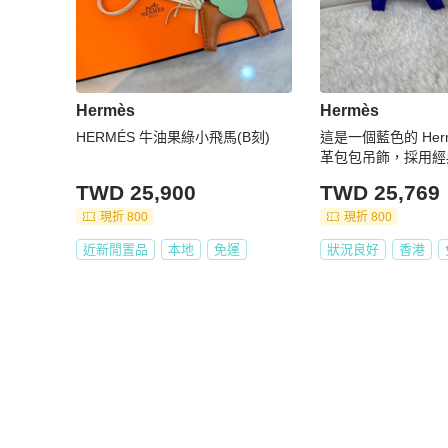
Hermès
Hermès
HERMÉS 牛油果綠小飛馬(B刻)
這是一個藍色的 Hermè
革包包吊飾，採用經
計，配有深藍色馬身
TWD 25,900
TWD 25,769
和尾巴，以及褐色馬
現折 800
現折 800
近新閒置品
本地
免運
狀況良好
香港