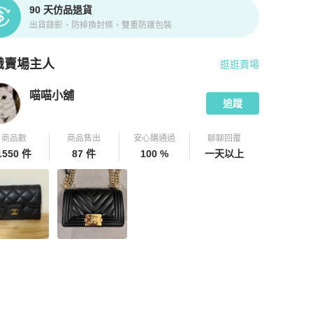
90 天仿品退貨
出貨錄影、防掉換封條、雙重防護包裝
識賣場主人
逛逛賣場
pChill 拍拍圈嚴選賣家
喵喵小舖
介紹
喵喵小舖
追蹤
商品數
商品售出
安心購通過
聊聊回覆
1550 件
87 件
100 %
一天以上