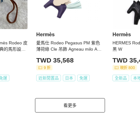
Hermès
Hermès
s Rodeo 皮
愛馬仕 Rodeo Pegasus PM 紫色
HERMES Rod
典的馬形設
薄荷綠 Cle 吊飾 Agneau milo Agn
黑 W
、淺藍色鬃毛
eau milo / Swift 皮革 紫色 綠色 米
TWD 35,568
TWD 35,
鞍
色
9 折
現折 800
免運
近新閒置品
日本
免運
全新品
本
看更多