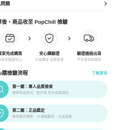
見問題
後，商品收至 PopChill 檢驗
買家完成購買
安心購驗證
驗證通過出貨
收貨至驗證中心
正品鑑定 品質檢查
平台發貨給買家
心購檢驗流程
了解更多
pChill拍拍圈正品驗證、安心購檢驗流程介紹
第一關：專人品質檢查
確認商品狀況、配件等 符合頁面描述
第二關：正品鑑定
專業鑑定團隊、AI 儀器鑑定、正品證書