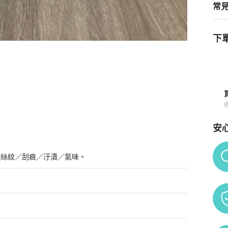
常
下單
rm 藍色 皮革 縷空 馬頭
商品詳情與購買須知
安
Po
髮絲紋／刮痕／汙漬／氣味。