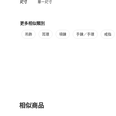
尺寸
單一尺寸
更多相似類別
更多
Hermès
女士配件
相似商品推薦
吊飾
耳環
項鍊
手鍊／手環
戒指
相似商品
更多相似
Hermès
女士配件
推薦精品