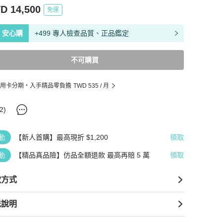
D 14,500
免運
安心購
+499 專人檢查品質、正品鑑定
不可購買
用卡分期・入手精品零負擔
TWD 535
/ 月
2
)
動
【新人首購】最高現折 $1,200
領取
動
【精品真品險】仿品全額退款 最高再賠 5 萬
領取
款方式
送說明