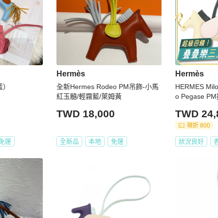
Hermès
Hermès
藍）
全新Hermes Rodeo PM吊飾-小馬
HERMES Mil
紅玉髓/輕霧藍/萊姆黃
o Pegase PM
es/Mauve Syl
TWD 18,000
TWD 24,
現折 800
免運
全新品
本地
免運
狀況良好