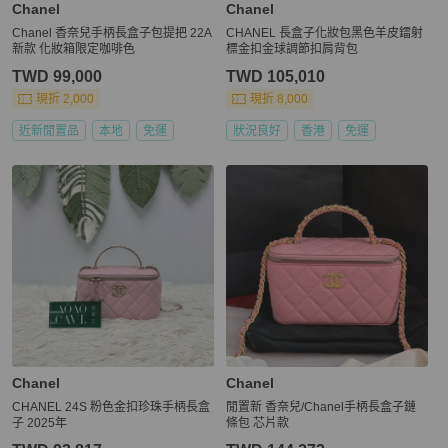
Chanel
Chanel
Chanel 香奈兒手柄長盒子包提把 22A
CHANEL 長盒子化妝包黑色羊皮鐳射
新款 化妝箱限定咖啡色
標金扣金球調節扣肩背包
TWD 99,000
TWD 105,010
現折 2,000
現折 8,000
近新閒置品
本地
免運
狀況良好
香港
免運
Chanel
Chanel
CHANEL 24S 粉色金扣珍珠手柄長盒
閒置新 香奈兒/Chanel手柄長盒子鏈
子 2025年
條包 芯片款