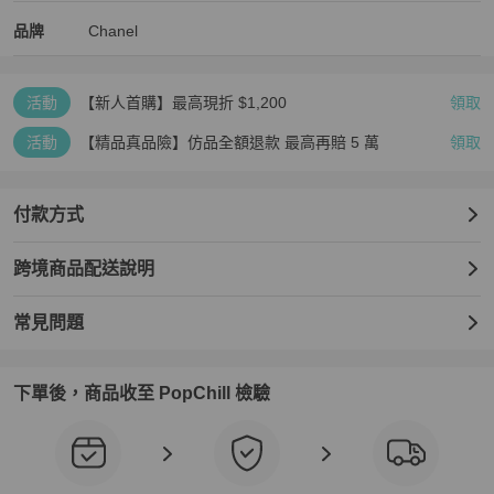
Chanel
Chanel
精品
推薦清單
女包
品牌介紹
品牌
Chanel
活動
【新人首購】最高現折 $1,200
領取
活動
【精品真品險】仿品全額退款 最高再賠 5 萬
領取
付款方式
跨境商品配送說明
常見問題
下單後，商品收至 PopChill 檢驗