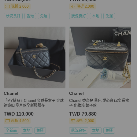
現折 2,000
現折 2,000
狀況良好
香港
免運
狀況良好
本地
免運
Chanel
Chanel
「MY精品」Chanel 金球長盒子 金球
Chanel 香奈兒 黑色 愛心寶石款 長盒
調節釦 晶片款全新膠膜在
子 化妝箱 鏡子款
TWD 110,000
TWD 79,880
現折 4,500
現折 2,000
全新品
本地
免運
狀況良好
本地
免運