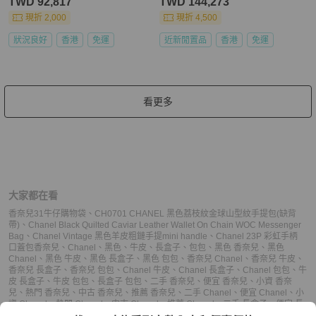
TWD 92,817
TWD 144,273
現折 2,000
現折 4,500
狀況良好
香港
免運
近新閒置品
香港
免運
看更多
大家都在看
香奈兒31牛仔購物袋
、
CH0701 CHANEL 黑色荔枝紋金球山型紋手提包(缺背
帶)
、
Chanel Black Quilted Caviar Leather Wallet On Chain WOC Messenger
Bag
、
Chanel Vintage 黑色羊皮粗鏈手提mini handle
、
Chanel 23P 彩虹手柄
口蓋包
香奈兒
、
Chanel
、
黑色
、
牛皮
、
長盒子
、
包包
、
黑色 香奈兒
、
黑色
Chanel
、
黑色 牛皮
、
黑色 長盒子
、
黑色 包包
、
香奈兒 Chanel
、
香奈兒 牛皮
、
香奈兒 長盒子
、
香奈兒 包包
、
Chanel 牛皮
、
Chanel 長盒子
、
Chanel 包包
、
牛
皮 長盒子
、
牛皮 包包
、
長盒子 包包
、
二手 香奈兒
、
便宜 香奈兒
、
小資 香奈
兒
、
熱門 香奈兒
、
中古 香奈兒
、
推薦 香奈兒
、
二手 Chanel
、
便宜 Chanel
、
小
資 Chanel
、
熱門 Chanel
、
中古 Chanel
、
推薦 Chanel
、
二手 長盒子
、
便宜 長
盒子
、
小資 長盒子
、
熱門 長盒子
、
中古 長盒子
、
推薦 長盒子
、
二手 包包
、
便宜