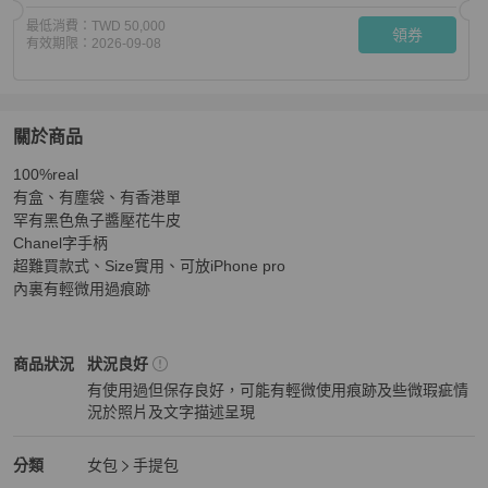
最低消費：
TWD 50,000
領券
有效期限：
2026-09-08
關於商品
關於
100%real

Chanel 新款長盒子
商品詳情與購買須知
有盒、有塵袋、有香港單

罕有黑色魚子醬壓花牛皮

Chanel字手柄

超難買款式、Size實用、可放iPhone pro

內裏有輕微用過痕跡
Chanel
女包
商品狀態與細節
商品狀況
狀況良好
有使用過但保存良好，可能有輕微使用痕跡及些微瑕疵情
況於照片及文字描述呈現
狀況良好
Chanel
女包
分類資訊
分類
女包
手提包
女包
/
手提包
推薦