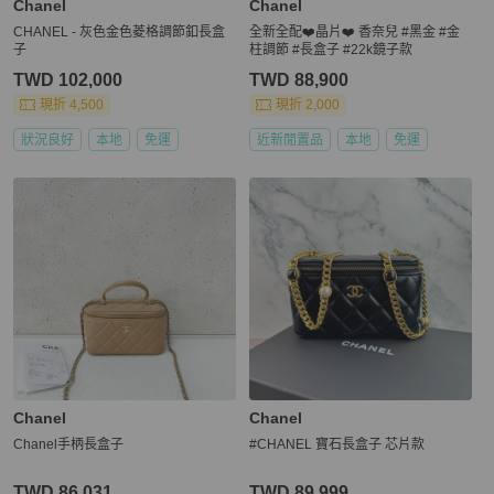
Chanel
Chanel
CHANEL - 灰色金色菱格調節釦長盒
全新全配❤️晶片❤️ 香奈兒 #黑金 #金
子
柱調節 #長盒子 #22k鏡子款
TWD 102,000
TWD 88,900
現折 4,500
現折 2,000
狀況良好
本地
免運
近新閒置品
本地
免運
Chanel
Chanel
Chanel手柄長盒子
#CHANEL 寶石長盒子 芯片款
TWD 86,031
TWD 89,999