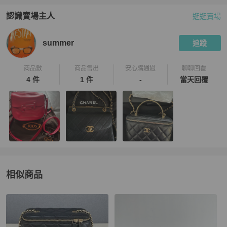
認識賣場主人
逛逛賣場
PopChill 拍拍圈嚴選賣家
summer
介紹
summer
追蹤
商品數
商品售出
安心購通過
聊聊回覆
4 件
1 件
-
當天回覆
相似商品
更多相似
Chanel
女包
推薦精品