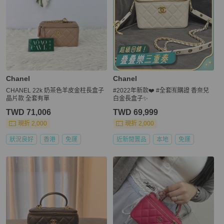
Chanel
Chanel
CHANEL 22k 奶茶色羊皮金柱長盒子
#2022年新款❤️ #全套🈶購證 香奈兒
晶片款 全套有單
白金長盒子✨
TWD 71,006
TWD 69,999
現折 2,000
現折 2,000
狀況良好
香港
免運
近新閒置品
本地
免運