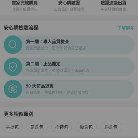
買家完成購買
安心購驗證
驗證通過出貨
收貨至驗證中心
正品鑑定 品質檢查
平台發貨給買家
安心購檢驗流程
了解更多
PopChill拍拍圈正品驗證、安心購檢驗流程介紹
第一關：專人品質檢查
確認商品狀況、配件等 符合頁面描述
第二關：正品鑑定
專業鑑定團隊、AI 儀器鑑定、正品證書
90 天仿品退貨
出貨錄影、防掉換封條、雙重防護包裝
更多相似類別
更多
Chanel
女包
相似商品推薦
手提包
肩背包
托特包
後背包
斜背包