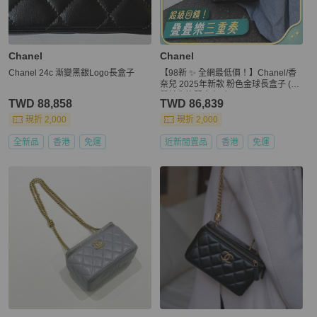
Chanel
Chanel
Chanel 24c 漸變黑銀Logo長盒子
【98新 ✨ 全網最低價！】Chanel/香
奈兒 2025年新款 粉色金球長盒子 (下
單前先詢問庫存❗️❗️）
TWD 88,858
TWD 86,839
現折 2,000
現折 2,000
全新品
香港
免運
近新閒置品
香港
免運