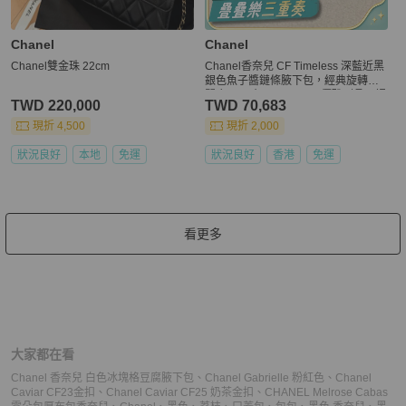
Chanel
Chanel
Chanel雙金珠 22cm
Chanel香奈兒 CF Timeless 深藍近黑
銀色魚子醬鏈條腋下包，經典旋轉扣
開合，尺寸 28x20 cm。優雅到骨子裡
TWD 220,000
TWD 70,683
的經典，穿越時光的美物。可組合長
短雙鏈背法，絕版難求巨難找。帶卡
現折 4,500
現折 2,000
原始成色感人，把握現貨，18開。
狀況良好
本地
免運
狀況良好
香港
免運
看更多
大家都在看
Chanel 香奈兒 白色冰塊格豆腐腋下包
、
Chanel Gabrielle 粉紅色
、
Chanel
Caviar CF23金扣
、
Chanel Caviar CF25 奶茶金扣
、
CHANEL Melrose Cabas