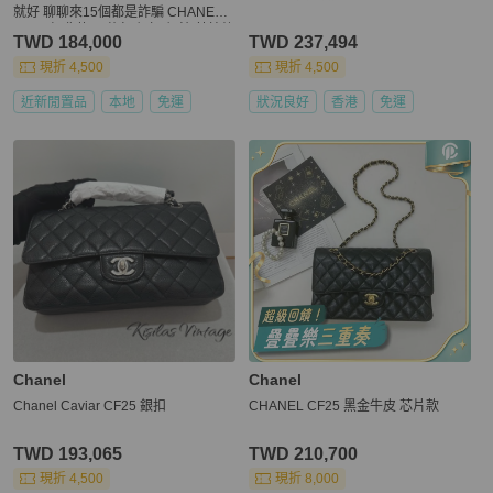
就好 聊聊來15個都是詐騙 CHANEL
CF25 經典款 口蓋包 銀扣 銀鍊 荔枝紋
TWD 184,000
TWD 237,494
法國 保卡26開頭
現折 4,500
現折 4,500
近新閒置品
本地
免運
狀況良好
香港
免運
Chanel
Chanel
Chanel Caviar CF25 銀扣
CHANEL CF25 黑金牛皮 芯片款
TWD 193,065
TWD 210,700
現折 4,500
現折 8,000