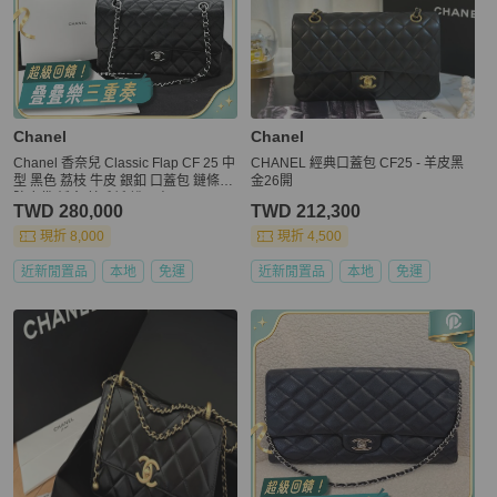
Chanel
Chanel
Chanel 香奈兒 Classic Flap CF 25 中
CHANEL 經典口蓋包 CF25 - 羊皮黑
型 黑色 荔枝 牛皮 銀釦 口蓋包 鏈條包
金26開
防塵袋/紙盒/羊毛氈/說明書
TWD 280,000
TWD 212,300
現折 8,000
現折 4,500
近新閒置品
本地
免運
近新閒置品
本地
免運