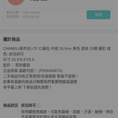
最低消費：
TWD 50,000
領券
有效期限：
2026-09-06
關於商品
關於
CHANEL(香奈兒) CF 口蓋包 中號 25.5cm 黑色 荔枝 25開 銀扣 成
CHANEL(香奈兒) CF 口蓋包 中號 25.5cm 黑色 荔枝 25
色: 狀況尚可 

尺寸:25.5*6.5*15.5 

配件： 原防塵袋 

正品保真,喜歡可拍！ (P205944674)

二手商品均有正常使用/存放痕跡 售後不退換！

如果有喜歡的商品可聯繫我們看實物圖或議價 

多平臺上架 下單前請先詢問！
Chanel
女包
商品狀態與細節
商品狀況
狀況尚可
有明顯使用痕跡，可能有磨痕、刮痕、汙漬、破損、保存
不良等情況於照片及文字描述呈現