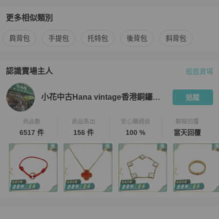
更多相似類別
更多
Chanel
女包
相似商品推薦
肩背包
手提包
托特包
後背包
斜背包
認識賣場主人
逛逛賣場
PopChill 拍拍圈嚴選賣家
小花中古Hana vintage香港銅鑼灣店
小花中古Hana vintage香港銅鑼灣店
追蹤
商品數
商品售出
安心購通過
聊聊回覆
6517 件
156 件
100 %
當天回覆