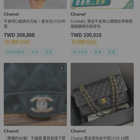
Chanel
Chanel
不會吧💥經典天花板！香奈兒CF25中
CHANEL 黑色牛皮革23開銀扣季節款
號
縫線鏈條包肩背包
TWD 308,888
TWD 105,010
現折 4,500
現折 8,000
近新閒置品
本地
免運
狀況良好
香港
免運
Chanel
Chanel
（專櫃約40萬）不議價 要買直接下標
Chanel 黑金荔枝皮中號CF25 28開