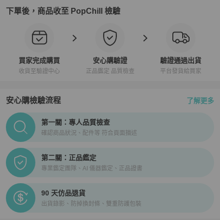
下單後，商品收至 PopChill 檢驗
買家完成購買
安心購驗證
驗證通過出貨
收貨至驗證中心
正品鑑定 品質檢查
平台發貨給買家
安心購檢驗流程
了解更多
PopChill拍拍圈正品驗證、安心購檢驗流程介紹
第一關：專人品質檢查
確認商品狀況、配件等 符合頁面描述
第二關：正品鑑定
專業鑑定團隊、AI 儀器鑑定、正品證書
90 天仿品退貨
出貨錄影、防掉換封條、雙重防護包裝