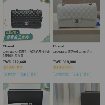
Chanel
Chanel
CHANEL CF口蓋包中號黑色荔枝牛皮
CHANEL白銀荔枝皮CF25/晶片
22開銀扣肩背包
TWD 212,448
TWD 318,000
現折 8,000
現折 4,500
狀況良好
香港
免運
近新閒置品
本地
免運