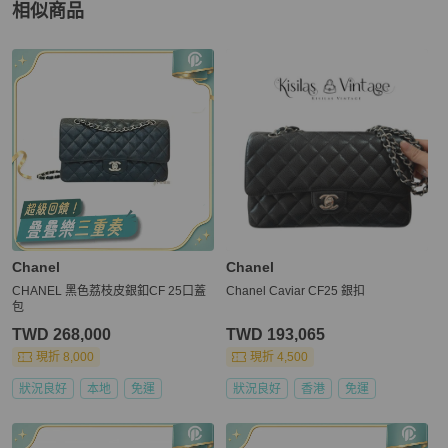
相似商品
更多相似
Chanel
女包
推薦精品
Chanel
Chanel
CHANEL 黑色荔枝皮銀釦CF 25口蓋
Chanel Caviar CF25 銀扣
包
TWD 268,000
TWD 193,065
現折 8,000
現折 4,500
狀況良好
本地
免運
狀況良好
香港
免運