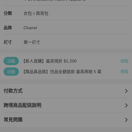
狀況尚可
Chanel
女包
分類資訊
分類
女包
肩背包
女包
/
肩背包
推薦
Chanel
Chanel
精品
推薦清單
女包
品牌介紹
品牌
Chanel
尺寸
單一尺寸
活動
【新人首購】最高現折 $1,200
領取
活動
【精品真品險】仿品全額退款 最高再賠 5 萬
領取
付款方式
跨境商品配送說明
常見問題