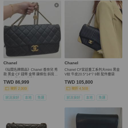
更多相似
Chanel
女包
推薦精品
Chanel
Chanel
《仙闆名牌精品》Chanel 香奈兒 秀
Chanel CF宮廷重工系列大mini 黑金
款 黑金 CF 錢幣 金幣 鍊條包 斜背包
V紋 牛皮20.5*14*7 9新 配件塵袋
側背包 肩背包 手提包
TWD 86,999
TWD 105,800
現折 2,000
現折 4,500
狀況良好
本地
免運
狀況良好
本地
免運