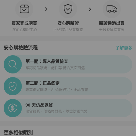
買家完成購買
安心購驗證
驗證通過出貨
收貨至驗證中心
正品鑑定 品質檢查
平台發貨給買家
安心購檢驗流程
了解更多
PopChill拍拍圈正品驗證、安心購檢驗流程介紹
第一關：專人品質檢查
確認商品狀況、配件等 符合頁面描述
第二關：正品鑑定
專業鑑定團隊、AI 儀器鑑定、正品證書
90 天仿品退貨
出貨錄影、防掉換封條、雙重防護包裝
更多相似類別