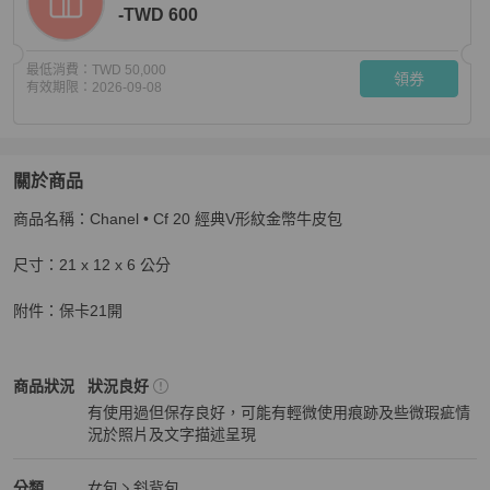
-TWD 600
最低消費：
TWD 50,000
領券
有效期限：
2026-09-08
關於商品
關於
商品名稱：Chanel • Cf 20 經典V形紋金幣牛皮包 

Chanel • Cf 20 經典V形紋金幣牛皮包 部分五金帶原膜
商
尺寸：21 x 12 x 6 公分

附件：保卡21開
Chanel
女包
商品狀態與細節
商品狀況
狀況良好
有使用過但保存良好，可能有輕微使用痕跡及些微瑕疵情
況於照片及文字描述呈現
狀況良好
Chanel
女包
分類資訊
分類
女包
斜背包