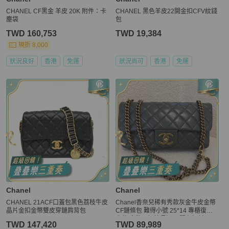
CHANEL CF黑金 羊皮 20K 附件：卡
CHANEL 黑色羊皮22開金扣CFV紋錢
塵袋
包
TWD 160,753
TWD 19,384
現折 8,000
狀況良好
香港
免運
狀況尚可
香港
免運
Chanel
Chanel
CHANEL 21ACF口蓋包黑色荔枝牛皮
Chanel香奈兒稀有秀款灰金牛皮金幣
晶片金扣金幣雙皮穿鏈肩背包
CF鏈條包 難得小號 25*14 專櫃復刻
大熱 金幣可調節長短18開有鐳射。
TWD 147,420
TWD 89,989