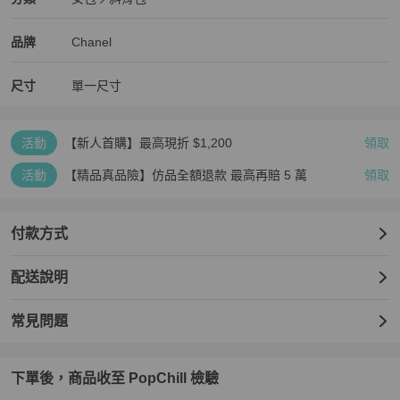
女包
/
斜背包
推薦
Chanel
Chanel
精品
推薦清單
女包
品牌介紹
品牌
Chanel
尺寸
單一尺寸
活動
【新人首購】最高現折 $1,200
領取
活動
【精品真品險】仿品全額退款 最高再賠 5 萬
領取
付款方式
配送說明
常見問題
下單後，商品收至 PopChill 檢驗