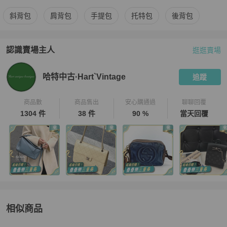
更多
Chanel
女包
相似商品推薦
斜背包
肩背包
手提包
托特包
後背包
認識賣場主人
逛逛賣場
PopChill 拍拍圈嚴選賣家
哈特中古·Hart`Vintage
介紹
哈特中古·Hart`Vintage
追蹤
商品數
商品售出
安心購通過
聊聊回覆
1304 件
38 件
90 %
當天回覆
相似商品