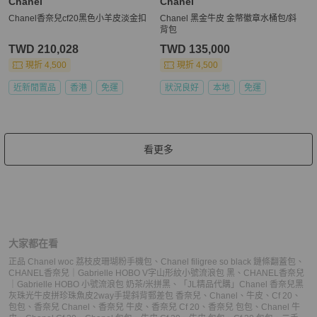
Chanel
Chanel
Chanel香奈兒cf20黑色小羊皮淡金扣
Chanel 黑金牛皮 金幣徽章水桶包/斜
背包
TWD 210,028
TWD 135,000
現折 4,500
現折 4,500
近新閒置品
香港
免運
狀況良好
本地
免運
看更多
大家都在看
正品 Chanel woc 荔枝皮珊瑚粉手機包
、
Chanel filigree so black 鏈條翻蓋包
、
CHANEL香奈兒｜Gabrielle HOBO V字山形紋小號流浪包 黑
、
CHANEL香奈兒
｜Gabrielle HOBO 小號流浪包 奶茶/米拼黑
、
「JL精品代購」Chanel 香奈兒黑
灰珠光牛皮拼珍珠魚皮2way手提斜背郵差包
香奈兒
、
Chanel
、
牛皮
、
Cf 20
、
包包
、
香奈兒 Chanel
、
香奈兒 牛皮
、
香奈兒 Cf 20
、
香奈兒 包包
、
Chanel 牛