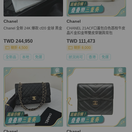
Chanel
Chanel
Chanel 全新 24K 爆款 cf20 金球 黑金
CHANEL 21ACF口蓋包白色荔枝牛皮
晶片金扣金幣雙皮穿鏈肩背包
TWD 244,950
TWD 111,473
現折 4,500
現折 8,000
全新品
本地
免運
狀況尚可
香港
免運
Chanel
Chanel