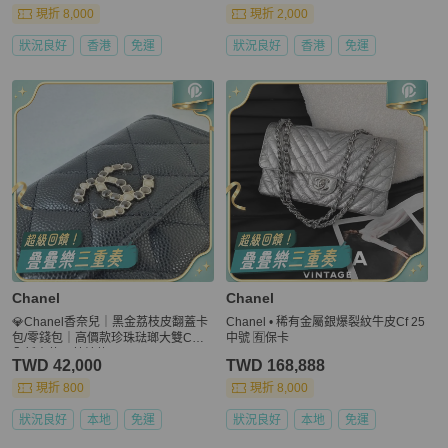
現折 8,000
現折 2,000
狀況良好
香港
免運
狀況良好
香港
免運
Chanel
Chanel
💎Chanel香奈兒｜黑金荔枝皮翻蓋卡
Chanel • 稀有金屬銀爆裂紋牛皮Cf 25
包/零錢包｜高價款珍珠琺瑯大雙C｜
中號 🈶保卡
全新未使用芯片款
TWD 42,000
TWD 168,888
現折 800
現折 8,000
狀況良好
本地
免運
狀況良好
本地
免運