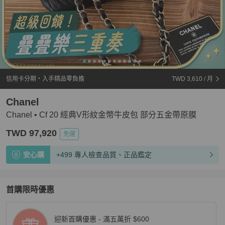
信用卡分期・入手精品零負擔
TWD 3,610
/ 月
Chanel
Chanel • Cf 20 經典V形紋金幣牛皮包 部分五金帶原膜
TWD 97,920
免運
安心購
+499 專人檢查品質、正品鑑定
首購限時優惠
迎新首購優惠 - 滿五萬折 $600