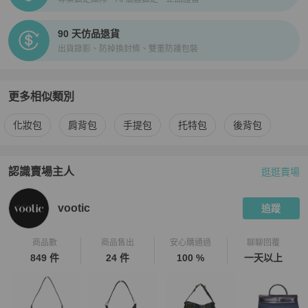
90 天仿品退貨
出貨錄影、防掉換封條、雙重防護包裝
更多相似類別
更多
Celine
女包
相似商品推薦
化妝包
肩背包
手提包
托特包
後背包
認識賣場主人
逛逛賣場
PopChill 拍拍圈嚴選賣家
vootic
介紹
vootic
追蹤
商品數
商品售出
安心購通過
聊聊回覆
849 件
24 件
100 %
一天以上