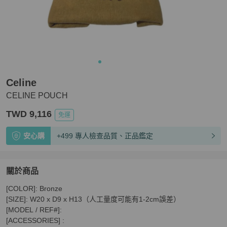
Celine
CELINE POUCH
TWD 9,116
免運
安心購
+499 專人檢查品質、正品鑑定
關於商品
關於
[COLOR]: Bronze

CELINE POUCH
商品詳情與購買須知
[SIZE]: W20 x D9 x H13（人工量度可能有1-2cm誤差）

[MODEL / REF#]:

[ACCESSORIES] :