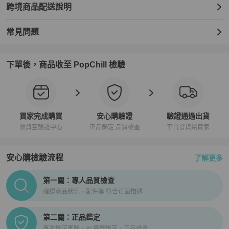
跨境商品配送說明
常見問題
下單後，商品收至 PopChill 檢驗
買家完成購買
安心購驗證
驗證通過出貨
收貨至驗證中心
正品鑑定 品質檢查
平台發貨給買家
安心購檢驗流程
了解更多
PopChill拍拍圈正品驗證、安心購檢驗流程介紹
第一關：專人品質檢查
確認商品狀況、配件等 符合頁面描述
第二關：正品鑑定
專業鑑定團隊、AI 儀器鑑定、正品證書