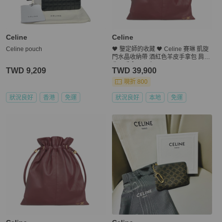
Celine
Celine
Celine pouch
🖤 鑒定師的收藏 🖤 Celine 賽琳 凱旋
門水晶收納帶 酒紅色羊皮手拿包 肩
背・手拿 兩用包 Celine Small Crystal
TWD 9,209
TWD 39,900
Pouch in Lambskin - Syrah
現折 800
狀況良好
香港
免運
狀況良好
本地
免運