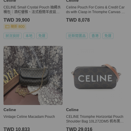
Celine
Celine
CELINE Small Crystal Pouch 抽繩水
Celine Pouch For Coins & Credit Car
桶包｜酒紅優雅、法式極簡羊皮設計
ds with Clasp in Triomphe Canvas S
｜KÉSH 凱仕精品
chwarz
TWD 39,900
TWD 8,078
現折 800
狀況良好
本地
免運
近新閒置品
香港
免運
Celine
Celine
Vintage Celine Macadam Pouch
CELINE Triomphe Horizontal Pouch
Shoulder Bag 10L272DM5 帆布黑色
棕色二手
TWD 10,833
TWD 29,016