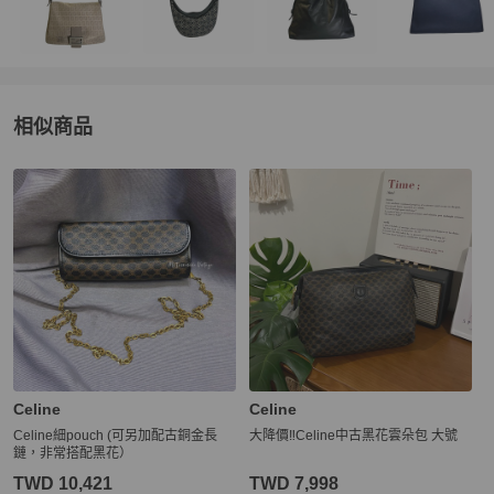
相似商品
更多相似
Celine
女包
推薦精品
Celine
Celine
Celine細pouch (可另加配古銅金長
大降價‼️Celine中古黑花雲朵包 大號
鏈，非常搭配黑花）
TWD 10,421
TWD 7,998