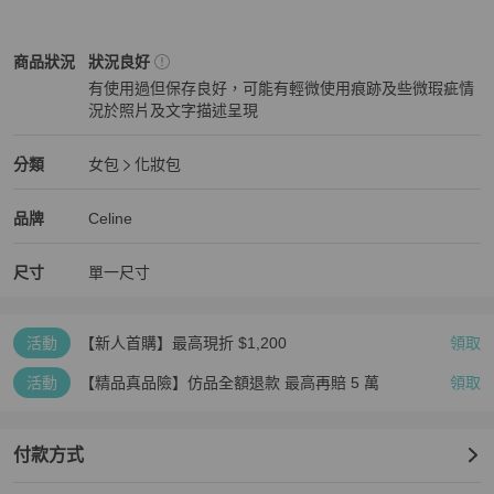
Celine
女包
商品狀態與細節
商品狀況
狀況良好
有使用過但保存良好，可能有輕微使用痕跡及些微瑕疵情
況於照片及文字描述呈現
狀況良好
Celine
女包
分類資訊
分類
女包
化妝包
女包
/
化妝包
推薦
Celine
Celine
精品
推薦清單
女包
品牌介紹
品牌
Celine
尺寸
單一尺寸
活動
【新人首購】最高現折 $1,200
領取
活動
【精品真品險】仿品全額退款 最高再賠 5 萬
領取
付款方式