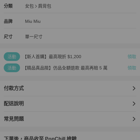
Miu Miu
女包
分類資訊
分類
女包
肩背包
女包
/
肩背包
推薦
Miu Miu
Miu Miu
精品
推薦清單
女包
品牌介紹
品牌
Miu Miu
尺寸
單一尺寸
活動
【新人首購】最高現折 $1,200
領取
活動
【精品真品險】仿品全額退款 最高再賠 5 萬
領取
付款方式
配送說明
常見問題
下單後，商品收至 PopChill 檢驗