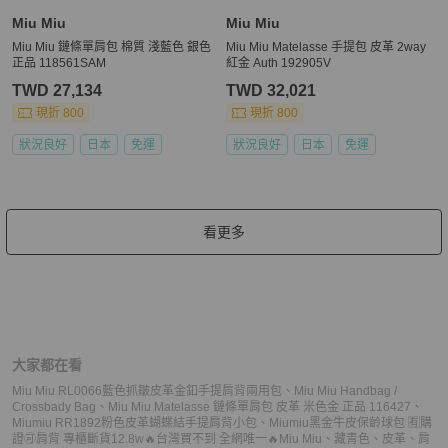
Miu Miu
Miu Miu
Miu Miu 鏈條單肩包 棉質 淺藍色 銀色
Miu Miu Matelasse 手提包 皮革 2way
正品 118561SAM
紅金 Auth 192905V
TWD 27,134
TWD 32,021
現折 800
現折 800
狀況良好
日本
免運
狀況良好
日本
免運
看更多
大家都在看
Miu Miu RL0066藍色抓皺皮革金釦手提肩背兩用包
、
Miu Miu Handbag /
Crossbady Bag
、
Miu Miu Matelasse 鏈條單肩包 皮革 米色金 正品 116427
、
Miumiu RR1892粉色皮革蝴蝶結手提肩背小包
、
Miumiu黑金牛皮保齡球包 🈶購
證🉑肩背 專櫃斷貨12.8w🔥台灣買不到 全網唯一🔥
Miu Miu
、
藏青色
、
皮革
、
肩