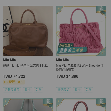
更多相似
Miu Miu
女包
推薦精品
Miu Miu
Miu Miu
繆繆 miumiu 乾邑色 公文包 34*21
Miu Miu 羊皮皮革2 Way Shoulder手
挽肩背兩用袋
TWD 74,722
TWD 14,896
現折 2,000
近新閒置品
香港
免運
狀況良好
香港
免運