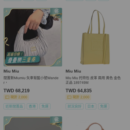
Miu Miu
Miu Miu
閒置新Miumiu 矢車菊藍小號Wande
Miu Miu 托特包 皮革 兩用 黃色 金色
r，
正品 189749M
TWD 68,219
TWD 64,835
現折 2,000
現折 2,000
近新閒置品
香港
免運
狀況良好
日本
免運