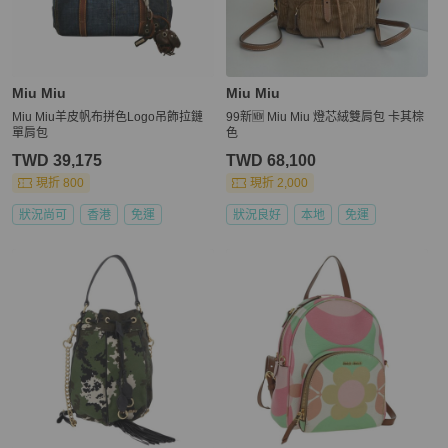
Miu Miu
Miu Miu
Miu Miu羊皮帆布拼色Logo吊飾拉鏈
99新🆕 Miu Miu 燈芯絨雙肩包 卡其棕
單肩包
色
TWD 39,175
TWD 68,100
現折 800
現折 2,000
狀況尚可
香港
免運
狀況良好
本地
免運