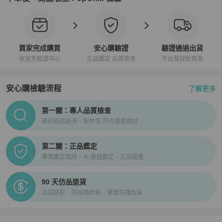
買家完成購買
安心購驗證
驗證通過出貨
收貨至驗證中心
正品鑑定 品質檢查
平台發貨給買家
安心購檢驗流程
了解更多
PopChill拍拍圈正品驗證、安心購檢驗流程介紹
第一關：專人品質檢查
確認商品狀況、配件等 符合頁面描述
第二關：正品鑑定
專業鑑定團隊、AI 儀器鑑定、正品證書
90 天仿品退貨
出貨錄影、防掉換封條、雙重防護包裝