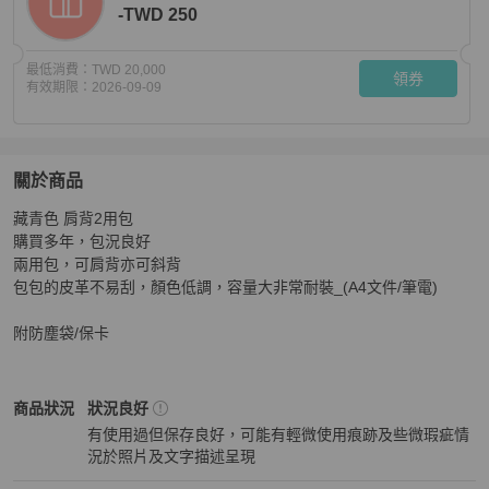
-TWD 250
最低消費：
TWD 20,000
領券
有效期限：
2026-09-09
關於商品
關於
藏青色 肩背2用包

miumiu 肩背兩用包 藏青色
商品詳情與購買須知
購買多年，包況良好

兩用包，可肩背亦可斜背

包包的皮革不易刮，顏色低調，容量大非常耐裝_(A4文件/筆電)

附防塵袋/保卡
Miu Miu
女包
商品狀態與細節
商品狀況
狀況良好
有使用過但保存良好，可能有輕微使用痕跡及些微瑕疵情
況於照片及文字描述呈現
狀況良好