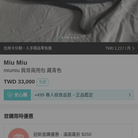
信用卡分期・入手精品零負擔
TWD 1,217
/ 月
Miu Miu
miumiu 肩背兩用包 藏青色
TWD 33,000
免運
安心購
+499 專人檢查品質、正品鑑定
首購限時優惠
迎新首購優惠 - 滿兩萬折 $250