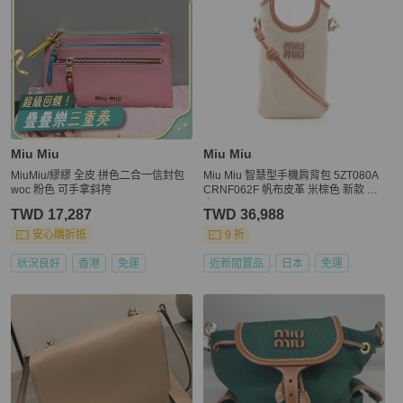
Miu Miu
Miu Miu
MiuMiu/繆繆 全皮 拼色二合一信封包
Miu Miu 智慧型手機肩背包 5ZT080A
woc 粉色 可手拿斜挎
CRNF062F 帆布皮革 米棕色 新款 女
士
TWD 17,287
TWD 36,988
安心購折抵
9 折
狀況良好
香港
免運
近新閒置品
日本
免運