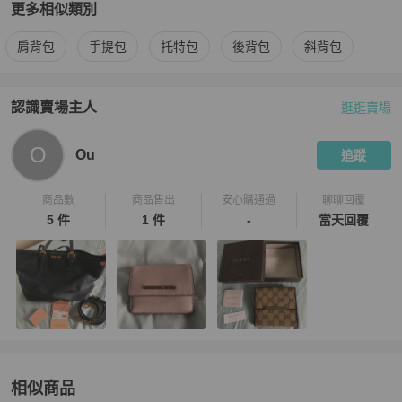
更多相似類別
更多
Miu Miu
女包
相似商品推薦
肩背包
手提包
托特包
後背包
斜背包
認識賣場主人
逛逛賣場
PopChill 拍拍圈嚴選賣家
Ou
介紹
O
Ou
追蹤
商品數
商品售出
安心購通過
聊聊回覆
5 件
1 件
-
當天回覆
相似商品