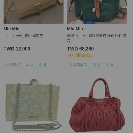
Miu Miu
Miu Miu
miumiu 米色 駝色 斜挎包
99新 Miu Miu繆繆雙肩包 綠色 附件 塵
袋
TWD 12,000
TWD 68,260
現折 2,000
狀況良好
本地
免運
近新閒置品
香港
免運