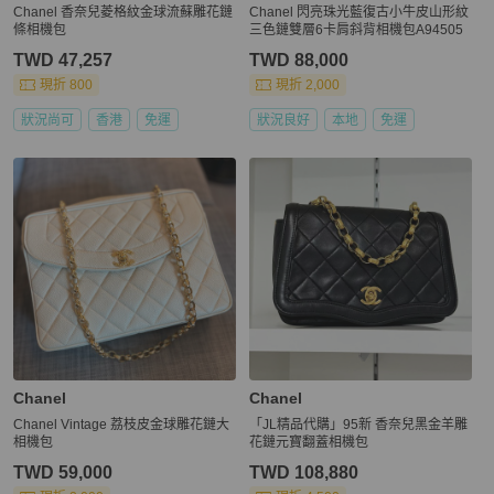
Chanel 香奈兒菱格紋金球流蘇雕花鏈
Chanel 閃亮珠光藍復古小牛皮山形紋
條相機包
三色鏈雙層6卡肩斜背相機包A94505
TWD 47,257
TWD 88,000
現折 800
現折 2,000
狀況尚可
香港
免運
狀況良好
本地
免運
Chanel
Chanel
Chanel Vintage 荔枝皮金球雕花鏈大
「JL精品代購」95新 香奈兒黑金羊雕
相機包
花鏈元寶翻蓋相機包
TWD 59,000
TWD 108,880