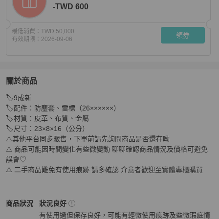
-TWD 600
最低消費：
TWD 50,000
領券
有效期限：
2026-09-06
關於商品
關於
🏷️9成新

Chanel 金鍊復古皮拚色布黃綠藍紅 肩背相機包
商品詳情
🏷️配件：防塵套、雷標（26××××××）

🏷️材質：皮革、布質、金屬

🏷️尺寸：23×8×16（公分）

⚠️其他平台同步販售，下單前請先詢問商品是否還在呦

⚠️ 商品可能因時間變化有些微變動 聊聊確認商品情況及價格可避免
誤會♡

⚠️ 二手商品難免有使用痕跡 請多確認 介意者歡迎至實體專櫃購買
Chanel
女包
商品狀態與細節
商品狀況
狀況良好
有使用過但保存良好，可能有輕微使用痕跡及些微瑕疵情