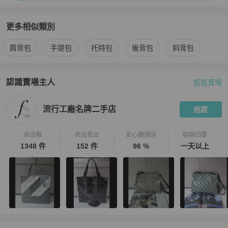
更多相似類別
更多
Chanel
女包
相似商品推薦
肩背包
手提包
托特包
後背包
斜背包
認識賣場主人
逛逛賣場
PopChill 拍拍圈嚴選賣家
流行工廠名牌二手店
介紹
流行工廠名牌二手店
追蹤
商品數
商品售出
安心購通過
聊聊回覆
1348 件
152 件
96 %
一天以上