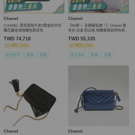
Chanel
Chanel
CHANEL 黑色荔枝牛皮2開金扣中古
【94新 ✨ 全網最低價！】Chanel 香
雕花鏈金球相機包肩背包
奈兒 白金 奶白色 相機單肩斜挎包色
荔枝牛皮 成色很好
TWD 74,718
TWD 55,335
現折 2,000
現折 2,000
狀況尚可
香港
免運
狀況良好
香港
免運
Chanel
Chanel