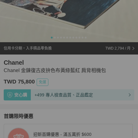
信用卡分期・入手精品零負擔
TWD 2,794
/ 月
Chanel
Chanel 金鍊復古皮拚色布黃綠藍紅 肩背相機包
TWD 75,800
免運
安心購
+499 專人檢查品質、正品鑑定
首購限時優惠
迎新首購優惠 - 滿五萬折 $600