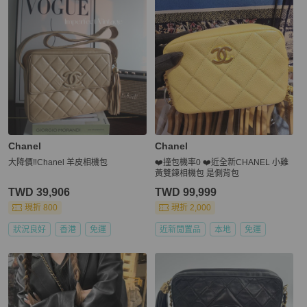
Chanel
Chanel
大降價‼️Chanel 羊皮相機包
❤️撞包機率0 ❤️近全新CHANEL 小雞
黃雙鍊相機包 是側背包
TWD 39,906
TWD 99,999
現折 800
現折 2,000
狀況良好
香港
免運
近新閒置品
本地
免運