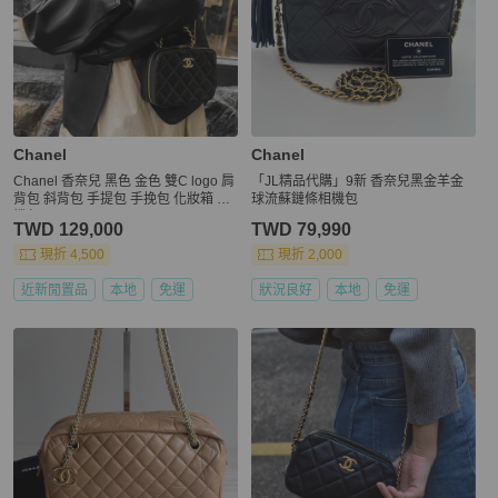
Chanel
Chanel
Chanel 香奈兒 黑色 金色 雙C logo 肩
「JL精品代購」9新 香奈兒黑金羊金
背包 斜背包 手提包 手挽包 化妝箱 相
球流蘇鏈條相機包
機包
TWD 129,000
TWD 79,990
現折 4,500
現折 2,000
近新閒置品
本地
免運
狀況良好
本地
免運