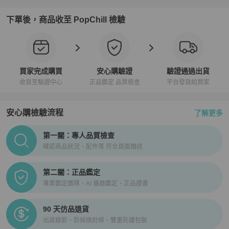
下單後，商品收至 PopChill 檢驗
買家完成購買
安心購驗證
驗證通過出貨
收貨至驗證中心
正品鑑定 品質檢查
平台發貨給買家
安心購檢驗流程
了解更多
PopChill拍拍圈正品驗證、安心購檢驗流程介紹
第一關：專人品質檢查
確認商品狀況、配件等 符合頁面描述
第二關：正品鑑定
專業鑑定團隊、AI 儀器鑑定、正品證書
90 天仿品退貨
出貨錄影、防掉換封條、雙重防護包裝