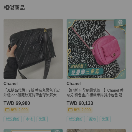
相似商品
更多相似
Chanel
女包
推薦精品
Chanel
Chanel
「JL精品代購」9新 香奈兒黑色羊皮
【97新 ✨ 全網最低價！】Chanel 香
外縫logo菠蘿紋寬肩帶金球流蘇大相
奈兒 粉色金扣 相機單肩斜挎包色 荔枝
機包
牛皮
TWD 69,980
TWD 60,133
現折 2,000
現折 2,000
狀況良好
本地
免運
狀況良好
香港
免運