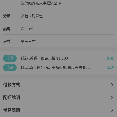
況於照片及文字描述呈現
狀況良好
Chanel
女包
分類資訊
分類
女包
肩背包
女包
/
肩背包
推薦
Chanel
Chanel
精品
推薦清單
女包
品牌介紹
品牌
Chanel
尺寸
單一尺寸
活動
【新人首購】最高現折 $1,200
領取
活動
【精品真品險】仿品全額退款 最高再賠 5 萬
領取
付款方式
配送說明
常見問題