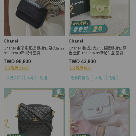
Chanel
Chanel
Chanel 金球 雕花鏈 相機包 荔枝皮 22
Chanel 毛絨拼皮2.55竪版相機包 綠
*6*17cm 9新 配件塵袋
色 金扣 15*13*6 99新配件盒 塵袋 保
卡
TWD 98,800
TWD 43,800
現折 2,000
現折 800
狀況良好
本地
免運
近新閒置品
本地
免運