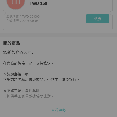
-TWD 150
最低消費：
TWD 10,000
領券
有效期限：
2026-09-05
關於商品
關於
99新 沒穿過 尺寸L

Chrome Hearts 克羅心 mattyboy 短袖 T恤
商品詳情與購
在售商品皆為正品，支持鑑定。

⚠️請勿直接下單

下單前請先私訊確認商品是否仍在，避免誤拍。

🔥不確定尺寸歡迎聊聊

可提供手工測量數據協助比對。

❗️二手商品售出恕不退換

查看更多
請確認清楚再下單，感謝理解！