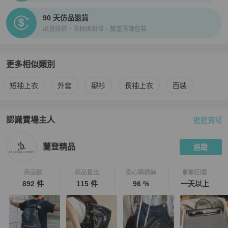
90 天仿品退貨
出貨錄影、防掉換封條、雙重防護包裝
更多相似類別
更多
Chrome Hearts
男裝
相似商品推薦
短袖上衣
外套
襯衫
長袖上衣
西裝
認識賣場主人
逛逛賣場
PopChill 拍拍圈嚴選賣家
蘭登精品
介紹
蘭登精品
追蹤
商品數
商品售出
安心購通過
聊聊回覆
892 件
115 件
96 %
一天以上