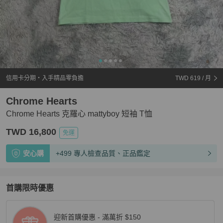
信用卡分期・入手精品零負擔
TWD 619
/ 月
Chrome Hearts
Chrome Hearts 克羅心 mattyboy 短袖 T恤
TWD 16,800
免運
安心購
+499 專人檢查品質、正品鑑定
首購限時優惠
迎新首購優惠 - 滿萬折 $150