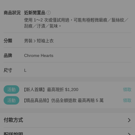
Chrome Hearts
男裝
商品狀態與細節
商品狀況
近新閒置品
使用 1～2 次或僅試用過，可能有極輕微磨痕／髮絲紋／
刮痕／汙漬／氣味。
近新閒置品
Chrome Hearts
男裝
分類資訊
分類
男裝
短袖上衣
男裝
/
短袖上衣
推薦
Chrome Hearts
Chrome Hearts
精品
推薦清單
男裝
品牌介紹
品牌
Chrome Hearts
尺寸
L
活動
【新人首購】最高現折 $1,200
領取
活動
【精品真品險】仿品全額退款 最高再賠 5 萬
領取
付款方式
配送說明