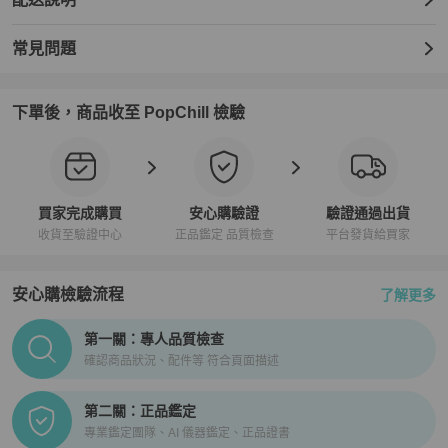
常見問題
下單後，商品收至 PopChill 檢驗
買家完成購買
安心購驗證
驗證通過出貨
收貨至驗證中心
正品鑑定 品質檢查
平台發貨給買家
安心購檢驗流程
了解更多
PopChill拍拍圈正品驗證、安心購檢驗流程介紹
第一關：專人品質檢查
確認商品狀況、配件等 符合頁面描述
第二關：正品鑑定
專業鑑定團隊、AI 儀器鑑定、正品證書