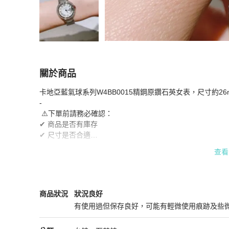
關於商品
關於
卡地亞藍氣球系列W4BB0015精鋼原鑽石英女表，尺寸約2
卡地亞藍氣球系列W4BB0015精鋼原鑽28mm
-

 ⚠️下單前請務必確認：

✔ 商品是否有庫存

✔ 尺寸是否合適

⚠️商品標價不含稅

查看
⚠️ 二手商品售出不退不換
Cartier
女錶
商品狀態與細節
商品狀況
狀況良好
有使用過但保存良好，可能有輕微使用痕跡及些
狀況良好