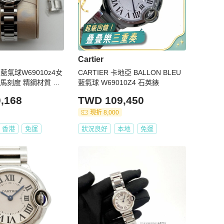
Cartier
r 藍氣球W69010z4女
CARTIER 卡地亞 BALLON BLEU
馬刻度 精鋼材質 表
藍氣球 W69010Z4 石英錶
附件
,168
TWD 109,450
現折 8,000
香港
免運
狀況良好
本地
免運