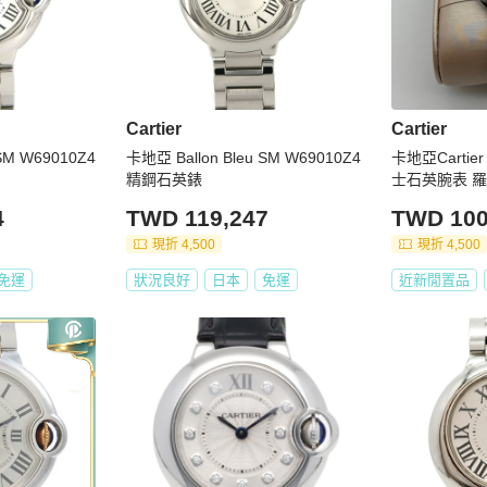
Cartier
Cartier
SM W69010Z4
卡地亞 Ballon Bleu SM W69010Z4
卡地亞Cartie
精鋼石英錶
士石英腕表 羅
徑2825年 🈚
4
TWD 119,247
TWD 100
現折 4,500
現折 4,500
免運
狀況良好
日本
免運
近新閒置品