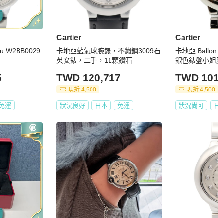
Cartier
Cartier
leu W2BB0029
卡地亞藍氣球腕錶，不鏽鋼3009石
卡地亞 Ballon 
英女錶，二手，11顆鑽石
銀色錶盤小姐
5
TWD 120,717
TWD 101
現折 4,500
現折 4,500
免運
狀況良好
日本
免運
狀況尚可