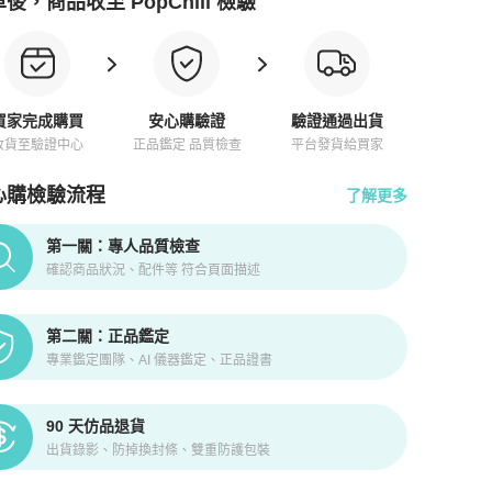
後，商品收至 PopChill 檢驗
買家完成購買
安心購驗證
驗證通過出貨
收貨至驗證中心
正品鑑定 品質檢查
平台發貨給買家
心購檢驗流程
了解更多
pChill拍拍圈正品驗證、安心購檢驗流程介紹
第一關：專人品質檢查
確認商品狀況、配件等 符合頁面描述
第二關：正品鑑定
專業鑑定團隊、AI 儀器鑑定、正品證書
90 天仿品退貨
出貨錄影、防掉換封條、雙重防護包裝