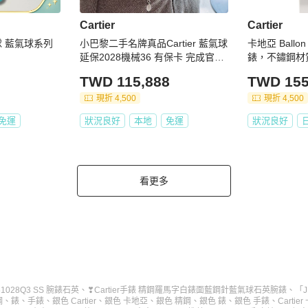
Cartier
Cartier
氣球 藍氣球系列
小巴黎二手名牌真品Cartier 藍氣球
卡地亞 Ballon
延保2028機械36 有保卡 完成官網
錶，不鏽鋼材
登記
E902073
TWD 115,888
TWD 155
現折 4,500
現折 4,500
免運
狀況良好
本地
免運
狀況良好
看更多
W51028Q3 SS 腕錶石英
、
❣Cartier手錶 精鋼羅馬字白錶面藍鋼針藍氣球石英腕錶
、
「J
鋼
、
錶
、
手錶
、
銀色 Cartier
、
銀色 卡地亞
、
銀色 精鋼
、
銀色 錶
、
銀色 手錶
、
Cartie