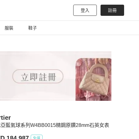
登入
註冊
服裝
鞋子
tier
亞藍氣球系列W4BB0015精鋼原鑽28mm石英女表
D 184,987
免運