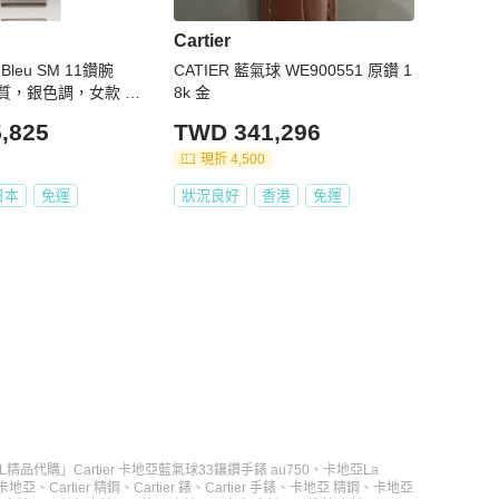
Cartier
 Bleu SM 11鑽腕
CATIER 藍氣球 WE900551 原鑽 1
質，銀色調，女款 W
8k 金
,825
TWD 341,296
現折 4,500
日本
免運
狀況良好
香港
免運
L精品代購」Cartier 卡地亞藍氣球33鑲鑽手錶 au750
、
卡地亞La
r 卡地亞
、
Cartier 精鋼
、
Cartier 錶
、
Cartier 手錶
、
卡地亞 精鋼
、
卡地亞