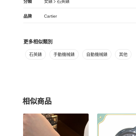
Cartier
女錶
分類資訊
分類
女錶
石英錶
女錶
/
石英錶
推薦
Cartier
Cartier
精品
推薦清單
女錶
品牌介紹
品牌
Cartier
更多相似類別
更多
Cartier
女錶
相似商品推薦
石英錶
手動機械錶
自動機械錶
其他
相似商品
更多相似
Cartier
女錶
推薦精品