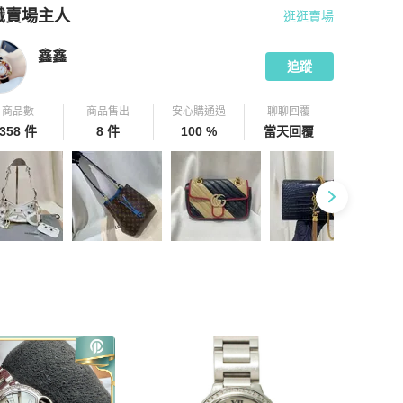
識賣場主人
逛逛賣場
pChill 拍拍圈嚴選賣家
鑫鑫
介紹
鑫鑫
追蹤
商品數
商品售出
安心購通過
聊聊回覆
358 件
8 件
100 %
當天回覆