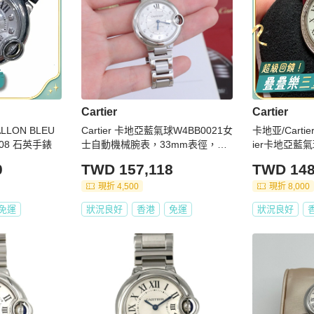
Cartier
Cartier
LLON BLEU
Cartier 卡地亞藍氣球W4BB0021女
卡地亚/Cartier 
008 石英手錶
士自動機械腕表，33mm表徑，配
ier卡地亞藍氣
件盒子
石英 精鋼 28
0
TWD 157,118
TWD 148
現折 4,500
現折 8,000
免運
狀況良好
香港
免運
狀況良好