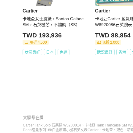
Cartier
Cartier
卡地亞女士腕錶，Santos Galbee
卡地亞Cartier 藍
SM，石英機芯，不鏽鋼（SS），
W6920086石英腕表
黃金（YG），W20012C4。
TWD 193,936
TWD 88,854
現折 4,500
現折 2,000
狀況良好
日本
免運
狀況良好
香港
大家都在看
Cartier Tank Solo 石英錶 W5200014
、
卡地亞 Tank Francaise SM 
Dona鱷魚系列18k白金原鑽小號石英女表
Cartier
、
卡地亞
、
銀色
、
精