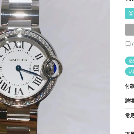
(
活
活
付
跨
常