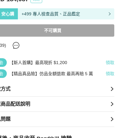
安心購
+499 專人檢查品質、正品鑑定
不可購買
39
)
動
【新人首購】最高現折 $1,200
領取
動
【精品真品險】仿品全額退款 最高再賠 5 萬
領取
款方式
境商品配送說明
見問題