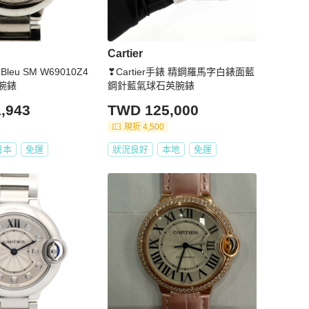
Cartier
Bleu SM W69010Z4
❣Cartier手錶 精鋼羅馬字白錶面藍
腕錶
鋼針藍氣球石英腕錶
,943
TWD 125,000
現折 4,500
日本
免運
狀況良好
本地
免運