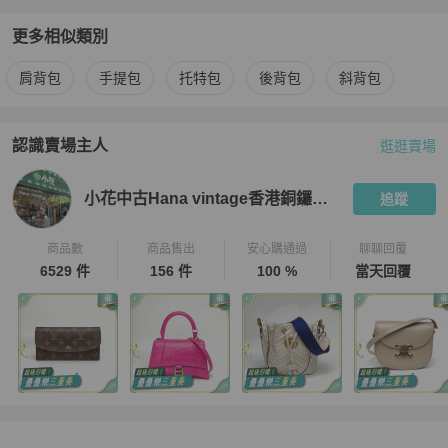
更多相似類別
更多
Louis Vuitton
女包
相似商品推薦
肩背包
手提包
托特包
後背包
斜背包
認識賣場主人
逛逛賣場
PopChill 拍拍圈嚴選賣家
小花中古Hana vintage香港銅鑼灣店
小花中古Hana vintage香港銅鑼灣店
追蹤
商品數
商品售出
安心購通過
聊聊回覆
6529 件
156 件
100 %
當天回覆