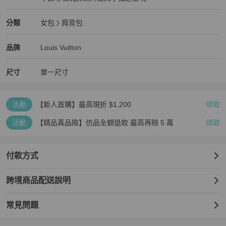
狀況尚可
Louis Vuitton
女包
分類資訊
分類
女包
肩背包
女包
/
肩背包
推薦
Louis Vuitton
Louis Vuitton
精品
推薦清單
女包
品牌介紹
品牌
Louis Vuitton
尺寸
單一尺寸
活動
【新人首購】最高現折 $1,200
領取
活動
【精品真品險】仿品全額退款 最高再賠 5 萬
領取
付款方式
跨境商品配送說明
常見問題