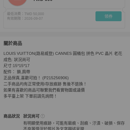
最低消費：
TWD 50,000
領券
有效期限：
2026-09-07
關於商品
關於
LOUIS VUITTON(路易威登) CANNES 圓桶包 拼色 PVC 晶片 老花

LOUIS VUITTON(路易威登) CANNES 圓桶包 拼色 PVC
成色: 狀況尚可 

尺寸:15*15*17 

配件： 鎖,肩帶 

正品保真,喜歡可拍！ (P215256906)

二手商品均有正常使用/存放痕跡 售後不退換！

如果有喜歡的商品可聯繫我們看實物圖或議價 

多平臺上架 下單前請先詢問！
Louis Vuitton
女包
商品狀態與細節
商品狀況
狀況尚可
有明顯使用痕跡，可能有磨痕、刮痕、汙漬、破損、保存
不良等情況於照片及文字描述呈現