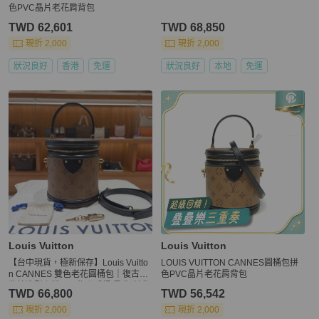
色PVC晶片老花肩背包
TWD 62,601
TWD 68,850
現折 2,000
現折 2,000
狀況良好
香港
免運
狀況良好
本地
免運
Louis Vuitton
Louis Vuitton
【台中現貨，極新保存】Louis Vuitto
LOUIS VUITTON CANNES圓桶包拼
n CANNES 雙色老花圓桶包｜復古化
色PVC晶片老花肩背包
妝箱造型｜鎖頭吊飾｜手提/肩背/斜背
TWD 66,800
TWD 56,542
三用
現折 2,000
現折 2,000