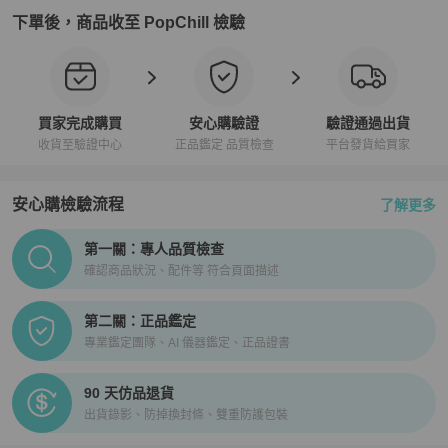
下單後，商品收至 PopChill 檢驗
買家完成購買
安心購驗證
驗證通過出貨
收貨至驗證中心
正品鑑定 品質檢查
平台發貨給買家
安心購檢驗流程
了解更多
PopChill拍拍圈正品驗證、安心購檢驗流程介紹
第一關：專人品質檢查
確認商品狀況、配件等 符合頁面描述
第二關：正品鑑定
專業鑑定團隊、AI 儀器鑑定、正品證書
90 天仿品退貨
出貨錄影、防掉換封條、雙重防護包裝