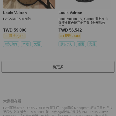
Louis Vuitton
Louis Vuitton
LV CANNES 圓桶包
Louis Vuitton (LV) Cannes發財桶小
號漆皮拼色壓花老花斜挎包單肩包芯
片款
TWD 59,000
TWD 56,542
現折 2,000
現折 2,000
狀況良好
本地
免運
狀況良好
香港
免運
看更多
大家都在看
LV老花郵差包
、
LOUIS VUITTON 藍牛仔 Logo滿印 Monogram 棉質丹寧布 手提
單肩包 女款 藍色
、
LV M53090藍EPI金logo旋轉釦雙鏈包MM
、
Louis Vuitton