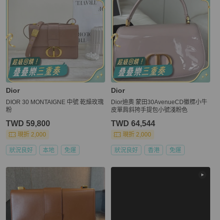
Dior
Dior
DIOR 30 MONTAIGNE 中號 乾燥玫瑰
Dior迪奧 蒙田30AvenueCD徽標小牛
粉
皮單肩斜挎手提包小號淺粉色
TWD 59,800
TWD 64,544
現折 2,000
現折 2,000
狀況良好
本地
免運
狀況良好
香港
免運