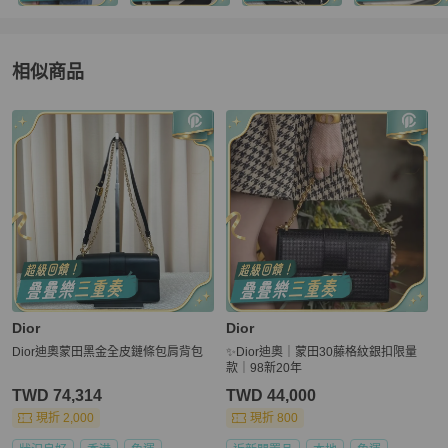
相似商品
更多相似
Dior
女包
推薦精品
Dior
Dior
Dior迪奧蒙田黑金全皮鏈條包肩背包
✨Dior迪奧｜蒙田30藤格紋銀扣限量
款｜98新20年
TWD 74,314
TWD 44,000
現折 2,000
現折 800