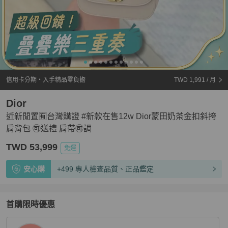
信用卡分期・入手精品零負擔
TWD 1,991
/ 月
Dior
近新閒置🈶台灣購證 #新款在售12w Dior蒙田奶茶金扣斜挎
肩背包 🉑送禮 肩帶🉑調
TWD 53,999
免運
安心購
+499 專人檢查品質、正品鑑定
首購限時優惠