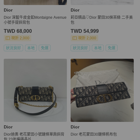
Dior
Dior
Dior 深藍牛皮金釦Montaigne Avenue
莉亞精品♡Dior 蒙田30抹茶綠 二手美
小號手提斜背包
包
TWD 68,000
TWD 54,999
現折 2,000
現折 2,000
狀況良好
本地
免運
狀況良好
本地
免運
Dior
Dior
Dior迪奧 老花蒙田小號鏈條單肩斜背
Dior 老花蒙田30鏈條帆布包
包 23年編碼晶片