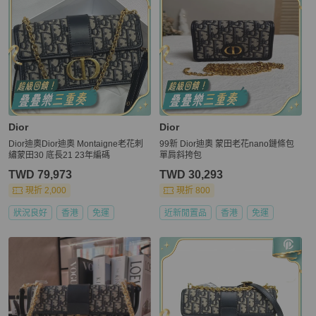
Dior
Dior
Dior迪奧Dior迪奧 Montaigne老花刺
99新 Dior迪奧 蒙田老花nano鏈條包
繡蒙田30 底長21 23年編碼
單肩斜挎包
TWD 79,973
TWD 30,293
現折 2,000
現折 800
狀況良好
香港
免運
近新閒置品
香港
免運