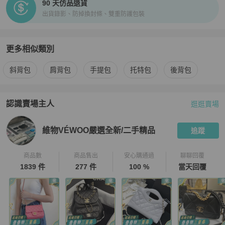
90 天仿品退貨
出貨錄影、防掉換封條、雙重防護包裝
更多相似類別
更多
Dior
女包
相似商品推薦
斜背包
肩背包
手提包
托特包
後背包
認識賣場主人
逛逛賣場
PopChill 拍拍圈嚴選賣家
維物VÉWOO嚴選全新/二手精品
介紹
維物VÉWOO嚴選全新/二手精品
追蹤
商品數
商品售出
安心購通過
聊聊回覆
1839 件
277 件
100 %
當天回覆