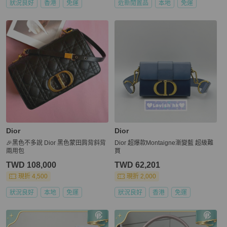
狀況良好
香港
免運
近新閒置品
本地
免運
Dior
Dior
🎉黑色不多說 Dior 黑色蒙田肩背斜背
Dior 超爆款Montaigne漸變藍 超級難
兩用包
買
TWD 108,000
TWD 62,201
現折 4,500
現折 2,000
狀況良好
本地
免運
狀況良好
香港
免運