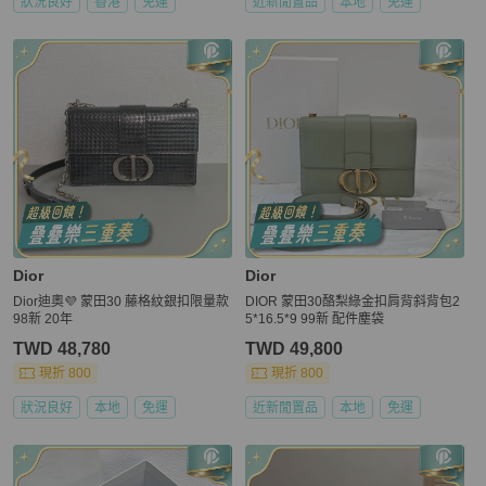
狀況良好
香港
免運
近新閒置品
本地
免運
Dior
Dior
Dior迪奧💜 蒙田30 藤格紋銀扣限量款
DIOR 蒙田30酪梨綠金扣肩背斜背包2
98新 20年
5*16.5*9 99新 配件塵袋
TWD 48,780
TWD 49,800
現折 800
現折 800
狀況良好
本地
免運
近新閒置品
本地
免運