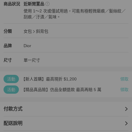
Dior
女包
商品狀態與細節
商品狀況
近新閒置品
使用 1～2 次或僅試用過，可能有極輕微磨痕／髮絲紋／
刮痕／汙漬／氣味。
近新閒置品
Dior
女包
分類資訊
分類
女包
斜背包
女包
/
斜背包
推薦
Dior
Dior
精品
推薦清單
女包
品牌介紹
品牌
Dior
尺寸
單一尺寸
活動
【新人首購】最高現折 $1,200
領取
活動
【精品真品險】仿品全額退款 最高再賠 5 萬
領取
付款方式
配送說明