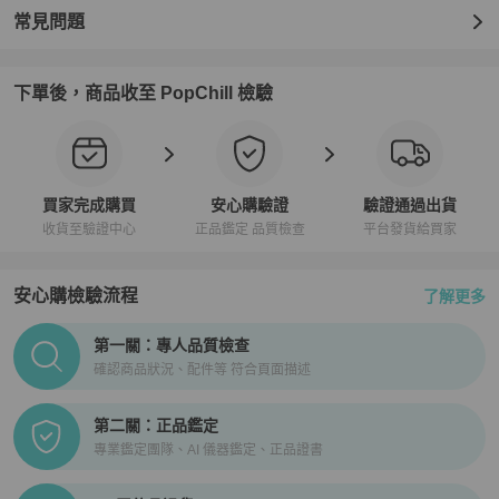
常見問題
下單後，商品收至 PopChill 檢驗
買家完成購買
安心購驗證
驗證通過出貨
收貨至驗證中心
正品鑑定 品質檢查
平台發貨給買家
安心購檢驗流程
了解更多
PopChill拍拍圈正品驗證、安心購檢驗流程介紹
第一關：專人品質檢查
確認商品狀況、配件等 符合頁面描述
第二關：正品鑑定
專業鑑定團隊、AI 儀器鑑定、正品證書