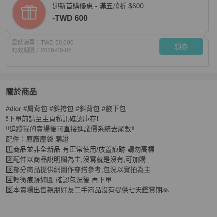
迎新首購優惠 - 滿五萬折 $600
-TWD 600
最低消費：
TWD 50,000
領券
有效期限：
2026-09-05
關於商品
關於
#dior #肩背包 #斜挎包 #斜背包 #腋下包

近新閒置🈶台灣購證 #新款在售12w Dior蒙田奶茶金扣斜挎
❗️下單前請至主頁私訊確認庫存❗️

‼️追蹤我的賣場後可直接進議價系統去尾數‼️

配件：原廠塵袋 購證 

1️⃣商品並非全新品 有正常使用/放置痕跡 請勿高標

2️⃣配件以商品說明欄為主,沒寫就是沒有,可加購

3️⃣部分商品提供網圖作穿搭參考,包況以實拍為主

4️⃣輕微痕跡如圖 確認包況後 再下單

5️⃣本賣場出售親朋好友二手商品沒有提供七天鑑賞期🙏