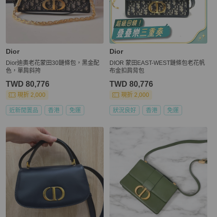
Dior
Dior
Dior迪奧老花蒙田30鏈條包，黑金配
DIOR 蒙田EAST-WEST鏈條包老花帆
色，單肩斜挎
布金扣肩背包
TWD 80,776
TWD 80,776
現折 2,000
現折 2,000
近新閒置品
香港
免運
狀況良好
香港
免運