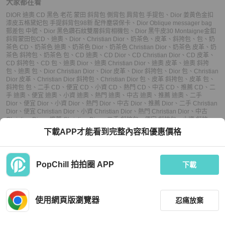
大家都在看
DIOR 迪奧 CD 黑色 老花 蒙田 斜背包 側背包 肩背包 手提包
、
Dior 姜黃色金扣
漆皮五格黛妃包 手提斜背包98新 配件塵袋保卡
、
Dior Oblique messager bag
郵差包 中號
、
Dior 黑色鑽石紋雙層斜背相機包
、
Dior 黑牛皮30 Montaigne金釦
斜背蒙田包
CD
、
迪奧
、
Dior
、
Christian Dior
、
奶茶色
、
皮革
、
斜挎包
、
包
、
奶
茶色 CD
、
奶茶色 迪奧
、
奶茶色 Dior
、
奶茶色 Christian Dior
、
奶茶色 皮革
、
奶
茶色 斜挎包
、
奶茶色 包
、
CD 迪奧
、
CD Dior
、
CD Christian Dior
、
CD 皮革
、
CD 斜挎包
、
CD 包
、
迪奧 Dior
、
迪奧 Christian Dior
、
迪奧 皮革
、
迪奧 斜挎
包
、
迪奧 包
、
Dior Christian Dior
、
Dior 皮革
、
Dior 斜挎包
、
Dior 包
、
Christian
Dior 皮革
、
Christian Dior 斜挎包
、
Christian Dior 包
、
皮革 斜挎包
、
皮革 包
、
斜挎包 包
、
二手 CD
、
便宜 CD
、
小資 CD
、
熱門 CD
、
中古 CD
、
推薦 CD
、
二
手 迪奧
、
便宜 迪奧
、
小資 迪奧
、
熱門 迪奧
、
中古 迪奧
、
推薦 迪奧
、
二手
Dior
、
便宜 Dior
、
小資 Dior
、
熱門 Dior
、
中古 Dior
、
推薦 Dior
、
二手 Christian
Dior
、
便宜 Christian Dior
、
小資 Christian Dior
、
熱門 Christian Dior
、
中古
Christian Dior
、
推薦 Christian Dior
、
二手 斜挎包
、
便宜 斜挎包
、
小資 斜挎
包
、
熱門 斜挎包
、
中古 斜挎包
、
推薦 斜挎包
、
二手 包
、
便宜 包
、
小資 包
、
熱
下載APP才能看到完整內容和優惠價格
門 包
、
中古 包
、
推薦 包
PopChill 拍拍圈 APP
下載
上架
使用網頁版瀏覽器
忍痛放棄