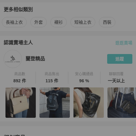
更多相似類別
更多
Prada
男裝
相似商品推薦
長袖上衣
外套
襯衫
短袖上衣
西裝
認識賣場主人
逛逛賣場
PopChill 拍拍圈嚴選賣家
蘭登精品
介紹
蘭登精品
追蹤
商品數
商品售出
安心購通過
聊聊回覆
892 件
115 件
96 %
一天以上