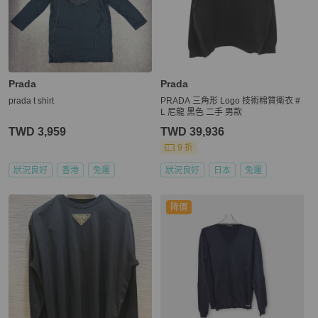
Prada
Prada
prada t shirt
PRADA 三角形 Logo 技術棉質衛衣 #
L 尼龍 黑色 二手 男款
TWD 3,959
TWD 39,936
9 折
狀況良好
香港
免運
狀況良好
日本
免運
降價