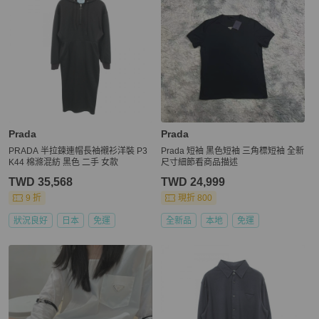
Prada
Prada
PRADA 半拉鍊連帽長袖襯衫洋裝 P3
Prada 短袖 黑色短袖 三角標短袖 全新
K44 棉滌混紡 黑色 二手 女款
尺寸細節看商品描述
TWD 35,568
TWD 24,999
9 折
現折 800
狀況良好
日本
免運
全新品
本地
免運