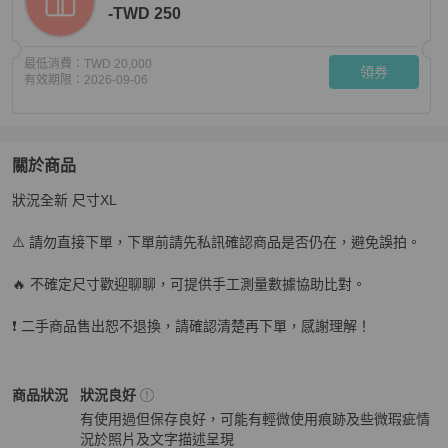
-TWD 250
最低消費：
TWD 20,000
領券
有效期限：
2026-09-06
關於商品
關於
狀況全新 尺寸XL

Prada半拉鍊長袖 黑色長袖 長袖
商品詳情與購買須知
⚠️ 請勿直接下單，下單前請先私訊確認商品是否仍在，避免誤拍。

🔥 不確定尺寸歡迎聊聊，可提供手工測量數據協助比對。

❗️ 二手商品售出恕不退換，請確認清楚再下單，感謝理解！
Prada
男裝
商品狀態與細節
商品狀況
狀況良好
有使用過但保存良好，可能有輕微使用痕跡及些微瑕疵情
況於照片及文字描述呈現