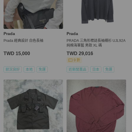
Prada
Prada
Prada 經典設計 白色長袖
PRADA 三角形標誌長袖襯衫 UJL92A
純棉海軍藍 男款 XL 碼
TWD 15,000
TWD 29,016
9 折
狀況良好
本地
免運
近新閒置品
日本
免運