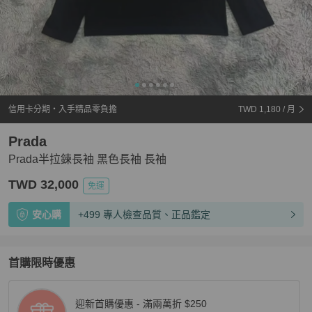
信用卡分期・入手精品零負擔
TWD 1,180
/ 月
Prada
Prada半拉鍊長袖 黑色長袖 長袖
TWD 32,000
免運
安心購
+499 專人檢查品質、正品鑑定
首購限時優惠
迎新首購優惠 - 滿兩萬折 $250