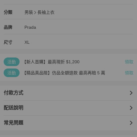
狀況良好
Prada
男裝
分類資訊
分類
男裝
長袖上衣
男裝
/
長袖上衣
推薦
Prada
Prada
精品
推薦清單
男裝
品牌介紹
品牌
Prada
尺寸
XL
活動
【新人首購】最高現折 $1,200
領取
活動
【精品真品險】仿品全額退款 最高再賠 5 萬
領取
付款方式
配送說明
常見問題