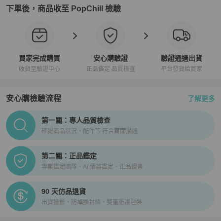
下單後，商品收至 PopChill 檢驗
買家完成購買
安心購驗證
驗證通過出貨
收貨至驗證中心
正品鑑定 品質檢查
平台發貨給買家
安心購檢驗流程
了解更多
PopChill拍拍圈正品驗證、安心購檢驗流程介紹
第一關：專人品質檢查
確認商品狀況、配件等 符合頁面描述
第二關：正品鑑定
專業鑑定團隊、AI 儀器鑑定、正品證書
90 天仿品退貨
出貨錄影、防掉換封條、雙重防護包裝