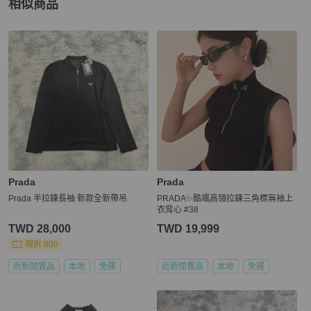
相似商品
更多相似
Prada
男裝
推薦精品
Prada
Prada
Prada 半拉鍊長袖 新款全新帶吊
PRADA✨酷颯高領拉鍊三角標無袖上
衣背心 #38
TWD 28,000
TWD 19,999
現折 800
近新閒置品
本地
免運
近新閒置品
本地
免運