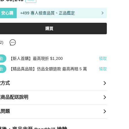
安心購
+499 專人檢查品質、正品鑑定
購買
2
)
動
【新人首購】最高現折 $1,200
領取
動
【精品真品險】仿品全額退款 最高再賠 5 萬
領取
款方式
境商品配送說明
見問題