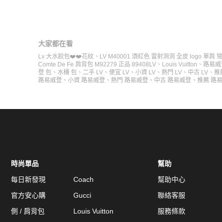
大家都在看
Lv 大水餃包❤️❤️花紋
、
LV M40001 酒紅色 雷射洞洞 全皮 logo 單
Comte De Fe 肩背包 M92279 正品 89408
LV
、
Louis Vuitton
、
路易威
登 包
、
水桶 包
、
二手 LV
、
便宜 LV
、
小資 LV
、
熱門 LV
、
中古 LV
、
推
路易威登
、
小資 路易威登
、
熱門 路易威登
、
中古 路易威登
、
推薦 路
時尚單品
幫助
每日新發現
Coach
幫助中心
官方安心購
Gucci
聯絡客服
側 / 肩背包
Louis Vuitton
服務條款