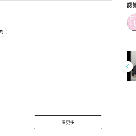
認
Po
包
看更多