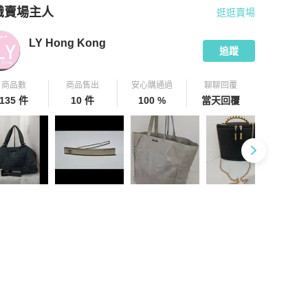
識賣場主人
逛逛賣場
pChill 拍拍圈嚴選賣家
LY Hong Kong
介紹
LY Hong Kong
追蹤
商品數
商品售出
安心購通過
聊聊回覆
135 件
10 件
100 %
當天回覆