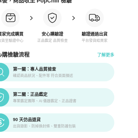
後，商品收至 PopChill 檢驗
買家完成購買
安心購驗證
驗證通過出貨
收貨至驗證中心
正品鑑定 品質檢查
平台發貨給買家
心購檢驗流程
了解更多
pChill拍拍圈正品驗證、安心購檢驗流程介紹
第一關：專人品質檢查
確認商品狀況、配件等 符合頁面描述
第二關：正品鑑定
專業鑑定團隊、AI 儀器鑑定、正品證書
90 天仿品退貨
出貨錄影、防掉換封條、雙重防護包裝