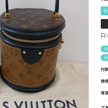
(
活
活
付
跨
常