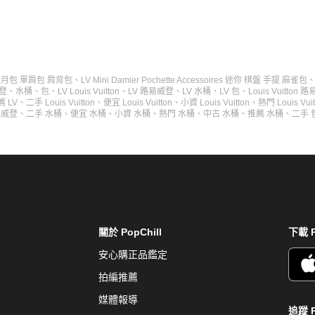
肩 彎月包 單肩包 肩背包
、
LV Mini Damier Pochette Accessoires 迷你 棋盤 手提 麻雀包
登
、
水桶
、
包
、
LV Louis Vuitton
、
LV 路易威登
、
LV 水桶
、
LV 包
、
Louis Vuitton 
薦 LV
、
二手 Louis Vuitton
、
便宜 Louis Vuitton
、
小資 Louis Vuitton
、
熱門 Louis Vuit
易威登
、
二手 水桶
、
便宜 水桶
、
小資 水桶
、
熱門 水桶
、
中古 水桶
、
推薦 水桶
、
二手 
關於 PopChill
下載 P
安心購正品鑑定
拍編推薦
媒體報導
追蹤 P