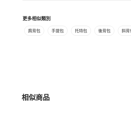
更多相似類別
更多
Louis Vuitton
女包
相似商品推薦
肩背包
手提包
托特包
後背包
斜背
相似商品
更多相似
Louis Vuitton
女包
推薦精品