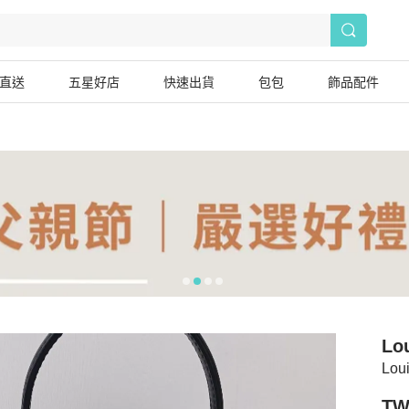
直送
五星好店
快速出貨
包包
飾品配件
Lou
Loui
TW