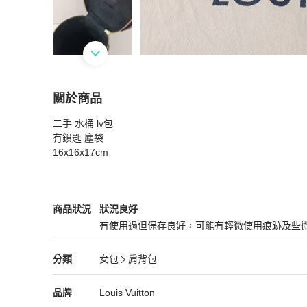
關於商品
關於
二手 水桶 lv包

Louis Vuitton
商品詳情與購買須知
有鎖匙 塵袋

16x16x17cm
Louis Vuitton
女包
商品狀態與細節
商品狀況
狀況良好
有使用過但保存良好，可能有輕微使用痕跡及些
狀況良好
Louis Vuitton
女包
分類資訊
分類
女包
肩背包
女包
/
肩背包
推薦
Louis Vuitton
Louis Vuitton
精品
推薦清單
女包
品牌介紹
品牌
Louis Vuitton