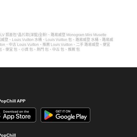
、
LV 郵差包*晶片款(深藍)全新!
、
路易威登 Monogram Mini Musette
路易威登
、
Louis Vuitton 水桶
、
Louis Vuitton 包
、
路易威登 水桶
、
路易威
ton
、
中古 Louis Vuitton
、
推薦 Louis Vuitton
、
二手 路易威登
、
便宜
包
、
便宜 包
、
小資 包
、
熱門 包
、
中古 包
、
推薦 包
opChill APP
opChill